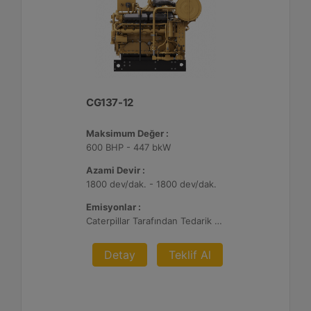
CG137-12
Maksimum Değer :
600 BHP - 447 bkW
Azami Devir :
1800 dev/dak. - 1800 dev/dak.
Emisyonlar :
Caterpillar Tarafından Tedarik Edilen AFRC ve Müşteri Tarafından Sağlanan Atık Arıtma ile NSPS Saha Uyumluluğuna Sahiptir, %0,5 O2 Ayar Noktası
Detay
Teklif Al