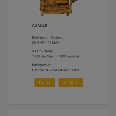
G3304B
Maksimum Değer :
95 BHP - 71 bkW
Azami Devir :
1800 dev/dak. - 1800 dev/dak.
Emisyonlar :
Caterpillar veya Müşteri Tarafından Sağlanan AFRC ve Müşteri Tarafından Sağlanan Atık Arıtma ile NSPS Saha Uyumluluğuna Sahiptir, 0,5 ve 1,0 g/bhp-sa. NOx
Detay
Teklif Al