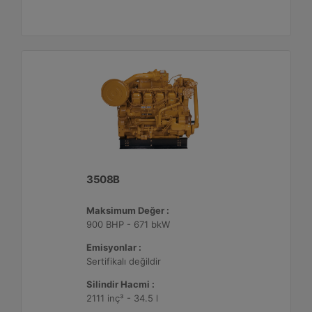
3508B
Maksimum Değer :
900 BHP - 671 bkW
Emisyonlar :
Sertifikalı değildir
Silindir Hacmi :
2111 inç³ - 34.5 l