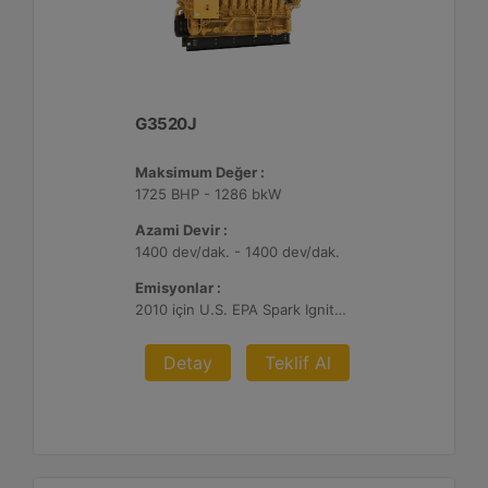
G3520J
Maksimum Değer :
1725 BHP - 1286 bkW
Azami Devir :
1400 dev/dak. - 1400 dev/dak.
Emisyonlar :
2010 için U.S. EPA Spark Ignited Stationary NSPS emisyonlar
Detay
Teklif Al