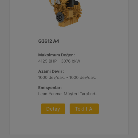
G3612 A4
Maksimum Değer :
4125 BHP - 3076 bkW
Azami Devir :
1000 dev/dak. - 1000 dev/dak.
Emisyonlar :
Lean Yanma: Müşteri Tarafından Sağlanan Atık Arıtma ile NSPS Saha Uyumluluğuna Sahiptir, 0,3 g ve 0,5 g/bhp-sa. NOx
Detay
Teklif Al