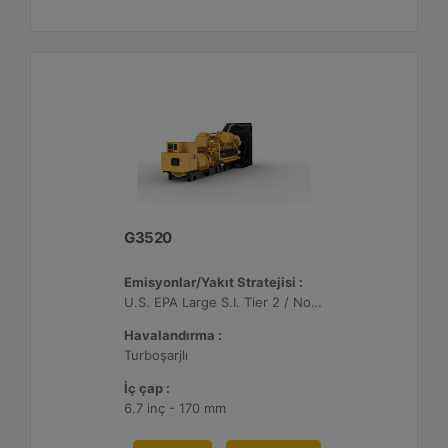
G3520
Emisyonlar/Yakıt Stratejisi :
U.S. EPA Large S.I. Tier 2 / Non-Road Mobile Sertifikalı
Havalandırma :
Turboşarjlı
İç çap :
6.7 inç - 170 mm