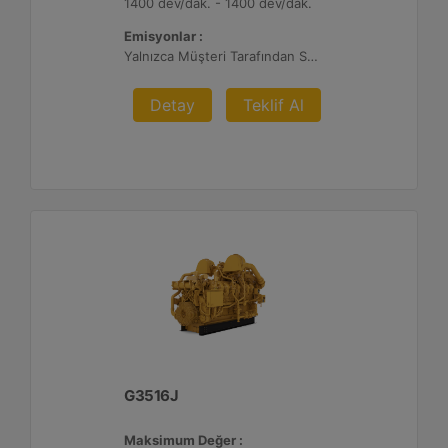
1400 dev/dak. - 1400 dev/dak.
Emisyonlar :
Yalnızca Müşteri Tarafından Sağlanan Atık Arıtma ile İhracat, %0,5 O2 Ayar Noktası
Detay
Teklif Al
G3516J
Maksimum Değer :