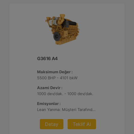
G3616 A4
Maksimum Değer :
5500 BHP - 4101 bkW
Azami Devir :
1000 dev/dak. - 1000 dev/dak.
Emisyonlar :
Lean Yanma: Müşteri Tarafından Sağlanan Atık Arıtma ile NSPS Saha Uyumluluğuna Sahiptir, 0,3 g ve 0,5 g/bhp-sa. NOx
Detay
Teklif Al