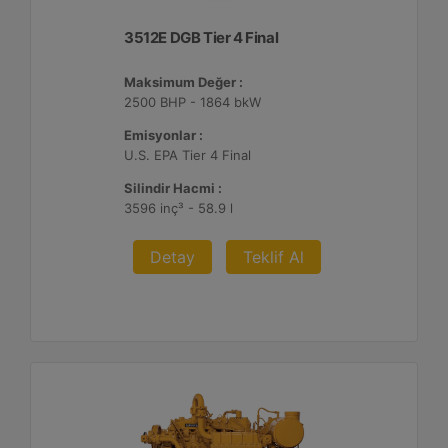
3512E DGB Tier 4 Final
Maksimum Değer :
2500 BHP - 1864 bkW
Emisyonlar :
U.S. EPA Tier 4 Final
Silindir Hacmi :
3596 inç³ - 58.9 l
Detay
Teklif Al