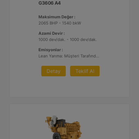
G3606 A4
Maksimum Değer :
2065 BHP - 1540 bkW
Azami Devir :
1000 dev/dak. - 1000 dev/dak.
Emisyonlar :
Lean Yanma: Müşteri Tarafından Sağlanan Atık Arıtma ile NSPS Saha Uyumluluğuna Sahiptir, 0,3 g ve 0,5 g/bhp-sa. NOx
Detay
Teklif Al