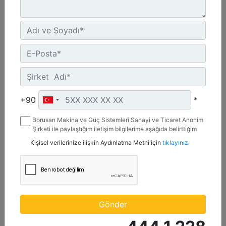
Maksimum Değer :
600 BHP - 447 bkW
Azami Devir :
1800 dev/dak. - 1800 dev/dak.
Emisyonlar :
%2 O2 Emisyon Değeri: Yalnızca İhracat
Detay
Teklif Al
+90
*
Borusan Makina ve Güç Sistemleri Sanayi ve Ticaret Anonim
Şirketi ile paylaştığım iletişim bilgilerime aşağıda belirttiğim
kanallardan kampanya, etkinlik ve özel fırsatlar ile ilgili
Kişisel verilerinize ilişkin Aydınlatma Metni için
tıklayınız.
mesaj gönderilmesine izin veriyorum.
Gönder