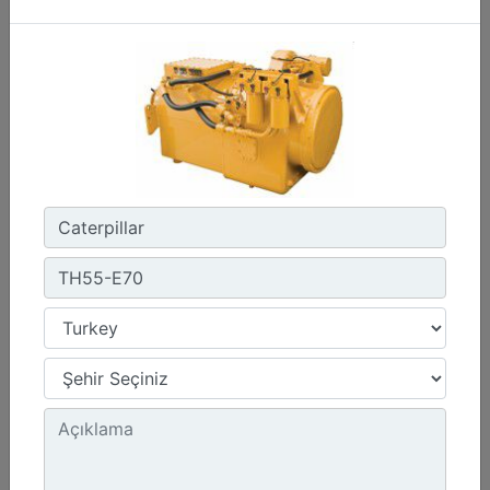
1800 dev/dak. - 1800 dev/dak.
Emisyonlar :
Müşteri Tarafından Sağlanan SCR Atık Arıtma ile NSPS Saha Uyumluluğuna Sahiptir
Detay
Teklif Al
G3412