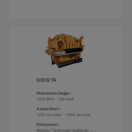
G3512 TA
Maksimum Değer :
1004 BHP - 749 bkW
Azami Devir :
1400 dev/dak. - 1400 dev/dak.
Emisyonlar :
Müşteri Tarafından Sağlanan Atık Arıtma ile NSPS Saha Uyumluluğuna Sahiptir, 0,5 g/bhp-sa. NOx