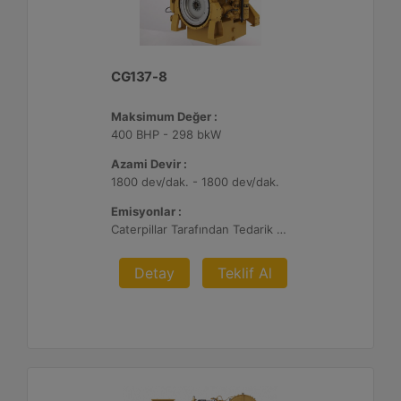
CG137-8
Maksimum Değer :
400 BHP - 298 bkW
Azami Devir :
1800 dev/dak. - 1800 dev/dak.
Emisyonlar :
Caterpillar Tarafından Tedarik Edilen veya Müşteri Tarafından Sağlanan Atık Arıtma ile NSPS Saha Uyumluluğuna Sahiptir, %0,5 O2 Ayar Noktası
Detay
Teklif Al