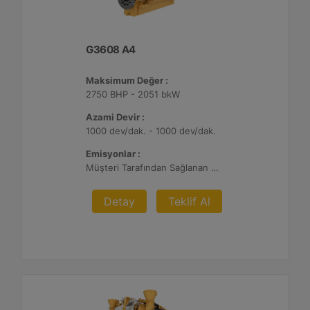
G3608 A4
Maksimum Değer :
2750 BHP - 2051 bkW
Azami Devir :
1000 dev/dak. - 1000 dev/dak.
Emisyonlar :
Müşteri Tarafından Sağlanan Atık Arıtma ile NSPS Saha Uyumluluğuna Sahiptir, 0,3 g ve 0,5 g/bhp-sa. NOx
Detay
Teklif Al