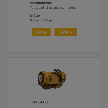
Havalandırma :
Turboşarjlı 2 aşamalı son soğutmalı
İç Çap :
6.7 inç - 170 mm
Detay
Teklif Al
TH53-E60