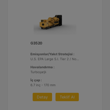
G3520
Emisyonlar/Yakıt Stratejisi :
U.S. EPA Large S.I. Tier 2 / Non-Road Mobile Sertifikalı
Havalandırma :
Turboşarjlı
İç çap :
6.7 inç - 170 mm
Detay
Teklif Al