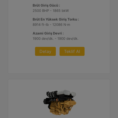
Brüt Giriş Gücü :
2500 BHP - 1865 bkW
Brüt En Yüksek Giriş Torku :
8914 ft-lb - 12086 N·m
Azami Giriş Devri :
1900 dev/dk. - 1900 dev/dk.
Detay
Teklif Al