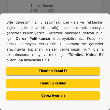
Silindir Hacmi :
3158 inç³ - 52 l
Site deneyiminizi iyileştirmek, içerikleri ve reklamları
Detay
Teklif Al
kişiselleştirmek ve site trafiğini analiz etmek amacıyla
çerezler kullanıyoruz. Çerezler hakkında detaylı bilgi
için
Çerez Politikamızı
inceleyebilirsiniz. Kesinlikle
gerekli olmayan çerezlerin kullanımına ve çerezler
aracılığıyla toplanan kişisel verilerinizin yurt dışına
aktarılmasına onay vermek için
'Tümünü Kabul Et'
butonuna tıklayabilirsiniz.
Tümünü Kabul Et
Tümünü Reddet
3512C HD
Çerez Ayarları
Maksimum Değer :
1475 BHP - 1100 bkW