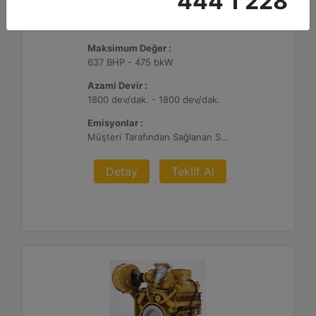
444 1 228
G3412C
Maksimum Değer :
637 BHP - 475 bkW
Azami Devir :
1800 dev/dak. - 1800 dev/dak.
Emisyonlar :
Müşteri Tarafından Sağlanan SCR Atık Arıtma ile NSPS Saha Uyumluluğuna Sahiptir
Detay
Teklif Al