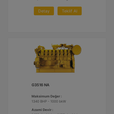
Detay
Teklif Al
G3516 NA
Maksimum Değer :
1340 BHP - 1000 bkW
Azami Devir :