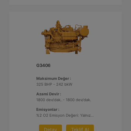
G3406
Maksimum Değer :
325 BHP - 242 bkW
Azami Devir :
1800 dev/dak. - 1800 dev/dak.
Emisyonlar :
%2 O2 Emisyon Değeri: Yalnızca İhracat
Detay
Teklif Al