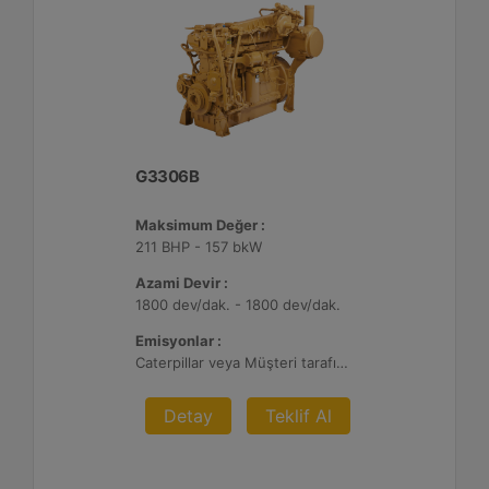
G3306B
Maksimum Değer :
211 BHP - 157 bkW
Azami Devir :
1800 dev/dak. - 1800 dev/dak.
Emisyonlar :
Caterpillar veya Müşteri tarafından sağlanan AFRC ve Atık Arıtma ile 0,1 g ve 0,5 g/bhp-sa. NOx
Detay
Teklif Al