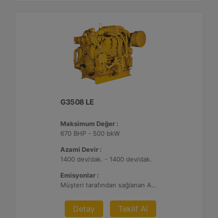
G3508 LE
Maksimum Değer :
670 BHP - 500 bkW
Azami Devir :
1400 dev/dak. - 1400 dev/dak.
Emisyonlar :
Müşteri tarafından sağlanan Atık Arıtma ile 2 g/bhp-sa. NOx
Detay
Teklif Al