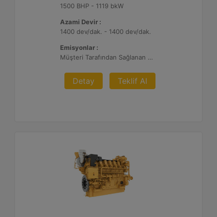
1500 BHP - 1119 bkW
Azami Devir :
1400 dev/dak. - 1400 dev/dak.
Emisyonlar :
Müşteri Tarafından Sağlanan Atık Arıtma ile NSPS Saha Uyumluluğuna Sahiptir, 0,3 g ve 0,5 g/bhp-sa. NOx
Detay
Teklif Al