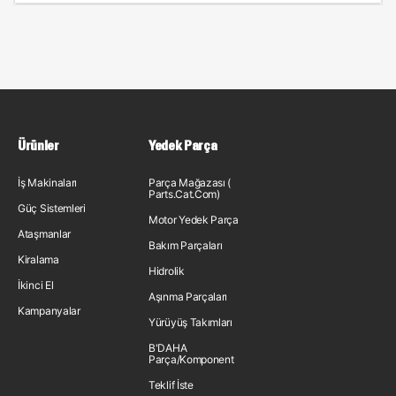
Ürünler
Yedek Parça
İş Makinaları
Parça Mağazası (
Parts.Cat.Com)
Güç Sistemleri
Motor Yedek Parça
Ataşmanlar
Bakım Parçaları
Kiralama
Hidrolik
İkinci El
Aşınma Parçaları
Kampanyalar
Yürüyüş Takımları
B'DAHA
Parça/Komponent
Teklif İste