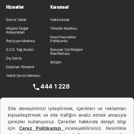
Hizmetler
Kurumsal
Servis Talebi
Hakkımızda
Müşteri Değer
Yönetim Kadrosu
Anlaşmaları
İnsan Kaynakları
Revizyon Merkezi
Politikamız
S.O.S. Yağ Analizi
Borusan Cat Müşteri
Manifestosu
Dış Servis
İletişim
Ekipman Yönetimi
Yetkili Servis Merkezi
444 1 228
Site deneyiminizi iyileştirmek, içerikleri ve reklamları
kişiselleştirmek ve site trafiğini analiz etmek amacıyla
çerezler kullanıyoruz. Çerezler hakkında detaylı bilgi
için
Çerez Politikamızı
inceleyebilirsiniz. Kesinlikle