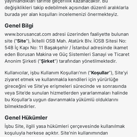
yayınlandıkları tarihte geçerlilik kazanacaktır. Bu
değişiklikleri takip edebilmek açısından düzenli aralıklarla
burada yer alan koşulları incelemenizi önermekteyiz.
Genel Bilgi
www.borusancat.com adresi üzerinden faaliyette bulunan
site ("
Site
"), İkitelli OSB Mah. Atatürk Blv. İOSB Sitesi No:
54B İç Kapı No: 11 Başakşehir / İstanbul adresinde ikamet
eden Borusan Makina ve Güç Sistemleri Sanayi ve Ticaret
Anonim Şirketi (“
Şirket
”) tarafından yönetilmektedir.
Kullanıcılar, işbu Kullanım Koşulları’nın (“
Koşullar
”), Site’yi
ziyaret etmek ve kullanmakla kendileri için yürürlüğe
gireceğini ve Site’ye erişmeleri sürecinde ve sonrasında
veya Site’de sunulan hizmetlerden yararlanmaları halinde
bu Koşullar’a uygun davranmakla yükümlü olduklarını
bilmektedirler.
Genel Hükümler
İşbu Site, ilgili yasa hükümleri çerçevesinde kullanılmak
koşuluyla herkese açıktır. Site’nin kullanımından