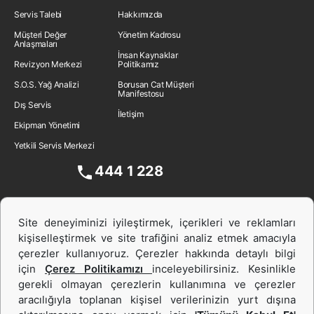
Servis Talebi
Hakkımızda
Müşteri Değer
Yönetim Kadrosu
Anlaşmaları
İnsan Kaynakları
Revizyon Merkezi
Politikamız
S.O.S. Yağ Analizi
Borusan Cat Müşteri
Manifestosu
Dış Servis
İletişim
Ekipman Yönetimi
Yetkili Servis Merkezi
444 1 228
Site deneyiminizi iyileştirmek, içerikleri ve reklamları
kişiselleştirmek ve site trafiğini analiz etmek amacıyla
çerezler kullanıyoruz. Çerezler hakkında detaylı bilgi
için
Çerez Politikamızı
inceleyebilirsiniz. Kesinlikle
gerekli olmayan çerezlerin kullanımına ve çerezler
aracılığıyla toplanan kişisel verilerinizin yurt dışına