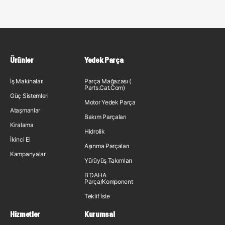
Ürünler
Yedek Parça
İş Makinaları
Parça Mağazası (
Parts.Cat.Com)
Güç Sistemleri
Motor Yedek Parça
Ataşmanlar
Bakım Parçaları
Kiralama
Hidrolik
İkinci El
Aşınma Parçaları
Kampanyalar
Yürüyüş Takımları
B'DAHA
Parça/Komponent
Teklif İste
Hizmetler
Kurumsal