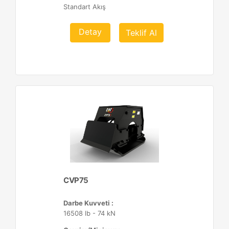
Standart Akış
Detay
Teklif Al
CVP75
Darbe Kuvveti :
16508 lb - 74 kN