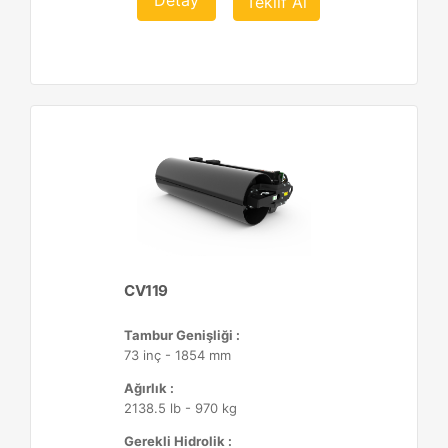
Detay
Teklif Al
CV119
Tambur Genişliği :
73 inç - 1854 mm
Ağırlık :
2138.5 lb - 970 kg
Gerekli Hidrolik :