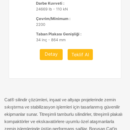
Darbe Kuvveti :
24669 lb - 110 kN
Çevrim/Minimum :
2200
Taban Plakası Genişliği :
34 inç - 864 mm
Detay
Teklif Al
Cat
®
silindir çözümleri, inşaat ve altyapı projelerinde zemin
sıkıştırma ve stabilizasyon işlemleri için tasarlanmış güvenilir
ekipmanlar sunar. Titreşimli tamburlu silindirler, titreşimli plakalı
kompaktörler ve ekskavatörlere uyumlu özel ataşmanlarla
zemin işlemlerinde üstün performans sağlar. Borusan Cat’in