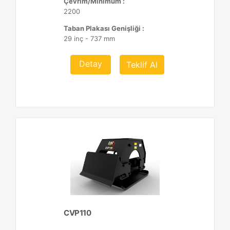
Çevrim/Minimum :
2200
Taban Plakası Genişliği :
29 inç - 737 mm
Detay
Teklif Al
CVP110