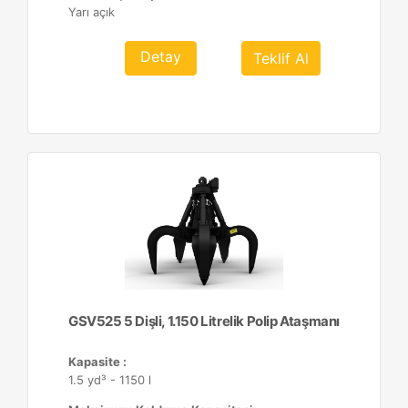
Yarı açık
Detay
Teklif Al
GSV525 5 Dişli, 1.150 Litrelik Polip Ataşmanı
Kapasite :
1.5 yd³ - 1150 l