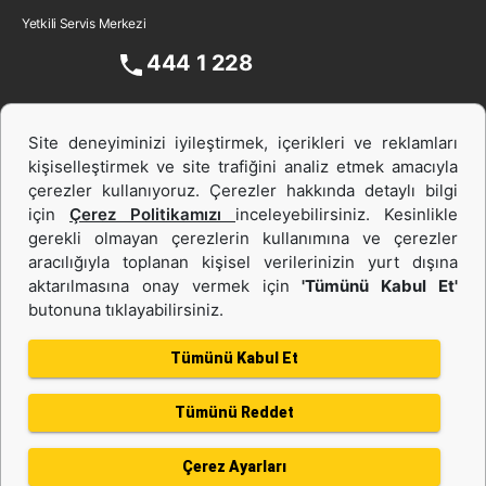
Yetkili Servis Merkezi
444 1 228
Site deneyiminizi iyileştirmek, içerikleri ve reklamları
kişiselleştirmek ve site trafiğini analiz etmek amacıyla
çerezler kullanıyoruz. Çerezler hakkında detaylı bilgi
için
Çerez Politikamızı
inceleyebilirsiniz. Kesinlikle
gerekli olmayan çerezlerin kullanımına ve çerezler
aracılığıyla toplanan kişisel verilerinizin yurt dışına
İş Makinası ve Güç Sistemleri
aktarılmasına onay vermek için
'Tümünü Kabul Et'
butonuna tıklayabilirsiniz.
İkinci el ve Kiralama
Tümünü Kabul Et
Tümünü Reddet
Gizlilik Politikası
Kullanım Şartları
Çerez politikası
Bilgi Toplumu Hizmeti
Çerez Ayarları
Kişisel Verilerin Korunması