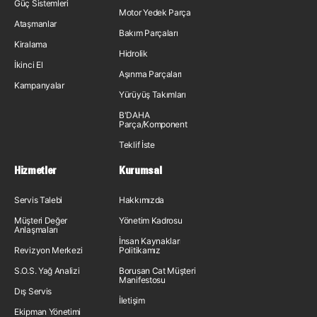
Güç Sistemleri
Motor Yedek Parça
Ataşmanlar
Bakım Parçaları
Kiralama
Hidrolik
İkinci El
Aşınma Parçaları
Kampanyalar
Yürüyüş Takımları
B'DAHA
Parça/Komponent
Teklif İste
Hizmetler
Kurumsal
Servis Talebi
Hakkımızda
Müşteri Değer
Yönetim Kadrosu
Anlaşmaları
İnsan Kaynakları
Revizyon Merkezi
Politikamız
S.O.S. Yağ Analizi
Borusan Cat Müşteri
Manifestosu
Dış Servis
İletişim
Ekipman Yönetimi