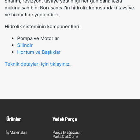
onarım, revizyon, tasfiye yetkinliği her gün daha fazla
makina sahibini Borusancat’in hidrolik konusundaki tavsiye
ve hizmetine yönlendirir.
Hidrolik sisteminin komponentleri:
Pompa ve Motorlar
Silindir
Hortum ve Başlıklar
Teknik detayları için tıklayınız.
Ürünler
Yedek Parça
İş Makinaları
Parça Mağazası (
Parts.Cat.Com)