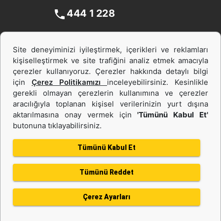
444 1 228
Site deneyiminizi iyileştirmek, içerikleri ve reklamları
kişiselleştirmek ve site trafiğini analiz etmek amacıyla
çerezler kullanıyoruz. Çerezler hakkında detaylı bilgi
için
Çerez Politikamızı
inceleyebilirsiniz. Kesinlikle
gerekli olmayan çerezlerin kullanımına ve çerezler
aracılığıyla toplanan kişisel verilerinizin yurt dışına
İş Makinası ve Güç Sistemleri
aktarılmasına onay vermek için
'Tümünü Kabul Et'
butonuna tıklayabilirsiniz.
İkinci el ve Kiralama
Tümünü Kabul Et
Tümünü Reddet
Gizlilik Politikası
Kullanım Şartları
Çerez politikası
Bilgi Toplumu Hizmeti
Çerez Ayarları
Kişisel Verilerin Korunması
Bölge Değiştir