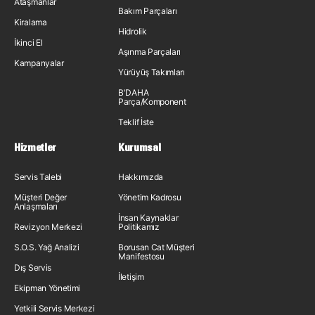
Ataşmanlar
Bakım Parçaları
Kiralama
Hidrolik
İkinci El
Aşınma Parçaları
Kampanyalar
Yürüyüş Takımları
B'DAHA
Parça/Komponent
Teklif İste
Hizmetler
Kurumsal
Servis Talebi
Hakkımızda
Müşteri Değer
Yönetim Kadrosu
Anlaşmaları
İnsan Kaynakları
Revizyon Merkezi
Politikamız
S.O.S. Yağ Analizi
Borusan Cat Müşteri
Manifestosu
Dış Servis
İletişim
Ekipman Yönetimi
Yetkili Servis Merkezi