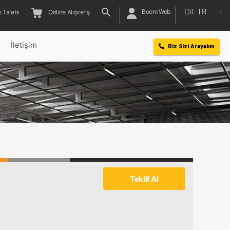
Dil:
TR
Boom Web
 Talebi
Online Alışveriş
l
İletişim
Biz Sizi Arayalım
Teklif Al