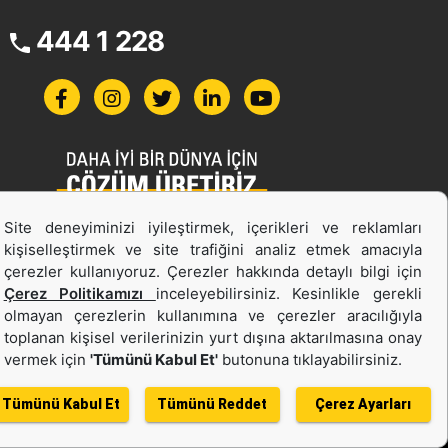
444 1 228
Site deneyiminizi iyileştirmek, içerikleri ve reklamları
İş Makinası ve Güç Sistemleri
kişiselleştirmek ve site trafiğini analiz etmek amacıyla
İkinci el ve Kiralama
çerezler kullanıyoruz. Çerezler hakkında detaylı bilgi için
Çerez Politikamızı
inceleyebilirsiniz. Kesinlikle gerekli
olmayan çerezlerin kullanımına ve çerezler aracılığıyla
toplanan kişisel verilerinizin yurt dışına aktarılmasına onay
vermek için
'Tümünü Kabul Et'
butonuna tıklayabilirsiniz.
Tümünü Kabul Et
Tümünü Reddet
Çerez Ayarları
ı
Bölge Değiştir