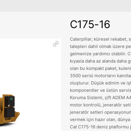
C175-16
Caterpillar; küresel rekabet, 
talepleri dahil olmak üzere p
gelmenize yardımcı olabilir. C
kıyasla daha az alanda daha g
olan bu kompakt paket, kuleni
3500 serisi motorların kanıtl
oluşturur. Düşük edinim ve işl
komponentler ve üstün servis k
Koruma Sistemi, çift ADEM A
motor kontrolü, jeneratör set
jeneratör setleri operasyonun
vermek için hazır olan, dünya 
Cat C175-16 deniz platformu j