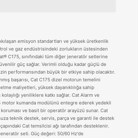
sıkılaşan emisyon standartları ve yüksek üretkenlik
etrol ve gaz endüstrisindeki zorlukların üstesinden
at® C175, sınıfındaki tüm diğer jeneratör setlerine
üvenilir güç sağlar. Verimli olduğu kadar güçlü de
zin performansından büyük bir etkiye sahip olacaktır.
anmış başarısı, Cat C175 dizel motorun temelini
etme maliyetleri, yüksek dayanıklılığa sahip
olaylığı yeniliklere katkı sağlar. Cat Alarm ve
4 motor kumanda modülünü entegre ederek yedekli
i koruması ve basit bir operatör arayüzü sunar. Cat
uza teknik destek, servis, parça ve garanti ile destek
çapındaki Cat temsilcisi ağı tarafından desteklenir.
eneratör seti. Güç değeri: 50/60 Hz'de