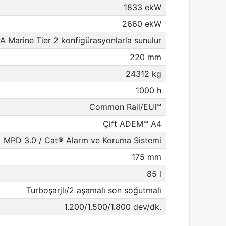
1833 ekW
2660 ekW
PA Marine Tier 2 konfigürasyonlarla sunulur
220 mm
24312 kg
1000 h
Common Rail/EUI™
Çift ADEM™ A4
MPD 3.0 / Cat® Alarm ve Koruma Sistemi
175 mm
85 l
Turboşarjlı/2 aşamalı son soğutmalı
1.200/1.500/1.800 dev/dk.