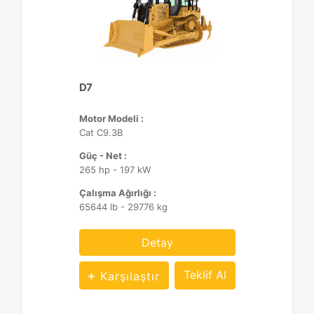
D7
Motor Modeli :
Cat C9.3B
Güç - Net :
265 hp - 197 kW
Çalışma Ağırlığı :
65644 lb - 29776 kg
Detay
Teklif Al
Karşılaştır