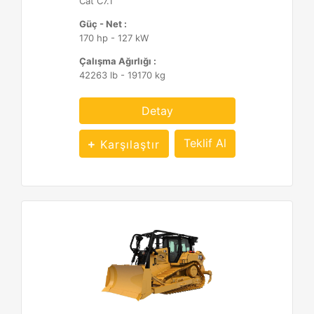
Cat C7.1
Güç - Net :
170 hp - 127 kW
Çalışma Ağırlığı :
42263 lb - 19170 kg
Detay
Teklif Al
Karşılaştır