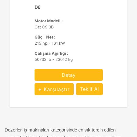
D6
Motor Modeli :
Cat C9.3B
Güç - Net :
215 hp - 161 kW
Çalışma Ağırlığı :
50733 lb - 23012 kg
Detay
Teklif Al
Karşılaştır
Dozerler, iş makinaları kategorisinde en sık tercih edilen