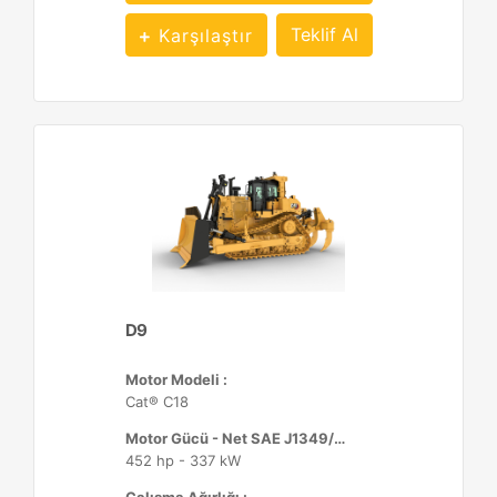
Teklif Al
Karşılaştır
D9
Motor Modeli :
Cat® C18
Motor Gücü - Net SAE J1349/ISO 9249 :
452 hp - 337 kW