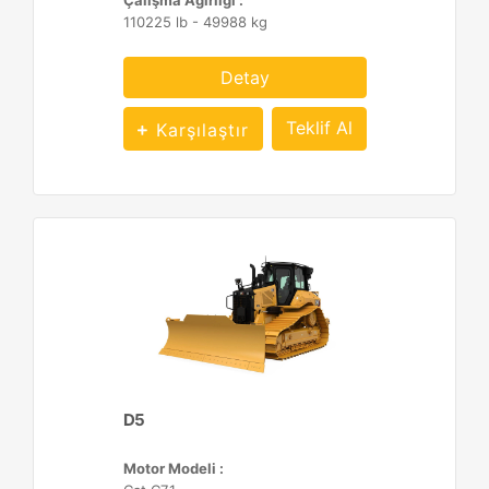
Çalışma Ağırlığı :
110225 lb - 49988 kg
Detay
Teklif Al
Karşılaştır
D5
Motor Modeli :