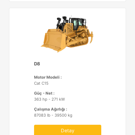
D8
Motor Modeli :
Cat C15
Güç - Net :
363 hp - 271 kW
Çalışma Ağırlığı :
87083 lb - 39500 kg
Detay