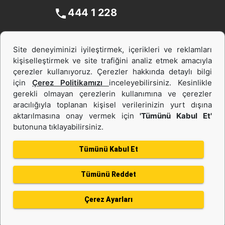
444 1 228
Site deneyiminizi iyileştirmek, içerikleri ve reklamları
kişiselleştirmek ve site trafiğini analiz etmek amacıyla
çerezler kullanıyoruz. Çerezler hakkında detaylı bilgi
için
Çerez Politikamızı
inceleyebilirsiniz. Kesinlikle
gerekli olmayan çerezlerin kullanımına ve çerezler
aracılığıyla toplanan kişisel verilerinizin yurt dışına
İş Makinası ve Güç Sistemleri
aktarılmasına onay vermek için
'Tümünü Kabul Et'
butonuna tıklayabilirsiniz.
İkinci el ve Kiralama
Tümünü Kabul Et
Tümünü Reddet
Gizlilik Politikası
Kullanım Şartları
Çerez politikası
Bilgi Toplumu Hizmeti
Çerez Ayarları
Kişisel Verilerin Korunması
Bölge Değiştir