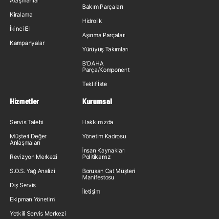
Ataşmanlar
Bakım Parçaları
Kiralama
Hidrolik
İkinci El
Aşınma Parçaları
Kampanyalar
Yürüyüş Takımları
B'DAHA
Parça/Komponent
Teklif İste
Hizmetler
Kurumsal
Servis Talebi
Hakkımızda
Müşteri Değer
Yönetim Kadrosu
Anlaşmaları
İnsan Kaynakları
Revizyon Merkezi
Politikamız
S.O.S. Yağ Analizi
Borusan Cat Müşteri
Manifestosu
Dış Servis
İletişim
Ekipman Yönetimi
Yetkili Servis Merkezi