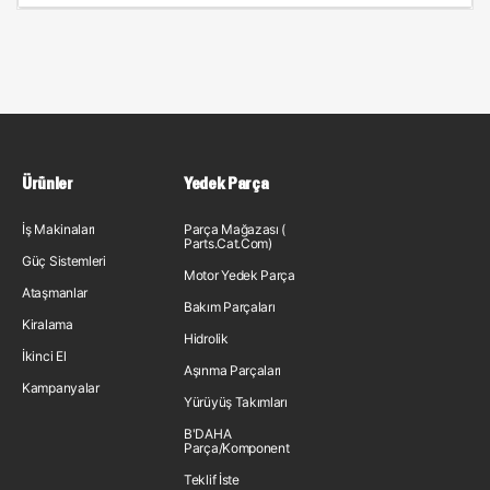
Ürünler
Yedek Parça
İş Makinaları
Parça Mağazası (
Parts.Cat.Com)
Güç Sistemleri
Motor Yedek Parça
Ataşmanlar
Bakım Parçaları
Kiralama
Hidrolik
İkinci El
Aşınma Parçaları
Kampanyalar
Yürüyüş Takımları
B'DAHA
Parça/Komponent
Teklif İste