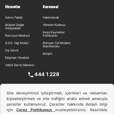
Hizmetler
Kurumsal
Servis Talebi
Hakkımızda
Müşteri Değer
Yönetim Kadrosu
Anlaşmaları
İnsan Kaynakları
Revizyon Merkezi
Politikamız
S.O.S. Yağ Analizi
Borusan Cat Müşteri
Manifestosu
Dış Servis
İletişim
Ekipman Yönetimi
Yetkili Servis Merkezi
444 1 228
Site deneyiminizi iyileştirmek, içerikleri ve reklamları
kişiselleştirmek ve site trafiğini analiz etmek amacıyla
çerezler kullanıyoruz. Çerezler hakkında detaylı bilgi
için
Çerez Politikamızı
inceleyebilirsiniz. Kesinlikle