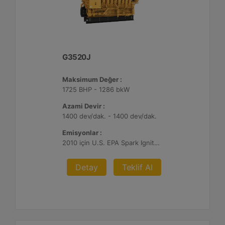
G3520J
Maksimum Değer :
1725 BHP - 1286 bkW
Azami Devir :
1400 dev/dak. - 1400 dev/dak.
Emisyonlar :
2010 için U.S. EPA Spark Ignited Stationary NSPS emisyonlar
Detay
Teklif Al