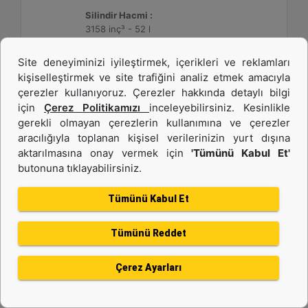
Silindir Hacmi :
3158 inç³ - 52 l
Site deneyiminizi iyileştirmek, içerikleri ve reklamları
Detay
Teklif Al
kişiselleştirmek ve site trafiğini analiz etmek amacıyla
çerezler kullanıyoruz. Çerezler hakkında detaylı bilgi
için
Çerez Politikamızı
inceleyebilirsiniz. Kesinlikle
gerekli olmayan çerezlerin kullanımına ve çerezler
aracılığıyla toplanan kişisel verilerinizin yurt dışına
aktarılmasına onay vermek için
'Tümünü Kabul Et'
butonuna tıklayabilirsiniz.
Tümünü Kabul Et
Tümünü Reddet
3512C HD
Çerez Ayarları
Maksimum Değer :
1475 BHP - 1100 bkW