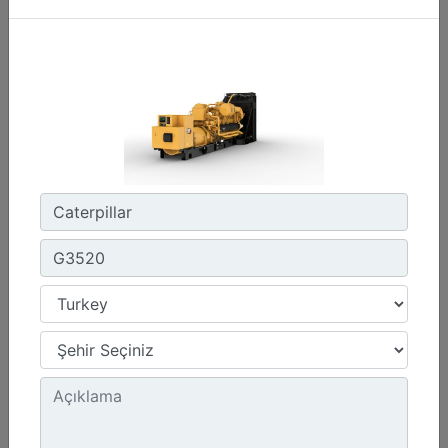
1800 dev/dak. - 1800 dev/dak.
Emisyonlar :
Müşteri Tarafından Sağlanan SCR Atık Arıtma ile NSPS Saha Uyumluluğuna Sahiptir
Detay
Teklif Al
G3412