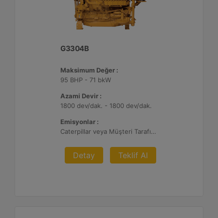
G3304B
Maksimum Değer :
95 BHP - 71 bkW
Azami Devir :
1800 dev/dak. - 1800 dev/dak.
Emisyonlar :
Caterpillar veya Müşteri Tarafından Sağlanan AFRC ve Müşteri Tarafından Sağlanan Atık Arıtma ile NSPS Saha Uyumluluğuna Sahiptir, 0,5 ve 1,0 g/bhp-sa. NOx
Detay
Teklif Al