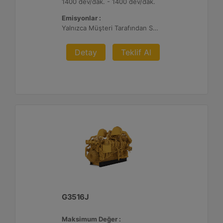
1400 dev/dak. - 1400 dev/dak.
Emisyonlar :
Yalnızca Müşteri Tarafından Sağlanan Atık Arıtma ile İhracat, %0,5 O2 Ayar Noktası
Detay
Teklif Al
G3516J
Maksimum Değer :