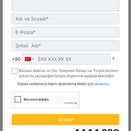
Maksimum Değer :
600 BHP - 447 bkW
Azami Devir :
1800 dev/dak. - 1800 dev/dak.
Emisyonlar :
%2 O2 Emisyon Değeri: Yalnızca İhracat
Detay
Teklif Al
+90
*
Borusan Makina ve Güç Sistemleri Sanayi ve Ticaret Anonim
Şirketi ile paylaştığım iletişim bilgilerime aşağıda belirttiğim
kanallardan kampanya, etkinlik ve özel fırsatlar ile ilgili
Kişisel verilerinize ilişkin Aydınlatma Metni için
tıklayınız.
mesaj gönderilmesine izin veriyorum.
Gönder