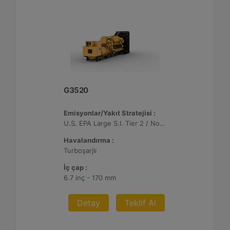
G3520
Emisyonlar/Yakıt Stratejisi :
U.S. EPA Large S.I. Tier 2 / Non-Road Mobile Sertifikalı
Havalandırma :
Turboşarjlı
İç çap :
6.7 inç - 170 mm
Detay
Teklif Al