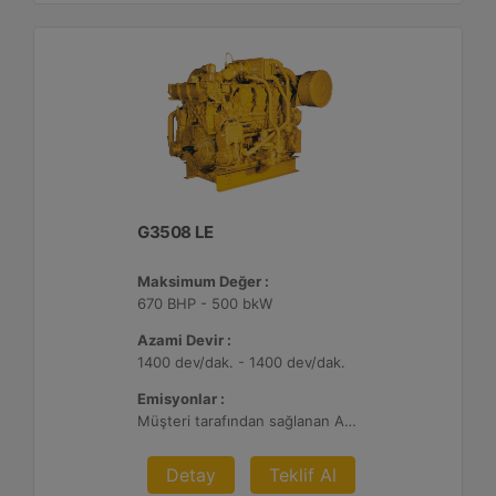
G3508 LE
Maksimum Değer :
670 BHP - 500 bkW
Azami Devir :
1400 dev/dak. - 1400 dev/dak.
Emisyonlar :
Müşteri tarafından sağlanan Atık Arıtma ile 2 g/bhp-sa. NOx
Detay
Teklif Al