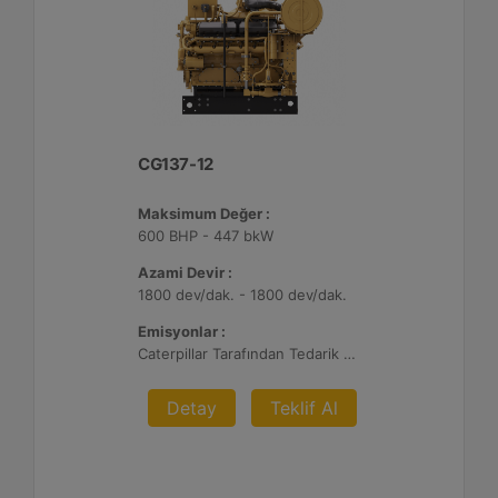
CG137-12
Maksimum Değer :
600 BHP - 447 bkW
Azami Devir :
1800 dev/dak. - 1800 dev/dak.
Emisyonlar :
Caterpillar Tarafından Tedarik Edilen AFRC ve Müşteri Tarafından Sağlanan Atık Arıtma ile NSPS Saha Uyumluluğuna Sahiptir, %0,5 O2 Ayar Noktası
Detay
Teklif Al