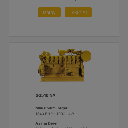
Detay
Teklif Al
G3516 NA
Maksimum Değer :
1340 BHP - 1000 bkW
Azami Devir :