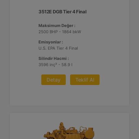
3512E DGB Tier 4 Final
Maksimum Değer :
2500 BHP - 1864 bkW
Emisyonlar :
U.S. EPA Tier 4 Final
Silindir Hacmi :
3596 inç³ - 58.9 l
Detay
Teklif Al