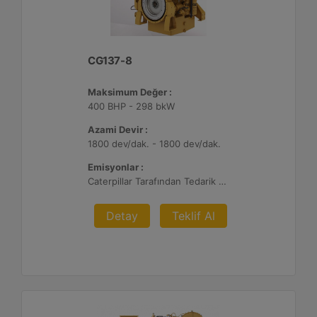
CG137-8
Maksimum Değer :
400 BHP - 298 bkW
Azami Devir :
1800 dev/dak. - 1800 dev/dak.
Emisyonlar :
Caterpillar Tarafından Tedarik Edilen veya Müşteri Tarafından Sağlanan Atık Arıtma ile NSPS Saha Uyumluluğuna Sahiptir, %0,5 O2 Ayar Noktası
Detay
Teklif Al