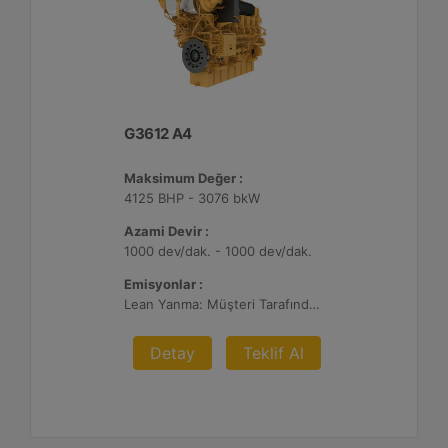
G3612 A4
Maksimum Değer :
4125 BHP - 3076 bkW
Azami Devir :
1000 dev/dak. - 1000 dev/dak.
Emisyonlar :
Lean Yanma: Müşteri Tarafından Sağlanan Atık Arıtma ile NSPS Saha Uyumluluğuna Sahiptir, 0,3 g ve 0,5 g/bhp-sa. NOx
Detay
Teklif Al