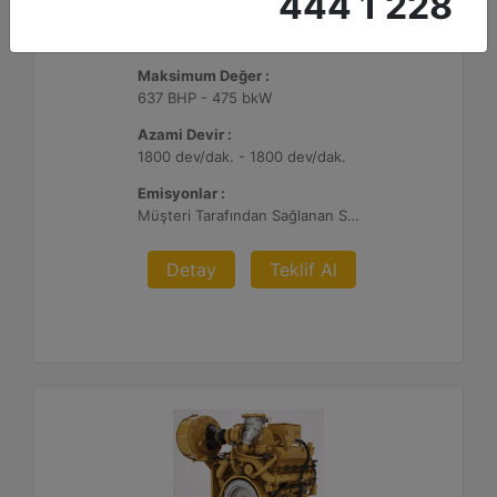
444 1 228
G3412C
Maksimum Değer :
637 BHP - 475 bkW
Azami Devir :
1800 dev/dak. - 1800 dev/dak.
Emisyonlar :
Müşteri Tarafından Sağlanan SCR Atık Arıtma ile NSPS Saha Uyumluluğuna Sahiptir
Detay
Teklif Al