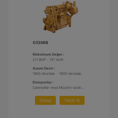
G3306B
Maksimum Değer :
211 BHP - 157 bkW
Azami Devir :
1800 dev/dak. - 1800 dev/dak.
Emisyonlar :
Caterpillar veya Müşteri tarafından sağlanan AFRC ve Atık Arıtma ile 0,1 g ve 0,5 g/bhp-sa. NOx
Detay
Teklif Al