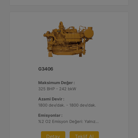
G3406
Maksimum Değer :
325 BHP - 242 bkW
Azami Devir :
1800 dev/dak. - 1800 dev/dak.
Emisyonlar :
%2 O2 Emisyon Değeri: Yalnızca İhracat
Detay
Teklif Al