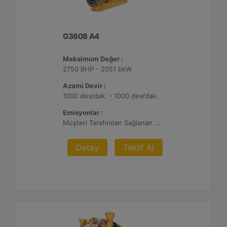
G3608 A4
Maksimum Değer :
2750 BHP - 2051 bkW
Azami Devir :
1000 dev/dak. - 1000 dev/dak.
Emisyonlar :
Müşteri Tarafından Sağlanan Atık Arıtma ile NSPS Saha Uyumluluğuna Sahiptir, 0,3 g ve 0,5 g/bhp-sa. NOx
Detay
Teklif Al