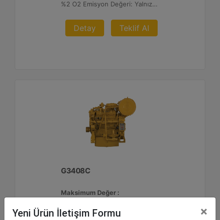
%2 O2 Emisyon Değeri: Yalnızca İhracat
Detay
Teklif Al
G3408C
Maksimum Değer :
425 BHP - 317 bkW
×
Yeni Ürün İletişim Formu
Azami Devir :