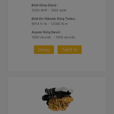
Brüt Giriş Gücü :
2500 BHP - 1865 bkW
Brüt En Yüksek Giriş Torku :
8914 ft-lb - 12086 N·m
Azami Giriş Devri :
1900 dev/dk. - 1900 dev/dk.
Detay
Teklif Al