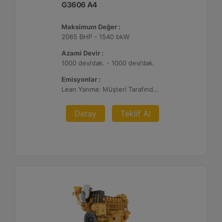
G3606 A4
Maksimum Değer :
2065 BHP - 1540 bkW
Azami Devir :
1000 dev/dak. - 1000 dev/dak.
Emisyonlar :
Lean Yanma: Müşteri Tarafından Sağlanan Atık Arıtma ile NSPS Saha Uyumluluğuna Sahiptir, 0,3 g ve 0,5 g/bhp-sa. NOx
Detay
Teklif Al