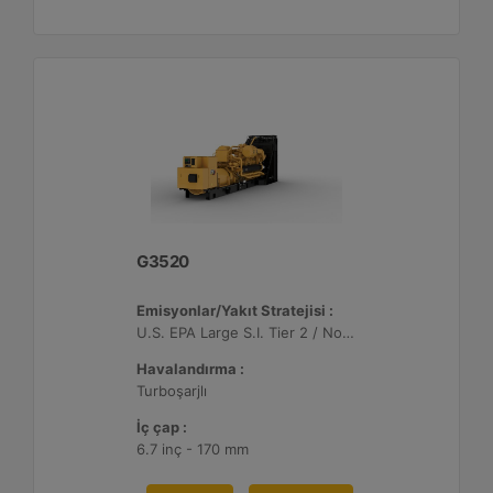
G3520
Emisyonlar/Yakıt Stratejisi :
U.S. EPA Large S.I. Tier 2 / Non-Road Mobile Sertifikalı
Havalandırma :
Turboşarjlı
İç çap :
6.7 inç - 170 mm