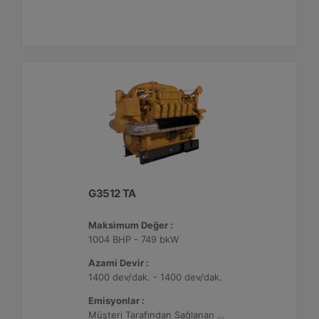
G3512 TA
Maksimum Değer :
1004 BHP - 749 bkW
Azami Devir :
1400 dev/dak. - 1400 dev/dak.
Emisyonlar :
Müşteri Tarafından Sağlanan Atık Arıtma ile NSPS Saha Uyumluluğuna Sahiptir, 0,5 g/bhp-sa. NOx