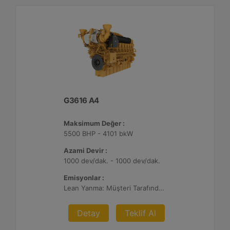
G3616 A4
Maksimum Değer :
5500 BHP - 4101 bkW
Azami Devir :
1000 dev/dak. - 1000 dev/dak.
Emisyonlar :
Lean Yanma: Müşteri Tarafından Sağlanan Atık Arıtma ile NSPS Saha Uyumluluğuna Sahiptir, 0,3 g ve 0,5 g/bhp-sa. NOx
Detay
Teklif Al