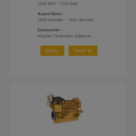
1500 BHP - 1119 bkW
Azami Devir :
1400 dev/dak. - 1400 dev/dak.
Emisyonlar :
Müşteri Tarafından Sağlanan Atık Arıtma ile NSPS Saha Uyumluluğuna Sahiptir, 0,3 g ve 0,5 g/bhp-sa. NOx
Detay
Teklif Al