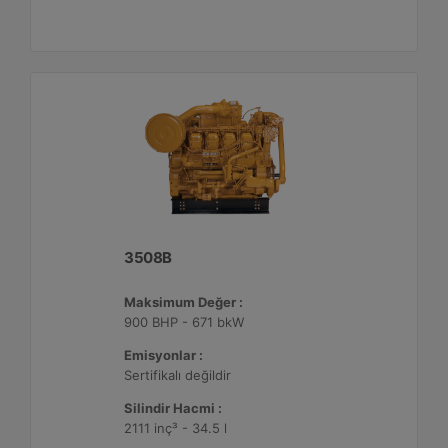
3508B
Maksimum Değer :
900 BHP - 671 bkW
Emisyonlar :
Sertifikalı değildir
Silindir Hacmi :
2111 inç³ - 34.5 l