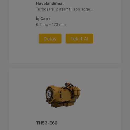
Havalandırma :
Turboşarjlı 2 aşamalı son soğutmalı
İç Çap :
6.7 inç - 170 mm
Detay
Teklif Al
TH53-E60