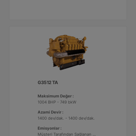
G3512 TA
Maksimum Değer :
1004 BHP - 749 bkW
Azami Devir :
1400 dev/dak. - 1400 dev/dak.
Emisyonlar :
Müşteri Tarafından Sağlanan Atık Arıtma ile NSPS Saha Uyumluluğuna Sahiptir, 0,5 g/bhp-sa. NOx