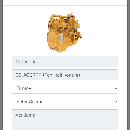
1800 dev/dak. - 1800 dev/dak.
Emisyonlar :
Müşteri Tarafından Sağlanan SCR Atık Arıtma ile NSPS Saha Uyumluluğuna Sahiptir
Detay
Teklif Al
G3412