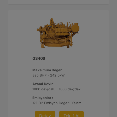
G3406
Maksimum Değer :
325 BHP - 242 bkW
Azami Devir :
1800 dev/dak. - 1800 dev/dak.
Emisyonlar :
%2 O2 Emisyon Değeri: Yalnızca İhracat
Detay
Teklif Al