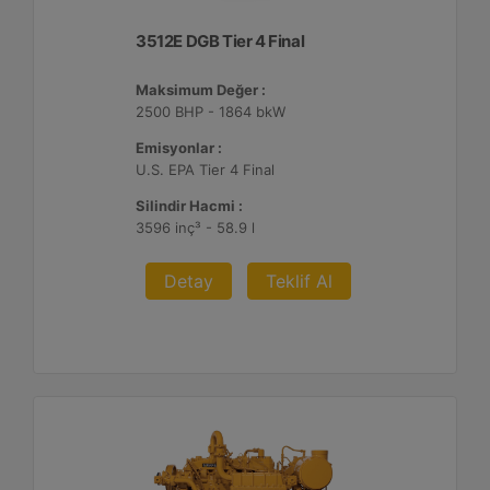
3512E DGB Tier 4 Final
Maksimum Değer :
2500 BHP - 1864 bkW
Emisyonlar :
U.S. EPA Tier 4 Final
Silindir Hacmi :
3596 inç³ - 58.9 l
Detay
Teklif Al