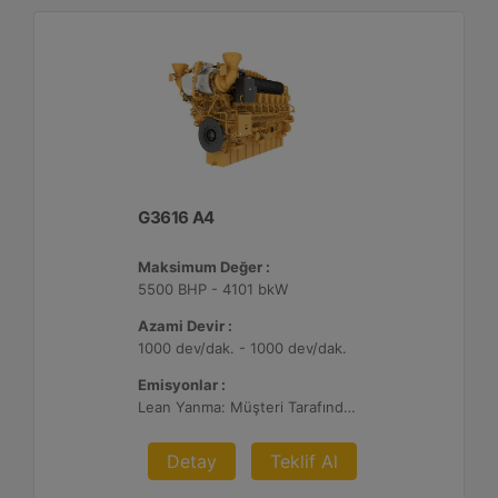
G3616 A4
Maksimum Değer :
5500 BHP - 4101 bkW
Azami Devir :
1000 dev/dak. - 1000 dev/dak.
Emisyonlar :
Lean Yanma: Müşteri Tarafından Sağlanan Atık Arıtma ile NSPS Saha Uyumluluğuna Sahiptir, 0,3 g ve 0,5 g/bhp-sa. NOx
Detay
Teklif Al