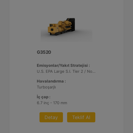
G3520
Emisyonlar/Yakıt Stratejisi :
U.S. EPA Large S.I. Tier 2 / Non-Road Mobile Sertifikalı
Havalandırma :
Turboşarjlı
İç çap :
6.7 inç - 170 mm
Detay
Teklif Al