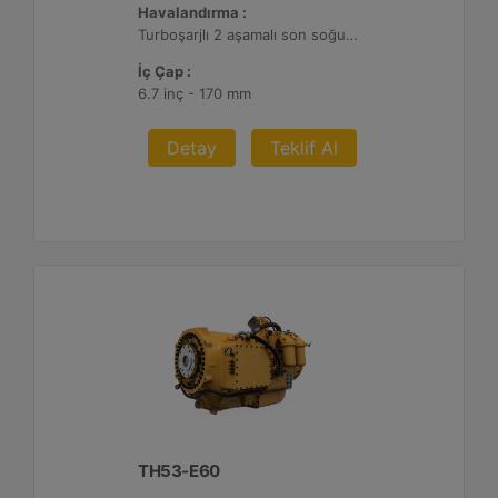
Havalandırma :
Turboşarjlı 2 aşamalı son soğutmalı
İç Çap :
6.7 inç - 170 mm
Detay
Teklif Al
TH53-E60