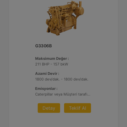
G3306B
Maksimum Değer :
211 BHP - 157 bkW
Azami Devir :
1800 dev/dak. - 1800 dev/dak.
Emisyonlar :
Caterpillar veya Müşteri tarafından sağlanan AFRC ve Atık Arıtma ile 0,1 g ve 0,5 g/bhp-sa. NOx
Detay
Teklif Al