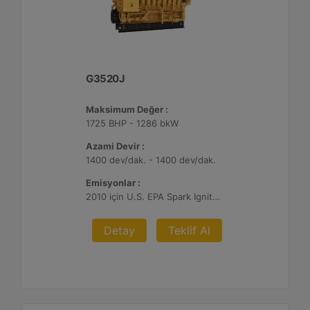
G3520J
Maksimum Değer :
1725 BHP - 1286 bkW
Azami Devir :
1400 dev/dak. - 1400 dev/dak.
Emisyonlar :
2010 için U.S. EPA Spark Ignited Stationary NSPS emisyonlar
Detay
Teklif Al