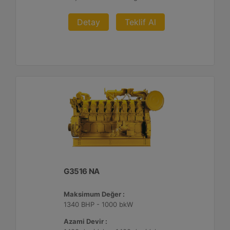
Detay
Teklif Al
G3516 NA
Maksimum Değer :
1340 BHP - 1000 bkW
Azami Devir :