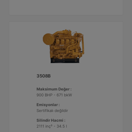
3508B
Maksimum Değer :
900 BHP - 671 bkW
Emisyonlar :
Sertifikalı değildir
Silindir Hacmi :
2111 inç³ - 34.5 l