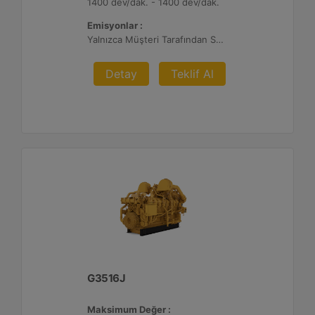
1400 dev/dak. - 1400 dev/dak.
Emisyonlar :
Yalnızca Müşteri Tarafından Sağlanan Atık Arıtma ile İhracat, %0,5 O2 Ayar Noktası
Detay
Teklif Al
G3516J
Maksimum Değer :