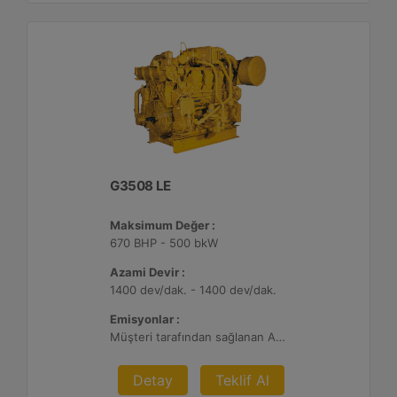
G3508 LE
Maksimum Değer :
670 BHP - 500 bkW
Azami Devir :
1400 dev/dak. - 1400 dev/dak.
Emisyonlar :
Müşteri tarafından sağlanan Atık Arıtma ile 2 g/bhp-sa. NOx
Detay
Teklif Al