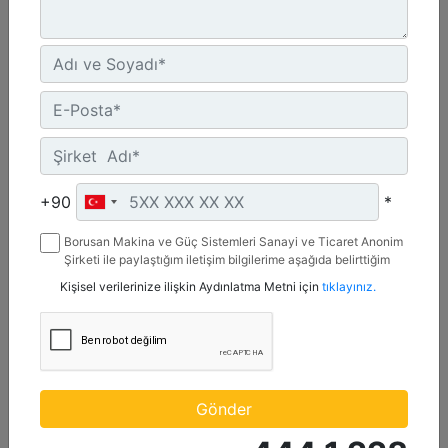
Maksimum Değer :
600 BHP - 447 bkW
Azami Devir :
1800 dev/dak. - 1800 dev/dak.
Emisyonlar :
%2 O2 Emisyon Değeri: Yalnızca İhracat
Detay
Teklif Al
+90
*
Borusan Makina ve Güç Sistemleri Sanayi ve Ticaret Anonim
Şirketi ile paylaştığım iletişim bilgilerime aşağıda belirttiğim
kanallardan kampanya, etkinlik ve özel fırsatlar ile ilgili
Kişisel verilerinize ilişkin Aydınlatma Metni için
tıklayınız.
mesaj gönderilmesine izin veriyorum.
Gönder