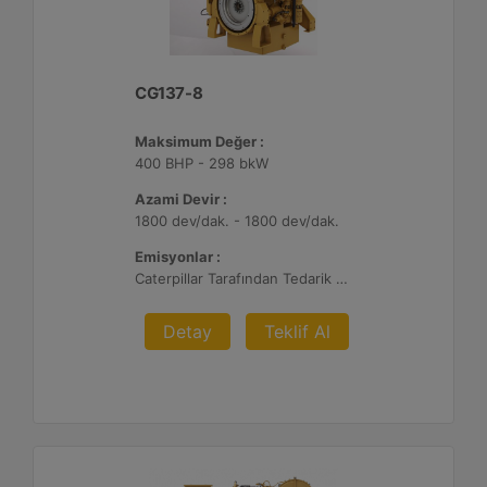
CG137-8
Maksimum Değer :
400 BHP - 298 bkW
Azami Devir :
1800 dev/dak. - 1800 dev/dak.
Emisyonlar :
Caterpillar Tarafından Tedarik Edilen veya Müşteri Tarafından Sağlanan Atık Arıtma ile NSPS Saha Uyumluluğuna Sahiptir, %0,5 O2 Ayar Noktası
Detay
Teklif Al