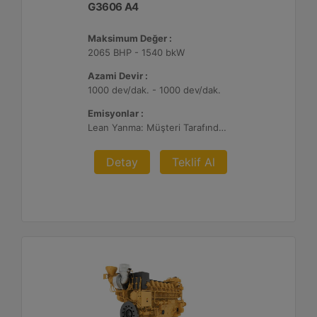
G3606 A4
Maksimum Değer :
2065 BHP - 1540 bkW
Azami Devir :
1000 dev/dak. - 1000 dev/dak.
Emisyonlar :
Lean Yanma: Müşteri Tarafından Sağlanan Atık Arıtma ile NSPS Saha Uyumluluğuna Sahiptir, 0,3 g ve 0,5 g/bhp-sa. NOx
Detay
Teklif Al