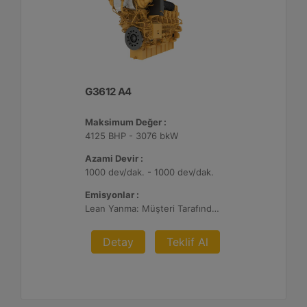
G3612 A4
Maksimum Değer :
4125 BHP - 3076 bkW
Azami Devir :
1000 dev/dak. - 1000 dev/dak.
Emisyonlar :
Lean Yanma: Müşteri Tarafından Sağlanan Atık Arıtma ile NSPS Saha Uyumluluğuna Sahiptir, 0,3 g ve 0,5 g/bhp-sa. NOx
Detay
Teklif Al