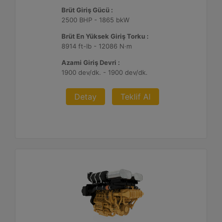
Brüt Giriş Gücü :
2500 BHP - 1865 bkW
Brüt En Yüksek Giriş Torku :
8914 ft-lb - 12086 N·m
Azami Giriş Devri :
1900 dev/dk. - 1900 dev/dk.
Detay
Teklif Al