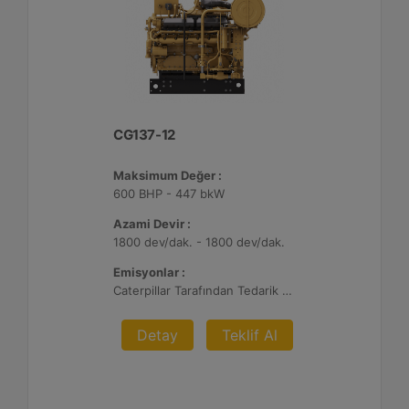
CG137-12
Maksimum Değer :
600 BHP - 447 bkW
Azami Devir :
1800 dev/dak. - 1800 dev/dak.
Emisyonlar :
Caterpillar Tarafından Tedarik Edilen AFRC ve Müşteri Tarafından Sağlanan Atık Arıtma ile NSPS Saha Uyumluluğuna Sahiptir, %0,5 O2 Ayar Noktası
Detay
Teklif Al