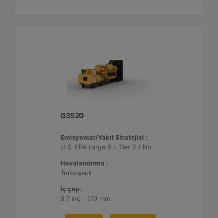
G3520
Emisyonlar/Yakıt Stratejisi :
U.S. EPA Large S.I. Tier 2 / Non-Road Mobile Sertifikalı
Havalandırma :
Turboşarjlı
İç çap :
6.7 inç - 170 mm