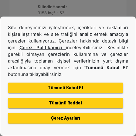
Silindir Hacmi :
3158 inç³ - 52 l
Site deneyiminizi iyileştirmek, içerikleri ve reklamları
Detay
Teklif Al
kişiselleştirmek ve site trafiğini analiz etmek amacıyla
çerezler kullanıyoruz. Çerezler hakkında detaylı bilgi
için
Çerez Politikamızı
inceleyebilirsiniz. Kesinlikle
gerekli olmayan çerezlerin kullanımına ve çerezler
aracılığıyla toplanan kişisel verilerinizin yurt dışına
aktarılmasına onay vermek için
'Tümünü Kabul Et'
butonuna tıklayabilirsiniz.
Tümünü Kabul Et
Tümünü Reddet
3512C HD
Çerez Ayarları
Maksimum Değer :
1475 BHP - 1100 bkW