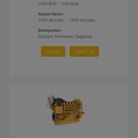
1500 BHP - 1119 bkW
Azami Devir :
1400 dev/dak. - 1400 dev/dak.
Emisyonlar :
Müşteri Tarafından Sağlanan Atık Arıtma ile NSPS Saha Uyumluluğuna Sahiptir, 0,3 g ve 0,5 g/bhp-sa. NOx
Detay
Teklif Al