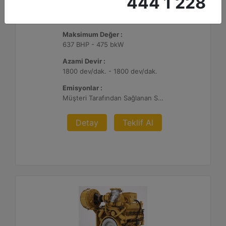
444 1 228
G3412C
Maksimum Değer :
637 BHP - 475 bkW
Azami Devir :
1800 dev/dak. - 1800 dev/dak.
Emisyonlar :
Müşteri Tarafından Sağlanan SCR Atık Arıtma ile NSPS Saha Uyumluluğuna Sahiptir
Detay
Teklif Al