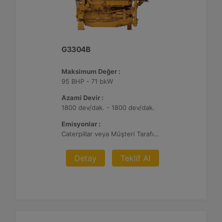
G3304B
Maksimum Değer :
95 BHP - 71 bkW
Azami Devir :
1800 dev/dak. - 1800 dev/dak.
Emisyonlar :
Caterpillar veya Müşteri Tarafından Sağlanan AFRC ve Müşteri Tarafından Sağlanan Atık Arıtma ile NSPS Saha Uyumluluğuna Sahiptir, 0,5 ve 1,0 g/bhp-sa. NOx
Detay
Teklif Al