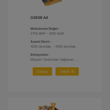
G3608 A4
Maksimum Değer :
2750 BHP - 2051 bkW
Azami Devir :
1000 dev/dak. - 1000 dev/dak.
Emisyonlar :
Müşteri Tarafından Sağlanan Atık Arıtma ile NSPS Saha Uyumluluğuna Sahiptir, 0,3 g ve 0,5 g/bhp-sa. NOx
Detay
Teklif Al