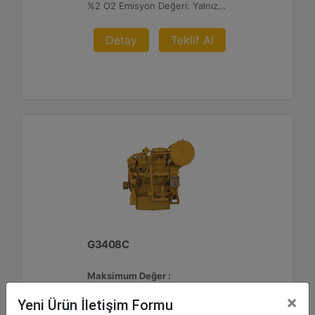
%2 O2 Emisyon Değeri: Yalnızca İhracat
Detay
Teklif Al
G3408C
Maksimum Değer :
425 BHP - 317 bkW
×
Yeni Ürün İletişim Formu
Azami Devir :