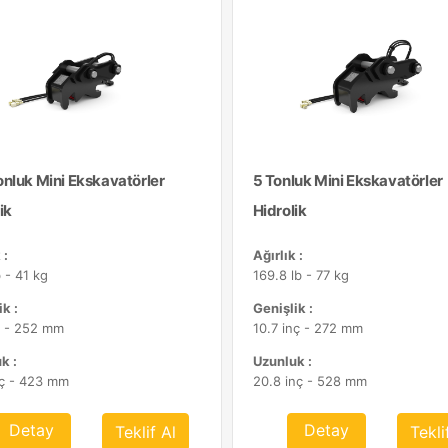
onluk Mini Ekskavatörler
5 Tonluk Mini Ekskavatörler
ik
Hidrolik
 :
Ağırlık :
 - 41 kg
169.8 lb - 77 kg
k :
Genişlik :
ç - 252 mm
10.7 inç - 272 mm
k :
Uzunluk :
nç - 423 mm
20.8 inç - 528 mm
Detay
Detay
Teklif Al
Tekli