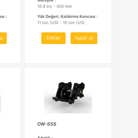
Genişlik :
16.8 inç - 420 mm
sı :
Yük Değeri, Kaldırma Kancası :
11 ton (US) - 10 ton (US)
Detay
Al
Teklif Al
CW-55S
Ağırlık :