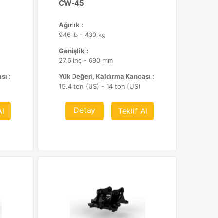
CW-45
Ağırlık :
946 lb - 430 kg
Genişlik :
27.6 inç - 690 mm
sı :
Yük Değeri, Kaldırma Kancası :
15.4 ton (US) - 14 ton (US)
Detay
Al
Teklif Al