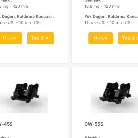
işlik :
Genişlik :
8 inç - 420 mm
16.8 inç - 420 mm
 Değeri, Kaldırma Kancası :
Yük Değeri, Kaldırma Kanca
ton (US) - 10 ton (US)
11 ton (US) - 10 ton (US)
Detay
Detay
Teklif Al
Teklif 
-45S
CW-55S
rlık :
Ağırlık :