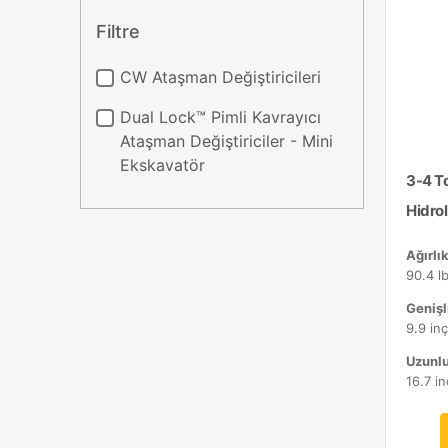
Filtre
CW Ataşman Değiştiricileri
Dual Lock™ Pimli Kavrayıcı
Ataşman Değiştiriciler - Mini
Ekskavatör
3-4 T
Hidrol
Ağırlık
90.4 lb
Genişli
9.9 in
Uzunlu
16.7 i