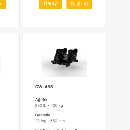
Detay
Al
Teklif Al
CW-45S
Ağırlık :
880 lb - 400 kg
Genişlik :
22 inç - 550 mm