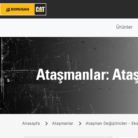
Ürünler
Ataşmanlar: Ataş
Anasayfa
Ataşmanlar
Ataşman Değiştiriciler - Ek