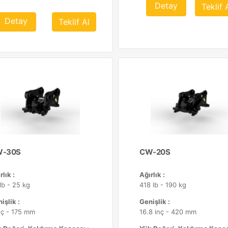
Detay
Teklif 
Detay
Teklif Al
-30S
CW-20S
rlık :
Ağırlık :
lb - 25 kg
418 lb - 190 kg
işlik :
Genişlik :
nç - 175 mm
16.8 inç - 420 mm