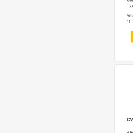
Gen
16.
Yük
11 
CW
Ağı