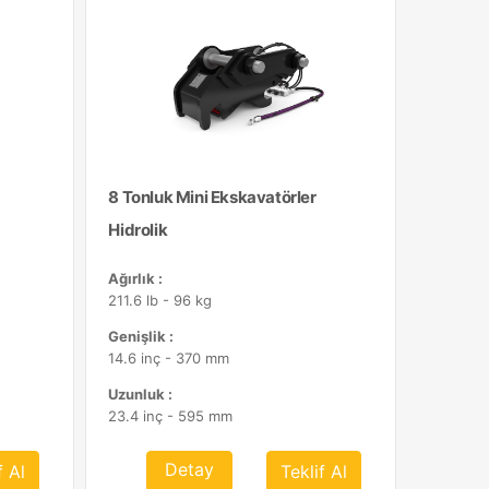
8 Tonluk Mini Ekskavatörler
Hidrolik
Ağırlık :
211.6 lb - 96 kg
Genişlik :
14.6 inç - 370 mm
Uzunluk :
23.4 inç - 595 mm
Detay
f Al
Teklif Al