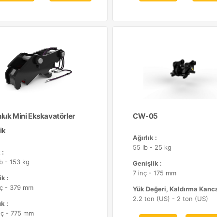
nluk Mini Ekskavatörler
CW-05
ik
Ağırlık :
55 lb - 25 kg
 :
lb - 153 kg
Genişlik :
7 inç - 175 mm
k :
nç - 379 mm
Yük Değeri, Kaldırma Kanca
2.2 ton (US) - 2 ton (US)
k :
nç - 775 mm