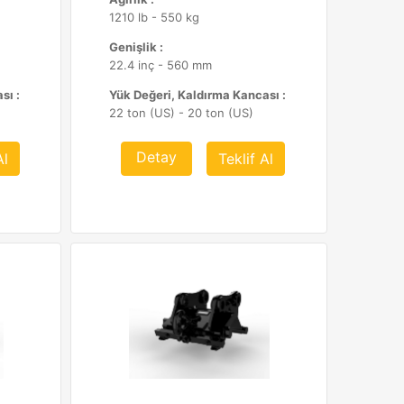
1210 lb - 550 kg
Genişlik :
22.4 inç - 560 mm
sı :
Yük Değeri, Kaldırma Kancası :
22 ton (US) - 20 ton (US)
Detay
Al
Teklif Al