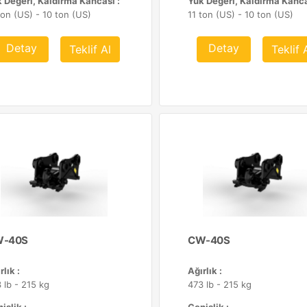
 Değeri, Kaldırma Kancası :
Yük Değeri, Kaldırma Kanca
ton (US) - 10 ton (US)
11 ton (US) - 10 ton (US)
Detay
Detay
Teklif Al
Teklif 
-40S
CW-40S
rlık :
Ağırlık :
 lb - 215 kg
473 lb - 215 kg