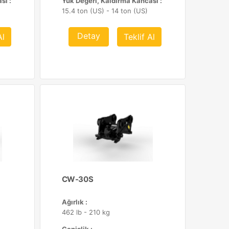
sı :
Yük Değeri, Kaldırma Kancası :
15.4 ton (US) - 14 ton (US)
Detay
Al
Teklif Al
CW-30S
Ağırlık :
462 lb - 210 kg