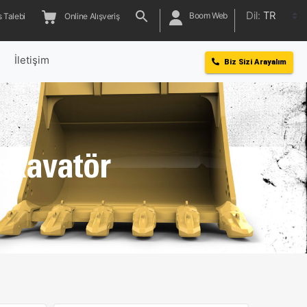
Dil:
TR
Boom Web
 Talebi
Online Alışveriş
l
İletişim
Biz Sizi Arayalım
kskavatör