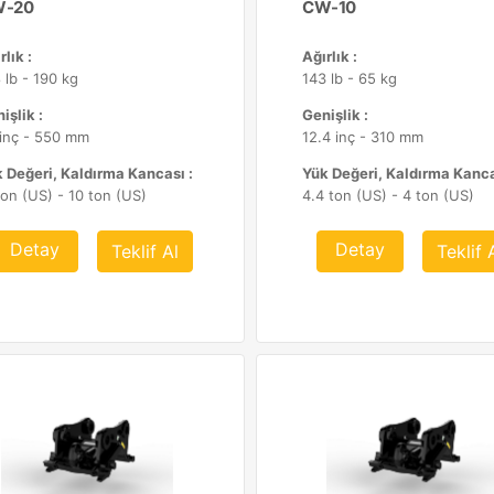
-20
CW-10
rlık :
Ağırlık :
 lb - 190 kg
143 lb - 65 kg
işlik :
Genişlik :
inç - 550 mm
12.4 inç - 310 mm
 Değeri, Kaldırma Kancası :
Yük Değeri, Kaldırma Kanca
ton (US) - 10 ton (US)
4.4 ton (US) - 4 ton (US)
Detay
Detay
Teklif Al
Teklif 