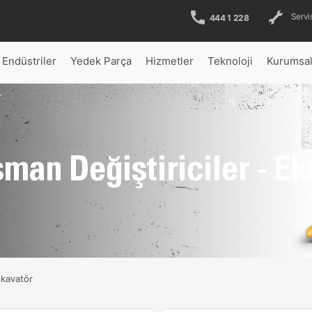
Servis
444 1 228
Endüstriler
Yedek Parça
Hizmetler
Teknoloji
Kurumsa
man Değiştiriciler - E
skavatör