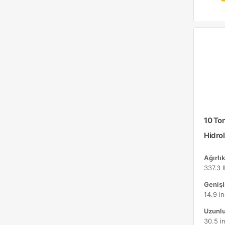
10 To
Hidrol
Ağırlık
337.3 
Genişli
14.9 i
Uzunlu
30.5 i