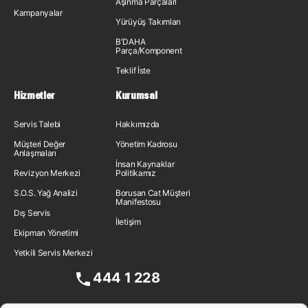
Aşınma Parçaları
Kampanyalar
Yürüyüş Takımları
B'DAHA
Parça/Komponent
Teklif İste
Hizmetler
Kurumsal
Servis Talebi
Hakkımızda
Müşteri Değer
Yönetim Kadrosu
Anlaşmaları
İnsan Kaynakları
Revizyon Merkezi
Politikamız
S.O.S. Yağ Analizi
Borusan Cat Müşteri
Manifestosu
Dış Servis
İletişim
Ekipman Yönetimi
Yetkili Servis Merkezi
444 1 228