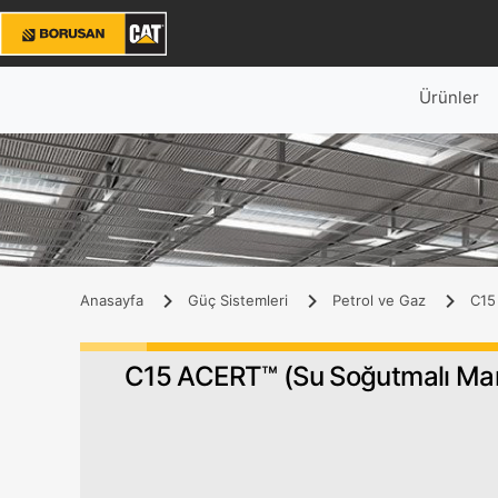
Ürünler
Anasayfa
Güç Sistemleri
Petrol ve Gaz
C15 
C15 ACERT™ (Su Soğutmalı Man