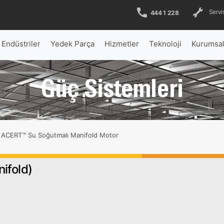
Servis
444 1 228
Endüstriler
Yedek Parça
Hizmetler
Teknoloji
Kurumsa
Güç Sistemleri
ACERT™ Su Soğutmalı Manifold Motor
ifold)