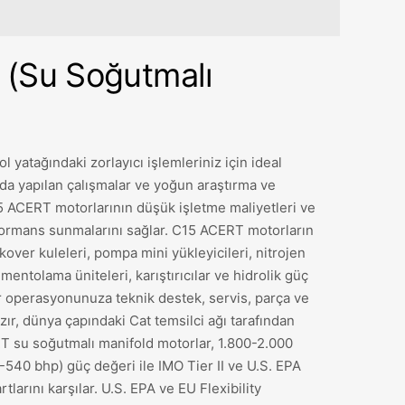
(Su Soğutmalı
 yatağındaki zorlayıcı işlemleriniz için ideal
da yapılan çalışmalar ve yoğun araştırma ve
15 ACERT motorlarının düşük işletme maliyetleri ve
rmans sunmalarını sağlar. C15 ACERT motorların
over kuleleri, pompa mini yükleyicileri, nitrojen
çimentolama üniteleri, karıştırıcılar ve hidrolik güç
lar operasyonunuza teknik destek, servis, parça ve
ır, dünya çapındaki Cat temsilci ağı tarafından
 su soğutmalı manifold motorlar, 1.800-2.000
40 bhp) güç değeri ile IMO Tier II ve U.S. EPA
larını karşılar. U.S. EPA ve EU Flexibility