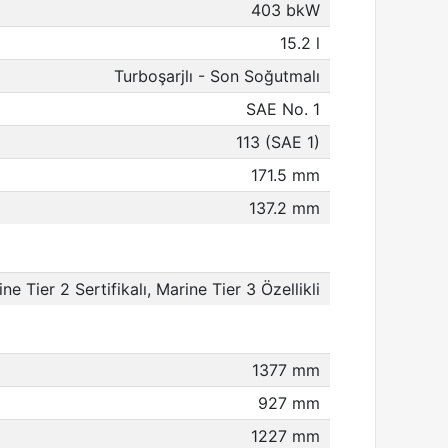
403 bkW
15.2 l
Turboşarjlı - Son Soğutmalı
SAE No. 1
113 (SAE 1)
171.5 mm
137.2 mm
ine Tier 2 Sertifikalı, Marine Tier 3 Özellikli
1377 mm
927 mm
1227 mm