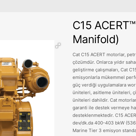
C15 ACERT™ 
Manifold)
Cat C15 ACERT motorlar, petrol
çözümdür. Onlarca yıldır saha
geliştirme çalışmaları, Cat C
emisyonlarla mükemmel perfo
güç verdiği uygulamalara work
üniteleri, asitleme üniteleri, 
üniteleri dahildir. Cat motor
garanti ile destek vermeye haz
desteklenmektedir. C15 ACERT
dev/dk.da 400-403 bkW (536-5
Marine Tier 3 emisyon standart