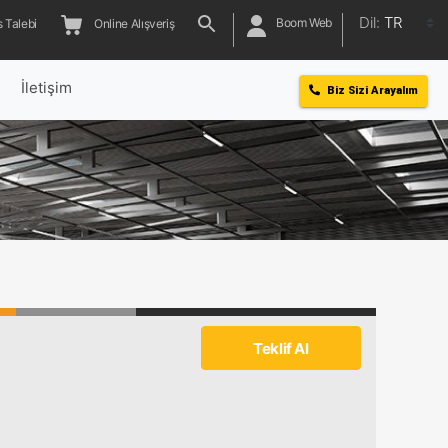
Dil:
TR
Boom Web
 Talebi
Online Alışveriş
l
İletişim
Biz Sizi Arayalım
Teklif Al