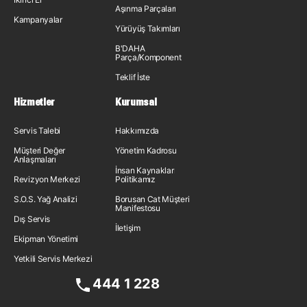
Aşınma Parçaları
Kampanyalar
Yürüyüş Takımları
B'DAHA
Parça/Komponent
Teklif İste
Hizmetler
Kurumsal
Servis Talebi
Hakkımızda
Müşteri Değer
Yönetim Kadrosu
Anlaşmaları
İnsan Kaynakları
Revizyon Merkezi
Politikamız
S.O.S. Yağ Analizi
Borusan Cat Müşteri
Manifestosu
Dış Servis
İletişim
Ekipman Yönetimi
Yetkili Servis Merkezi
444 1 228