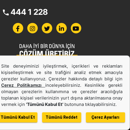
444 1 228
Site deneyiminizi iyileştirmek, içerikleri ve reklamları
İş Makinası ve Güç Sistemleri
kişiselleştirmek ve site trafiğini analiz etmek amacıyla
İkinci el ve Kiralama
çerezler kullanıyoruz. Çerezler hakkında detaylı bilgi için
Çerez Politikamızı
inceleyebilirsiniz. Kesinlikle gerekli
olmayan çerezlerin kullanımına ve çerezler aracılığıyla
toplanan kişisel verilerinizin yurt dışına aktarılmasına onay
vermek için
'Tümünü Kabul Et'
butonuna tıklayabilirsiniz.
Tümünü Kabul Et
Tümünü Reddet
Çerez Ayarları
ı
Bölge Değiştir