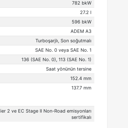
782 bkW
27.2 l
596 bkW
ADEM A3
Turboşarjlı, Son soğutmalı
SAE No. 0 veya SAE No. 1
136 (SAE No. 0), 113 (SAE No. 1)
Saat yönünün tersine
152.4 mm
137.7 mm
er 2 ve EC Stage II Non-Road emisyonları
sertifikalı