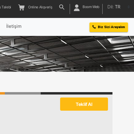
Dil:
TR
Boom Web
 Talebi
Online Alışveriş
l
İletişim
Biz Sizi Arayalım
Teklif Al