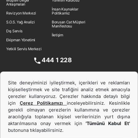
Müşteri Değer
Yönetim Kadrosu
Anlaşmaları
İnsan Kaynakları
Revizyon Merkezi
Politikamız
S.O.S. Yağ Analizi
Borusan Cat Müşteri
Manifestosu
Dış Servis
İletişim
Ekipman Yönetimi
Yetkili Servis Merkezi
444 1 228
Site deneyiminizi iyileştirmek, içerikleri ve reklamları
kişiselleştirmek ve site trafiğini analiz etmek amacıyla
çerezler kullanıyoruz. Çerezler hakkında detaylı bilgi
için
Çerez Politikamızı
inceleyebilirsiniz. Kesinlikle
gerekli olmayan çerezlerin kullanımına ve çerezler
aracılığıyla toplanan kişisel verilerinizin yurt dışına
İş Makinası ve Güç Sistemleri
aktarılmasına onay vermek için
'Tümünü Kabul Et'
butonuna tıklayabilirsiniz.
İkinci el ve Kiralama