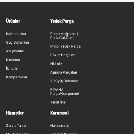
Ürünler
Yedek Parça
İş Makinaları
Parça Mağazası (
Parts.Cat.Com)
Güç Sistemleri
Motor Yedek Parça
Ataşmanlar
Bakım Parçaları
Kiralama
Hidrolik
İkinci El
Aşınma Parçaları
Kampanyalar
Yürüyüş Takımları
B'DAHA
Parça/Komponent
Teklif İste
Hizmetler
Kurumsal
Servis Talebi
Hakkımızda