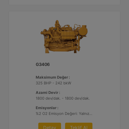
G3406
Maksimum Değer :
325 BHP - 242 bkW
Azami Devir :
1800 dev/dak. - 1800 dev/dak.
Emisyonlar :
%2 O2 Emisyon Değeri: Yalnızca İhracat
Detay
Teklif Al