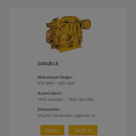
G3508 LE
Maksimum Değer :
670 BHP - 500 bkW
Azami Devir :
1400 dev/dak. - 1400 dev/dak.
Emisyonlar :
Müşteri tarafından sağlanan Atık Arıtma ile 2 g/bhp-sa. NOx
Detay
Teklif Al