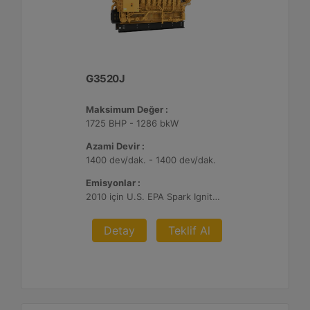
G3520J
Maksimum Değer :
1725 BHP - 1286 bkW
Azami Devir :
1400 dev/dak. - 1400 dev/dak.
Emisyonlar :
2010 için U.S. EPA Spark Ignited Stationary NSPS emisyonlar
Detay
Teklif Al