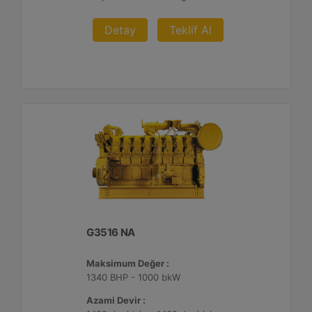
Detay
Teklif Al
G3516 NA
Maksimum Değer :
1340 BHP - 1000 bkW
Azami Devir :