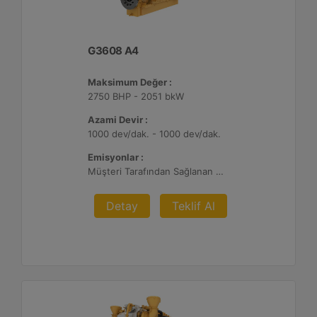
G3608 A4
Maksimum Değer :
2750 BHP - 2051 bkW
Azami Devir :
1000 dev/dak. - 1000 dev/dak.
Emisyonlar :
Müşteri Tarafından Sağlanan Atık Arıtma ile NSPS Saha Uyumluluğuna Sahiptir, 0,3 g ve 0,5 g/bhp-sa. NOx
Detay
Teklif Al