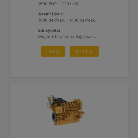
1500 BHP - 1119 bkW
Azami Devir :
1400 dev/dak. - 1400 dev/dak.
Emisyonlar :
Müşteri Tarafından Sağlanan Atık Arıtma ile NSPS Saha Uyumluluğuna Sahiptir, 0,3 g ve 0,5 g/bhp-sa. NOx
Detay
Teklif Al