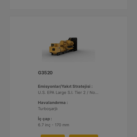
G3520
Emisyonlar/Yakıt Stratejisi :
U.S. EPA Large S.I. Tier 2 / Non-Road Mobile Sertifikalı
Havalandırma :
Turboşarjlı
İç çap :
6.7 inç - 170 mm