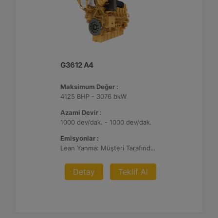
G3612 A4
Maksimum Değer :
4125 BHP - 3076 bkW
Azami Devir :
1000 dev/dak. - 1000 dev/dak.
Emisyonlar :
Lean Yanma: Müşteri Tarafından Sağlanan Atık Arıtma ile NSPS Saha Uyumluluğuna Sahiptir, 0,3 g ve 0,5 g/bhp-sa. NOx
Detay
Teklif Al