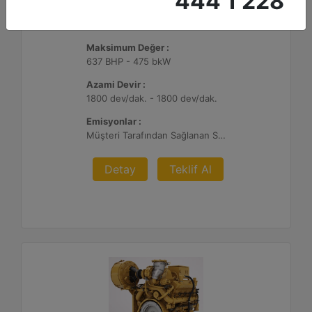
444 1 228
G3412C
Maksimum Değer :
637 BHP - 475 bkW
Azami Devir :
1800 dev/dak. - 1800 dev/dak.
Emisyonlar :
Müşteri Tarafından Sağlanan SCR Atık Arıtma ile NSPS Saha Uyumluluğuna Sahiptir
Detay
Teklif Al