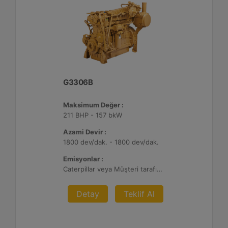
G3306B
Maksimum Değer :
211 BHP - 157 bkW
Azami Devir :
1800 dev/dak. - 1800 dev/dak.
Emisyonlar :
Caterpillar veya Müşteri tarafından sağlanan AFRC ve Atık Arıtma ile 0,1 g ve 0,5 g/bhp-sa. NOx
Detay
Teklif Al