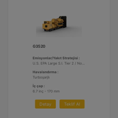
G3520
Emisyonlar/Yakıt Stratejisi :
U.S. EPA Large S.I. Tier 2 / Non-Road Mobile Sertifikalı
Havalandırma :
Turboşarjlı
İç çap :
6.7 inç - 170 mm
Detay
Teklif Al