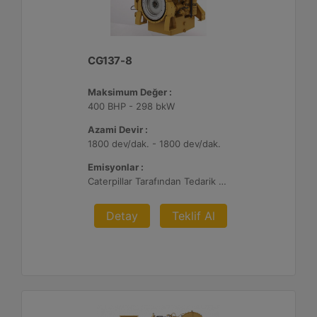
CG137-8
Maksimum Değer :
400 BHP - 298 bkW
Azami Devir :
1800 dev/dak. - 1800 dev/dak.
Emisyonlar :
Caterpillar Tarafından Tedarik Edilen veya Müşteri Tarafından Sağlanan Atık Arıtma ile NSPS Saha Uyumluluğuna Sahiptir, %0,5 O2 Ayar Noktası
Detay
Teklif Al