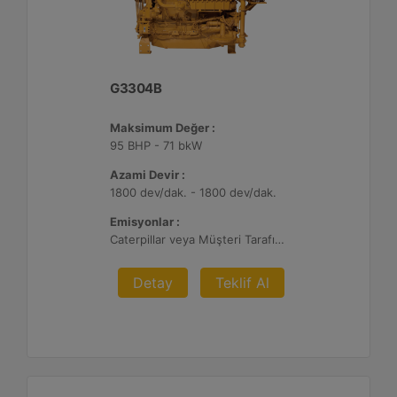
G3304B
Maksimum Değer :
95 BHP - 71 bkW
Azami Devir :
1800 dev/dak. - 1800 dev/dak.
Emisyonlar :
Caterpillar veya Müşteri Tarafından Sağlanan AFRC ve Müşteri Tarafından Sağlanan Atık Arıtma ile NSPS Saha Uyumluluğuna Sahiptir, 0,5 ve 1,0 g/bhp-sa. NOx
Detay
Teklif Al