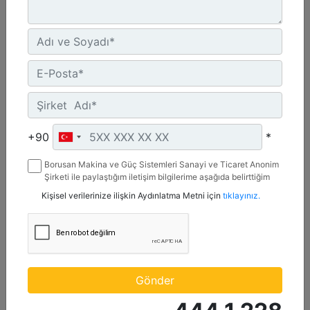
Maksimum Değer :
600 BHP - 447 bkW
Azami Devir :
1800 dev/dak. - 1800 dev/dak.
Emisyonlar :
%2 O2 Emisyon Değeri: Yalnızca İhracat
Detay
Teklif Al
+90
*
Borusan Makina ve Güç Sistemleri Sanayi ve Ticaret Anonim
Şirketi ile paylaştığım iletişim bilgilerime aşağıda belirttiğim
kanallardan kampanya, etkinlik ve özel fırsatlar ile ilgili
Kişisel verilerinize ilişkin Aydınlatma Metni için
tıklayınız.
mesaj gönderilmesine izin veriyorum.
Gönder