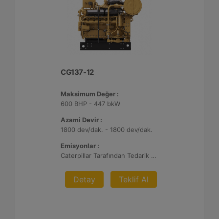
CG137-12
Maksimum Değer :
600 BHP - 447 bkW
Azami Devir :
1800 dev/dak. - 1800 dev/dak.
Emisyonlar :
Caterpillar Tarafından Tedarik Edilen AFRC ve Müşteri Tarafından Sağlanan Atık Arıtma ile NSPS Saha Uyumluluğuna Sahiptir, %0,5 O2 Ayar Noktası
Detay
Teklif Al