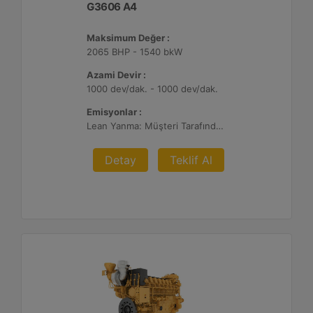
G3606 A4
Maksimum Değer :
2065 BHP - 1540 bkW
Azami Devir :
1000 dev/dak. - 1000 dev/dak.
Emisyonlar :
Lean Yanma: Müşteri Tarafından Sağlanan Atık Arıtma ile NSPS Saha Uyumluluğuna Sahiptir, 0,3 g ve 0,5 g/bhp-sa. NOx
Detay
Teklif Al