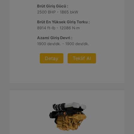
Brüt Giriş Gücü :
2500 BHP - 1865 bkW
Brüt En Yüksek Giriş Torku :
8914 ft-lb - 12086 N·m
Azami Giriş Devri :
1900 dev/dk. - 1900 dev/dk.
Detay
Teklif Al