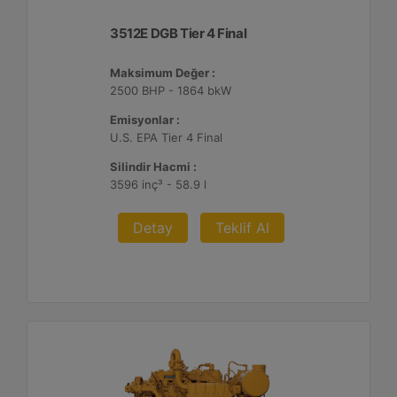
3512E DGB Tier 4 Final
Maksimum Değer :
2500 BHP - 1864 bkW
Emisyonlar :
U.S. EPA Tier 4 Final
Silindir Hacmi :
3596 inç³ - 58.9 l
Detay
Teklif Al