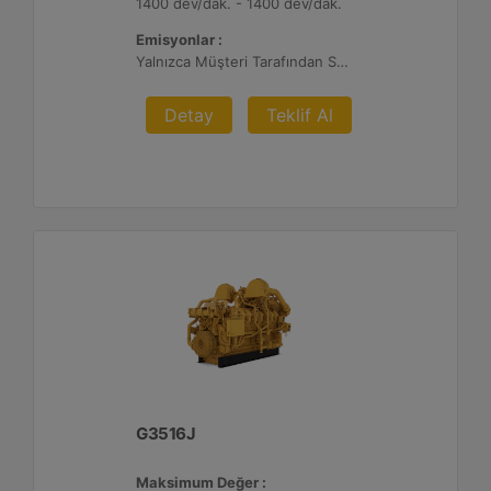
1400 dev/dak. - 1400 dev/dak.
Emisyonlar :
Yalnızca Müşteri Tarafından Sağlanan Atık Arıtma ile İhracat, %0,5 O2 Ayar Noktası
Detay
Teklif Al
G3516J
Maksimum Değer :