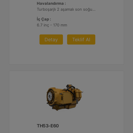
Havalandırma :
Turboşarjlı 2 aşamalı son soğutmalı
İç Çap :
6.7 inç - 170 mm
Detay
Teklif Al
TH53-E60