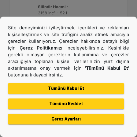
Silindir Hacmi :
3158 inç³ - 52 l
Site deneyiminizi iyileştirmek, içerikleri ve reklamları
Detay
Teklif Al
kişiselleştirmek ve site trafiğini analiz etmek amacıyla
çerezler kullanıyoruz. Çerezler hakkında detaylı bilgi
için
Çerez Politikamızı
inceleyebilirsiniz. Kesinlikle
gerekli olmayan çerezlerin kullanımına ve çerezler
aracılığıyla toplanan kişisel verilerinizin yurt dışına
aktarılmasına onay vermek için
'Tümünü Kabul Et'
butonuna tıklayabilirsiniz.
Tümünü Kabul Et
Tümünü Reddet
3512C HD
Çerez Ayarları
Maksimum Değer :
1475 BHP - 1100 bkW