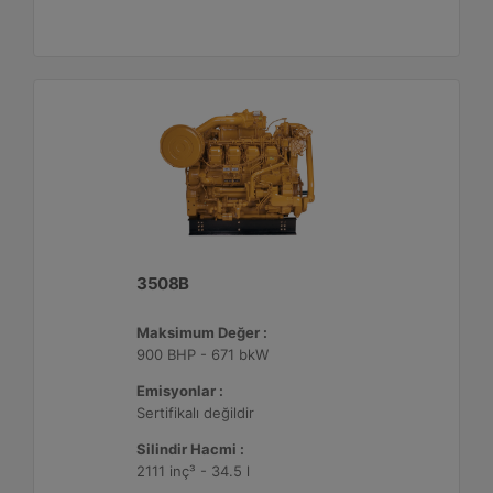
3508B
Maksimum Değer :
900 BHP - 671 bkW
Emisyonlar :
Sertifikalı değildir
Silindir Hacmi :
2111 inç³ - 34.5 l