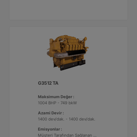
G3512 TA
Maksimum Değer :
1004 BHP - 749 bkW
Azami Devir :
1400 dev/dak. - 1400 dev/dak.
Emisyonlar :
Müşteri Tarafından Sağlanan Atık Arıtma ile NSPS Saha Uyumluluğuna Sahiptir, 0,5 g/bhp-sa. NOx