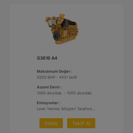
G3616 A4
Maksimum Değer :
5500 BHP - 4101 bkW
Azami Devir :
1000 dev/dak. - 1000 dev/dak.
Emisyonlar :
Lean Yanma: Müşteri Tarafından Sağlanan Atık Arıtma ile NSPS Saha Uyumluluğuna Sahiptir, 0,3 g ve 0,5 g/bhp-sa. NOx
Detay
Teklif Al