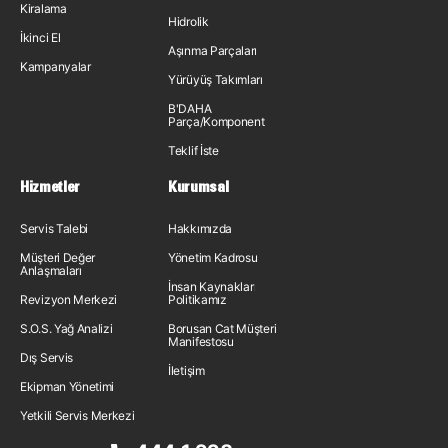
Kiralama
Hidrolik
İkinci El
Aşınma Parçaları
Kampanyalar
Yürüyüş Takımları
B'DAHA
Parça/Komponent
Teklif İste
Hizmetler
Kurumsal
Servis Talebi
Hakkımızda
Müşteri Değer
Yönetim Kadrosu
Anlaşmaları
İnsan Kaynakları
Revizyon Merkezi
Politikamız
S.O.S. Yağ Analizi
Borusan Cat Müşteri
Manifestosu
Dış Servis
İletişim
Ekipman Yönetimi
Yetkili Servis Merkezi