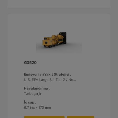
G3520
Emisyonlar/Yakıt Stratejisi :
U.S. EPA Large S.I. Tier 2 / Non-Road Mobile Sertifikalı
Havalandırma :
Turboşarjlı
İç çap :
6.7 inç - 170 mm