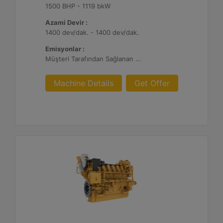
1500 BHP - 1119 bkW
Azami Devir :
1400 dev/dak. - 1400 dev/dak.
Emisyonlar :
Müşteri Tarafından Sağlanan Atık Arıtma ile NSPS Saha Uyumluluğuna Sahiptir, 0,3 g ve 0,5 g/bhp-sa. NOx
Machine Details
Get Offer