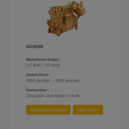
G3306B
Maksimum Değer :
211 BHP - 157 bkW
Azami Devir :
1800 dev/dak. - 1800 dev/dak.
Emisyonlar :
Caterpillar veya Müşteri tarafından sağlanan AFRC ve Atık Arıtma ile 0,1 g ve 0,5 g/bhp-sa. NOx
Machine Details
Get Offer