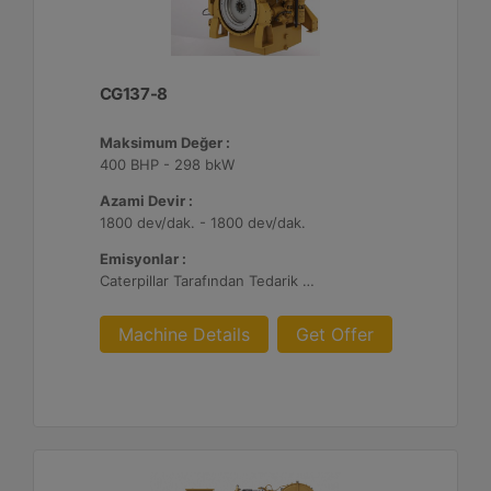
CG137-8
Maksimum Değer :
400 BHP - 298 bkW
Azami Devir :
1800 dev/dak. - 1800 dev/dak.
Emisyonlar :
Caterpillar Tarafından Tedarik Edilen veya Müşteri Tarafından Sağlanan Atık Arıtma ile NSPS Saha Uyumluluğuna Sahiptir, %0,5 O2 Ayar Noktası
Machine Details
Get Offer