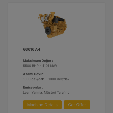
G3616 A4
Maksimum Değer :
5500 BHP - 4101 bkW
Azami Devir :
1000 dev/dak. - 1000 dev/dak.
Emisyonlar :
Lean Yanma: Müşteri Tarafından Sağlanan Atık Arıtma ile NSPS Saha Uyumluluğuna Sahiptir, 0,3 g ve 0,5 g/bhp-sa. NOx
Machine Details
Get Offer