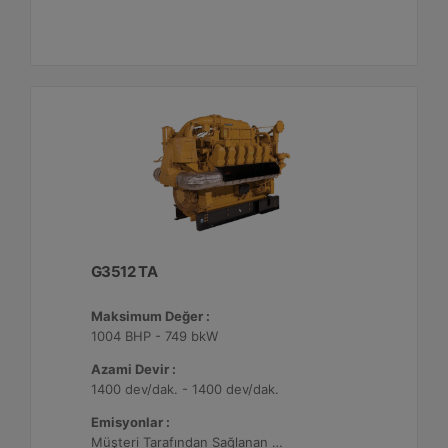
G3512 TA
Maksimum Değer :
1004 BHP - 749 bkW
Azami Devir :
1400 dev/dak. - 1400 dev/dak.
Emisyonlar :
Müşteri Tarafından Sağlanan Atık Arıtma ile NSPS Saha Uyumluluğuna Sahiptir, 0,5 g/bhp-sa. NOx