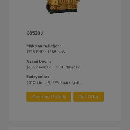
G3520J
Maksimum Değer :
1725 BHP - 1286 bkW
Azami Devir :
1400 dev/dak. - 1400 dev/dak.
Emisyonlar :
2010 için U.S. EPA Spark Ignited Stationary NSPS emisyonlar
Machine Details
Get Offer