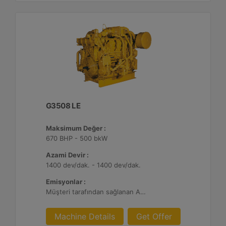
G3508 LE
Maksimum Değer :
670 BHP - 500 bkW
Azami Devir :
1400 dev/dak. - 1400 dev/dak.
Emisyonlar :
Müşteri tarafından sağlanan Atık Arıtma ile 2 g/bhp-sa. NOx
Machine Details
Get Offer