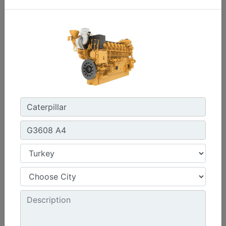
1800 dev/dak. - 1800 dev/dak.
Emisyonlar :
Müşteri Tarafından Sağlanan SCR Atık Arıtma ile NSPS Saha Uyumluluğuna Sahiptir
Machine Details
Get Offer
G3412