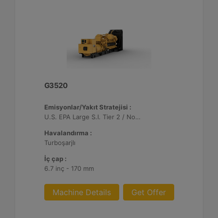
G3520
Emisyonlar/Yakıt Stratejisi :
U.S. EPA Large S.I. Tier 2 / Non-Road Mobile Sertifikalı
Havalandırma :
Turboşarjlı
İç çap :
6.7 inç - 170 mm
Machine Details
Get Offer