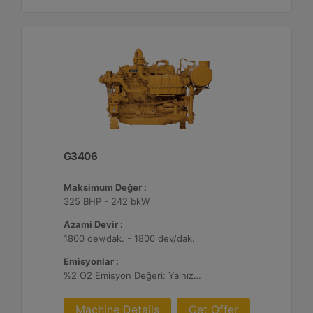
G3406
Maksimum Değer :
325 BHP - 242 bkW
Azami Devir :
1800 dev/dak. - 1800 dev/dak.
Emisyonlar :
%2 O2 Emisyon Değeri: Yalnızca İhracat
Machine Details
Get Offer