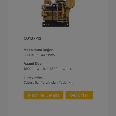
CG137-12
Maksimum Değer :
600 BHP - 447 bkW
Azami Devir :
1800 dev/dak. - 1800 dev/dak.
Emisyonlar :
Caterpillar Tarafından Tedarik Edilen AFRC ve Müşteri Tarafından Sağlanan Atık Arıtma ile NSPS Saha Uyumluluğuna Sahiptir, %0,5 O2 Ayar Noktası
Machine Details
Get Offer