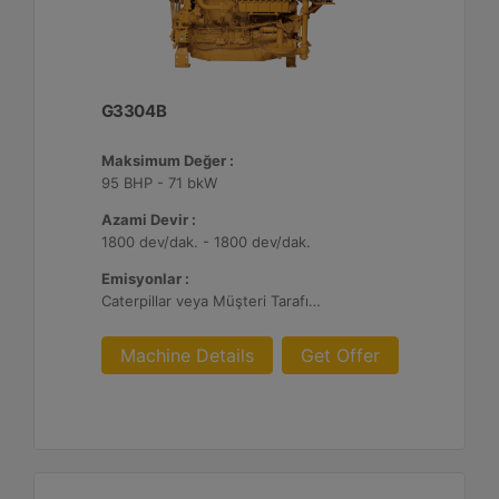
G3304B
Maksimum Değer :
95 BHP - 71 bkW
Azami Devir :
1800 dev/dak. - 1800 dev/dak.
Emisyonlar :
Caterpillar veya Müşteri Tarafından Sağlanan AFRC ve Müşteri Tarafından Sağlanan Atık Arıtma ile NSPS Saha Uyumluluğuna Sahiptir, 0,5 ve 1,0 g/bhp-sa. NOx
Machine Details
Get Offer