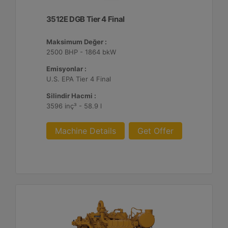
3512E DGB Tier 4 Final
Maksimum Değer :
2500 BHP - 1864 bkW
Emisyonlar :
U.S. EPA Tier 4 Final
Silindir Hacmi :
3596 inç³ - 58.9 l
Machine Details
Get Offer