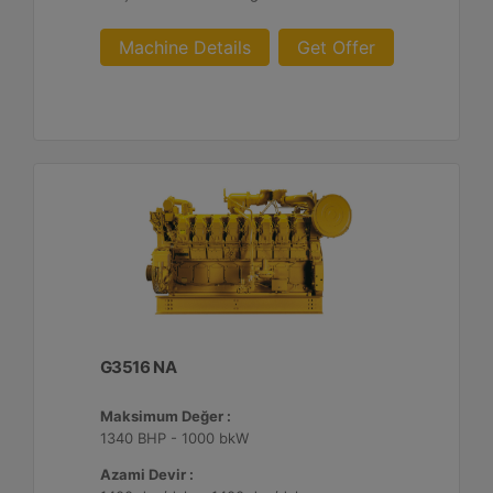
Machine Details
Get Offer
G3516 NA
Maksimum Değer :
1340 BHP - 1000 bkW
Azami Devir :