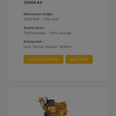
G3606 A4
Maksimum Değer :
2065 BHP - 1540 bkW
Azami Devir :
1000 dev/dak. - 1000 dev/dak.
Emisyonlar :
Lean Yanma: Müşteri Tarafından Sağlanan Atık Arıtma ile NSPS Saha Uyumluluğuna Sahiptir, 0,3 g ve 0,5 g/bhp-sa. NOx
Machine Details
Get Offer