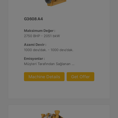
G3608 A4
Maksimum Değer :
2750 BHP - 2051 bkW
Azami Devir :
1000 dev/dak. - 1000 dev/dak.
Emisyonlar :
Müşteri Tarafından Sağlanan Atık Arıtma ile NSPS Saha Uyumluluğuna Sahiptir, 0,3 g ve 0,5 g/bhp-sa. NOx
Machine Details
Get Offer