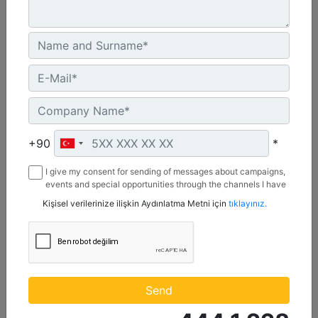
Maksimum Değer :
600 BHP - 447 bkW
Azami Devir :
1800 dev/dak. - 1800 dev/dak.
Emisyonlar :
%2 O2 Emisyon Değeri: Yalnızca İhracat
Machine Details
Get Offer
+90
*
I give my consent for sending of messages about campaigns,
events and special opportunities through the channels I have
mentioned below to my contact information I share with
Kişisel verilerinize ilişkin Aydınlatma Metni için
tıklayınız.
Borusan Makina ve Güç Sistemleri Sanayi ve Ticaret Anonim
Sirketi.
Send