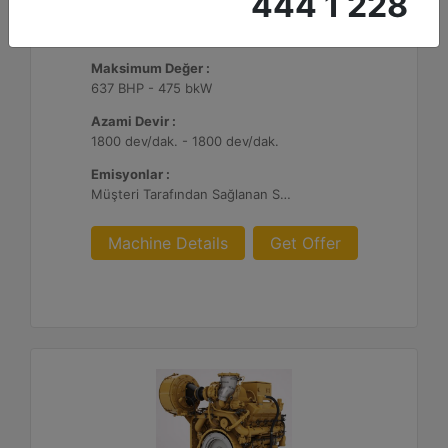
444 1 228
G3412C
Maksimum Değer :
637 BHP - 475 bkW
Azami Devir :
1800 dev/dak. - 1800 dev/dak.
Emisyonlar :
Müşteri Tarafından Sağlanan SCR Atık Arıtma ile NSPS Saha Uyumluluğuna Sahiptir
Machine Details
Get Offer