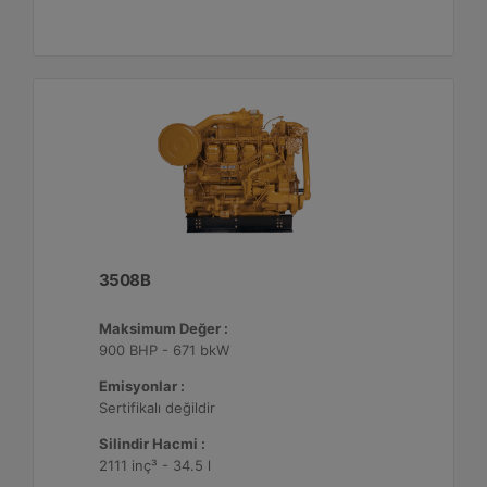
3508B
Maksimum Değer :
900 BHP - 671 bkW
Emisyonlar :
Sertifikalı değildir
Silindir Hacmi :
2111 inç³ - 34.5 l