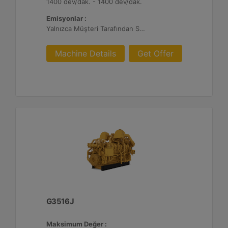
1400 dev/dak. - 1400 dev/dak.
Emisyonlar :
Yalnızca Müşteri Tarafından Sağlanan Atık Arıtma ile İhracat, %0,5 O2 Ayar Noktası
Machine Details
Get Offer
G3516J
Maksimum Değer :