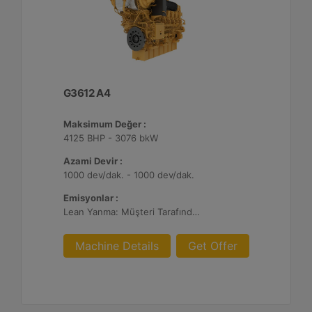
G3612 A4
Maksimum Değer :
4125 BHP - 3076 bkW
Azami Devir :
1000 dev/dak. - 1000 dev/dak.
Emisyonlar :
Lean Yanma: Müşteri Tarafından Sağlanan Atık Arıtma ile NSPS Saha Uyumluluğuna Sahiptir, 0,3 g ve 0,5 g/bhp-sa. NOx
Machine Details
Get Offer