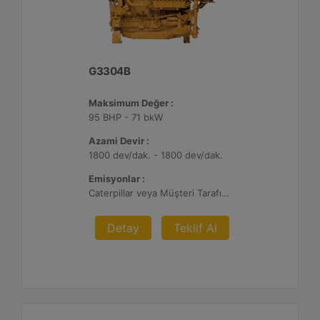
G3304B
Maksimum Değer :
95 BHP - 71 bkW
Azami Devir :
1800 dev/dak. - 1800 dev/dak.
Emisyonlar :
Caterpillar veya Müşteri Tarafından Sağlanan AFRC ve Müşteri Tarafından Sağlanan Atık Arıtma ile NSPS Saha Uyumluluğuna Sahiptir, 0,5 ve 1,0 g/bhp-sa. NOx
Detay
Teklif Al