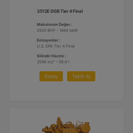
3512E DGB Tier 4 Final
Maksimum Değer :
2500 BHP - 1864 bkW
Emisyonlar :
U.S. EPA Tier 4 Final
Silindir Hacmi :
3596 inç³ - 58.9 l
Detay
Teklif Al