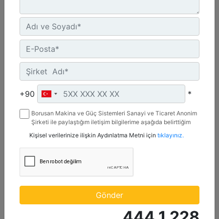
Maksimum Değer :
600 BHP - 447 bkW
Azami Devir :
1800 dev/dak. - 1800 dev/dak.
Emisyonlar :
%2 O2 Emisyon Değeri: Yalnızca İhracat
Detay
Teklif Al
+90
*
Borusan Makina ve Güç Sistemleri Sanayi ve Ticaret Anonim
Şirketi ile paylaştığım iletişim bilgilerime aşağıda belirttiğim
kanallardan kampanya, etkinlik ve özel fırsatlar ile ilgili
Kişisel verilerinize ilişkin Aydınlatma Metni için
tıklayınız.
mesaj gönderilmesine izin veriyorum.
Gönder
444 1 228