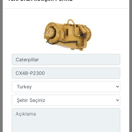
1800 dev/dak. - 1800 dev/dak.
Emisyonlar :
Müşteri Tarafından Sağlanan SCR Atık Arıtma ile NSPS Saha Uyumluluğuna Sahiptir
Detay
Teklif Al
G3412