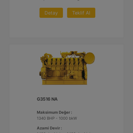
Detay
Teklif Al
G3516 NA
Maksimum Değer :
1340 BHP - 1000 bkW
Azami Devir :