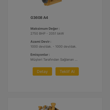
G3608 A4
Maksimum Değer :
2750 BHP - 2051 bkW
Azami Devir :
1000 dev/dak. - 1000 dev/dak.
Emisyonlar :
Müşteri Tarafından Sağlanan Atık Arıtma ile NSPS Saha Uyumluluğuna Sahiptir, 0,3 g ve 0,5 g/bhp-sa. NOx
Detay
Teklif Al