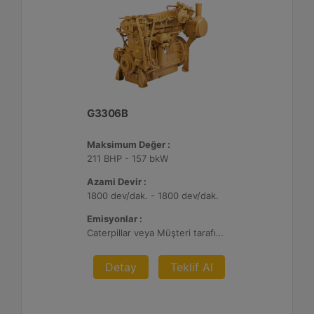
G3306B
Maksimum Değer :
211 BHP - 157 bkW
Azami Devir :
1800 dev/dak. - 1800 dev/dak.
Emisyonlar :
Caterpillar veya Müşteri tarafından sağlanan AFRC ve Atık Arıtma ile 0,1 g ve 0,5 g/bhp-sa. NOx
Detay
Teklif Al