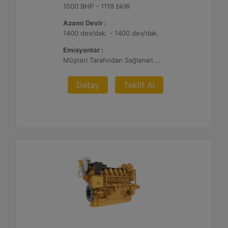
1500 BHP - 1119 bkW
Azami Devir :
1400 dev/dak. - 1400 dev/dak.
Emisyonlar :
Müşteri Tarafından Sağlanan Atık Arıtma ile NSPS Saha Uyumluluğuna Sahiptir, 0,3 g ve 0,5 g/bhp-sa. NOx
Detay
Teklif Al