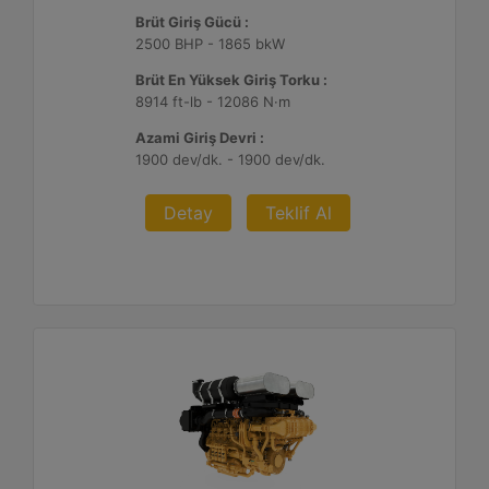
Brüt Giriş Gücü :
2500 BHP - 1865 bkW
Brüt En Yüksek Giriş Torku :
8914 ft-lb - 12086 N·m
Azami Giriş Devri :
1900 dev/dk. - 1900 dev/dk.
Detay
Teklif Al