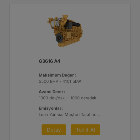
G3616 A4
Maksimum Değer :
5500 BHP - 4101 bkW
Azami Devir :
1000 dev/dak. - 1000 dev/dak.
Emisyonlar :
Lean Yanma: Müşteri Tarafından Sağlanan Atık Arıtma ile NSPS Saha Uyumluluğuna Sahiptir, 0,3 g ve 0,5 g/bhp-sa. NOx
Detay
Teklif Al