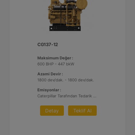
CG137-12
Maksimum Değer :
600 BHP - 447 bkW
Azami Devir :
1800 dev/dak. - 1800 dev/dak.
Emisyonlar :
Caterpillar Tarafından Tedarik Edilen AFRC ve Müşteri Tarafından Sağlanan Atık Arıtma ile NSPS Saha Uyumluluğuna Sahiptir, %0,5 O2 Ayar Noktası
Detay
Teklif Al