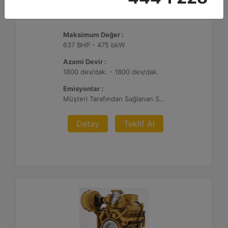
G3412C
Maksimum Değer :
637 BHP - 475 bkW
Azami Devir :
1800 dev/dak. - 1800 dev/dak.
Emisyonlar :
Müşteri Tarafından Sağlanan SCR Atık Arıtma ile NSPS Saha Uyumluluğuna Sahiptir
Detay
Teklif Al