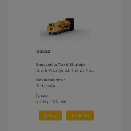
G3520
Emisyonlar/Yakıt Stratejisi :
U.S. EPA Large S.I. Tier 2 / Non-Road Mobile Sertifikalı
Havalandırma :
Turboşarjlı
İç çap :
6.7 inç - 170 mm
Detay
Teklif Al