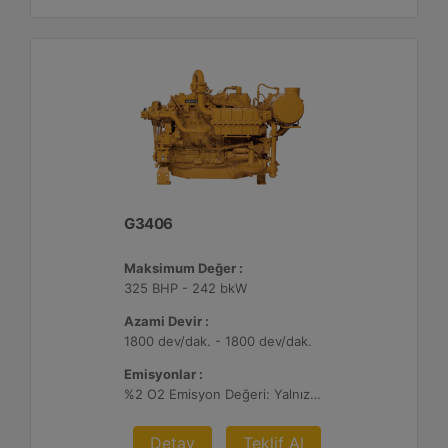
G3406
Maksimum Değer :
325 BHP - 242 bkW
Azami Devir :
1800 dev/dak. - 1800 dev/dak.
Emisyonlar :
%2 O2 Emisyon Değeri: Yalnızca İhracat
Detay
Teklif Al