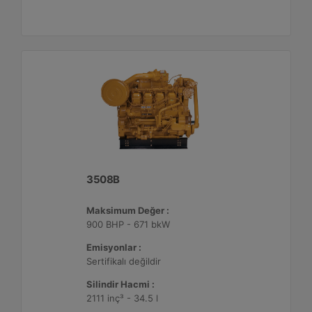
3508B
Maksimum Değer :
900 BHP - 671 bkW
Emisyonlar :
Sertifikalı değildir
Silindir Hacmi :
2111 inç³ - 34.5 l