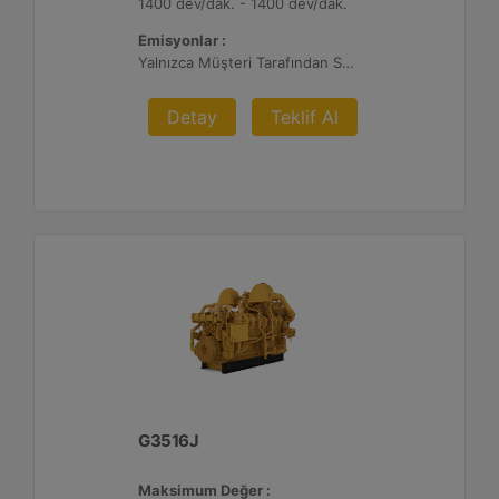
1400 dev/dak. - 1400 dev/dak.
Emisyonlar :
Yalnızca Müşteri Tarafından Sağlanan Atık Arıtma ile İhracat, %0,5 O2 Ayar Noktası
Detay
Teklif Al
G3516J
Maksimum Değer :