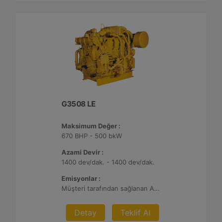
G3508 LE
Maksimum Değer :
670 BHP - 500 bkW
Azami Devir :
1400 dev/dak. - 1400 dev/dak.
Emisyonlar :
Müşteri tarafından sağlanan Atık Arıtma ile 2 g/bhp-sa. NOx
Detay
Teklif Al