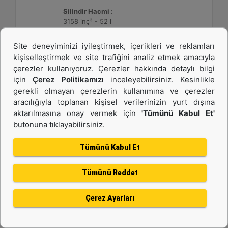
Silindir Hacmi :
3158 inç³ - 52 l
Site deneyiminizi iyileştirmek, içerikleri ve reklamları
Detay
Teklif Al
kişiselleştirmek ve site trafiğini analiz etmek amacıyla
çerezler kullanıyoruz. Çerezler hakkında detaylı bilgi
için
Çerez Politikamızı
inceleyebilirsiniz. Kesinlikle
gerekli olmayan çerezlerin kullanımına ve çerezler
aracılığıyla toplanan kişisel verilerinizin yurt dışına
aktarılmasına onay vermek için
'Tümünü Kabul Et'
butonuna tıklayabilirsiniz.
Tümünü Kabul Et
Tümünü Reddet
3512C HD
Çerez Ayarları
Maksimum Değer :
1475 BHP - 1100 bkW