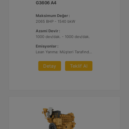
G3606 A4
Maksimum Değer :
2065 BHP - 1540 bkW
Azami Devir :
1000 dev/dak. - 1000 dev/dak.
Emisyonlar :
Lean Yanma: Müşteri Tarafından Sağlanan Atık Arıtma ile NSPS Saha Uyumluluğuna Sahiptir, 0,3 g ve 0,5 g/bhp-sa. NOx
Detay
Teklif Al