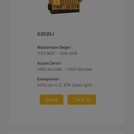
G3520J
Maksimum Değer :
1725 BHP - 1286 bkW
Azami Devir :
1400 dev/dak. - 1400 dev/dak.
Emisyonlar :
2010 için U.S. EPA Spark Ignited Stationary NSPS emisyonlar
Detay
Teklif Al