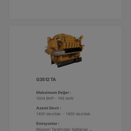
G3512 TA
Maksimum Değer :
1004 BHP - 749 bkW
Azami Devir :
1400 dev/dak. - 1400 dev/dak.
Emisyonlar :
Müşteri Tarafından Sağlanan Atık Arıtma ile NSPS Saha Uyumluluğuna Sahiptir, 0,5 g/bhp-sa. NOx