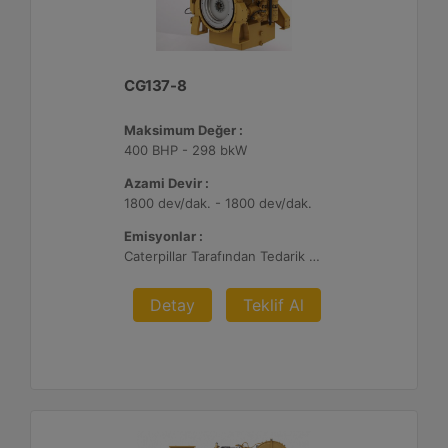
CG137-8
Maksimum Değer :
400 BHP - 298 bkW
Azami Devir :
1800 dev/dak. - 1800 dev/dak.
Emisyonlar :
Caterpillar Tarafından Tedarik Edilen veya Müşteri Tarafından Sağlanan Atık Arıtma ile NSPS Saha Uyumluluğuna Sahiptir, %0,5 O2 Ayar Noktası
Detay
Teklif Al