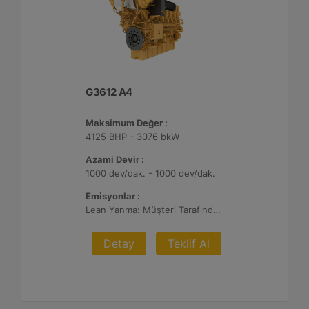
G3612 A4
Maksimum Değer :
4125 BHP - 3076 bkW
Azami Devir :
1000 dev/dak. - 1000 dev/dak.
Emisyonlar :
Lean Yanma: Müşteri Tarafından Sağlanan Atık Arıtma ile NSPS Saha Uyumluluğuna Sahiptir, 0,3 g ve 0,5 g/bhp-sa. NOx
Detay
Teklif Al