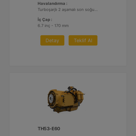
Havalandırma :
Turboşarjlı 2 aşamalı son soğutmalı
İç Çap :
6.7 inç - 170 mm
Detay
Teklif Al
TH53-E60