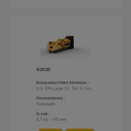
G3520
Emisyonlar/Yakıt Stratejisi :
U.S. EPA Large S.I. Tier 2 / Non-Road Mobile Sertifikalı
Havalandırma :
Turboşarjlı
İç çap :
6.7 inç - 170 mm