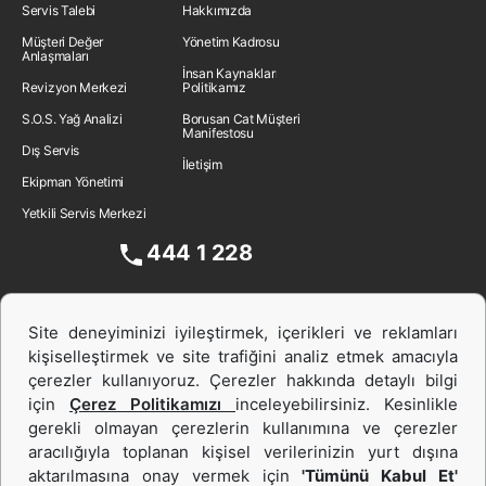
Servis Talebi
Hakkımızda
Müşteri Değer
Yönetim Kadrosu
Anlaşmaları
İnsan Kaynakları
Revizyon Merkezi
Politikamız
S.O.S. Yağ Analizi
Borusan Cat Müşteri
Manifestosu
Dış Servis
İletişim
Ekipman Yönetimi
Yetkili Servis Merkezi
444 1 228
Site deneyiminizi iyileştirmek, içerikleri ve reklamları
kişiselleştirmek ve site trafiğini analiz etmek amacıyla
çerezler kullanıyoruz. Çerezler hakkında detaylı bilgi
için
Çerez Politikamızı
inceleyebilirsiniz. Kesinlikle
gerekli olmayan çerezlerin kullanımına ve çerezler
aracılığıyla toplanan kişisel verilerinizin yurt dışına
İş Makinası ve Güç Sistemleri
aktarılmasına onay vermek için
'Tümünü Kabul Et'