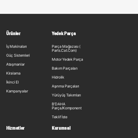
Ürünler
Yedek Parça
İş Makinaları
Parça Mağazası (
Parts.Cat.Com)
Güç Sistemleri
Motor Yedek Parça
Ataşmanlar
Bakım Parçaları
Kiralama
Hidrolik
İkinci El
Aşınma Parçaları
Kampanyalar
Yürüyüş Takımları
B'DAHA
Parça/Komponent
Teklif İste
Hizmetler
Kurumsal