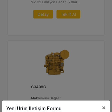
%2 O2 Emisyon Değeri: Yalnızca İhracat
Detay
Teklif Al
G3408C
Maksimum Değer :
425 BHP - 317 bkW
×
Yeni Ürün İletişim Formu
Azami Devir :