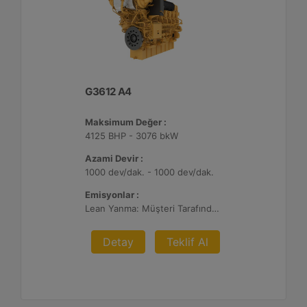
G3612 A4
Maksimum Değer :
4125 BHP - 3076 bkW
Azami Devir :
1000 dev/dak. - 1000 dev/dak.
Emisyonlar :
Lean Yanma: Müşteri Tarafından Sağlanan Atık Arıtma ile NSPS Saha Uyumluluğuna Sahiptir, 0,3 g ve 0,5 g/bhp-sa. NOx
Detay
Teklif Al