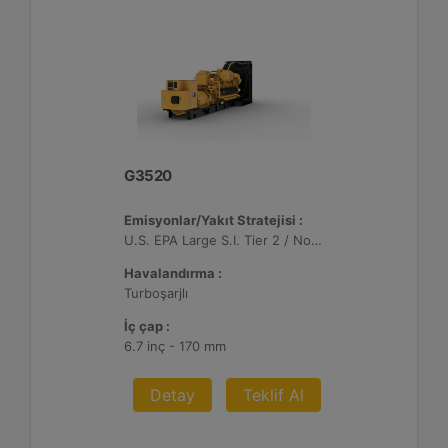
G3520
Emisyonlar/Yakıt Stratejisi :
U.S. EPA Large S.I. Tier 2 / Non-Road Mobile Sertifikalı
Havalandırma :
Turboşarjlı
İç çap :
6.7 inç - 170 mm
Detay
Teklif Al