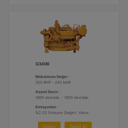
G3406
Maksimum Değer :
325 BHP - 242 bkW
Azami Devir :
1800 dev/dak. - 1800 dev/dak.
Emisyonlar :
%2 O2 Emisyon Değeri: Yalnızca İhracat
Detay
Teklif Al