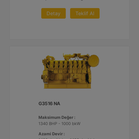
Detay
Teklif Al
G3516 NA
Maksimum Değer :
1340 BHP - 1000 bkW
Azami Devir :