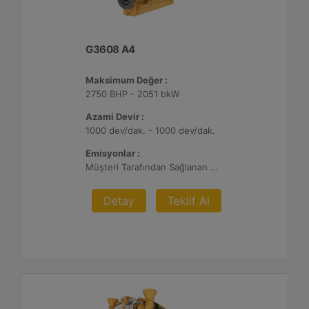
G3608 A4
Maksimum Değer :
2750 BHP - 2051 bkW
Azami Devir :
1000 dev/dak. - 1000 dev/dak.
Emisyonlar :
Müşteri Tarafından Sağlanan Atık Arıtma ile NSPS Saha Uyumluluğuna Sahiptir, 0,3 g ve 0,5 g/bhp-sa. NOx
Detay
Teklif Al