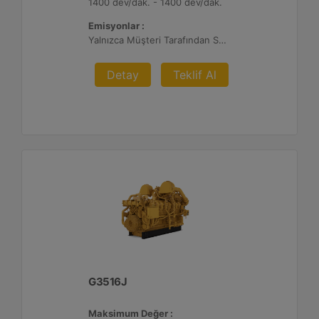
1400 dev/dak. - 1400 dev/dak.
Emisyonlar :
Yalnızca Müşteri Tarafından Sağlanan Atık Arıtma ile İhracat, %0,5 O2 Ayar Noktası
Detay
Teklif Al
G3516J
Maksimum Değer :