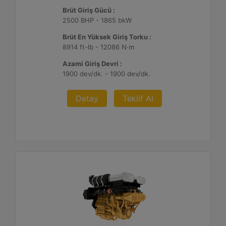
Brüt Giriş Gücü :
2500 BHP - 1865 bkW
Brüt En Yüksek Giriş Torku :
8914 ft-lb - 12086 N·m
Azami Giriş Devri :
1900 dev/dk. - 1900 dev/dk.
Detay
Teklif Al