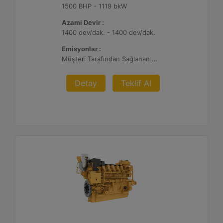
1500 BHP - 1119 bkW
Azami Devir :
1400 dev/dak. - 1400 dev/dak.
Emisyonlar :
Müşteri Tarafından Sağlanan Atık Arıtma ile NSPS Saha Uyumluluğuna Sahiptir, 0,3 g ve 0,5 g/bhp-sa. NOx
Detay
Teklif Al