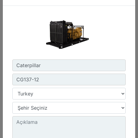
1800 dev/dak. - 1800 dev/dak.
Emisyonlar :
Müşteri Tarafından Sağlanan SCR Atık Arıtma ile NSPS Saha Uyumluluğuna Sahiptir
Detay
Teklif Al
G3412