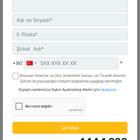
Maksimum Değer :
600 BHP - 447 bkW
Azami Devir :
1800 dev/dak. - 1800 dev/dak.
Emisyonlar :
%2 O2 Emisyon Değeri: Yalnızca İhracat
Detay
Teklif Al
+90
*
Borusan Makina ve Güç Sistemleri Sanayi ve Ticaret Anonim
Şirketi ile paylaştığım iletişim bilgilerime aşağıda belirttiğim
kanallardan kampanya, etkinlik ve özel fırsatlar ile ilgili
Kişisel verilerinize ilişkin Aydınlatma Metni için
tıklayınız.
mesaj gönderilmesine izin veriyorum.
Gönder