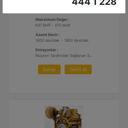
444 1 228
G3412C
Maksimum Değer :
637 BHP - 475 bkW
Azami Devir :
1800 dev/dak. - 1800 dev/dak.
Emisyonlar :
Müşteri Tarafından Sağlanan SCR Atık Arıtma ile NSPS Saha Uyumluluğuna Sahiptir
Detay
Teklif Al