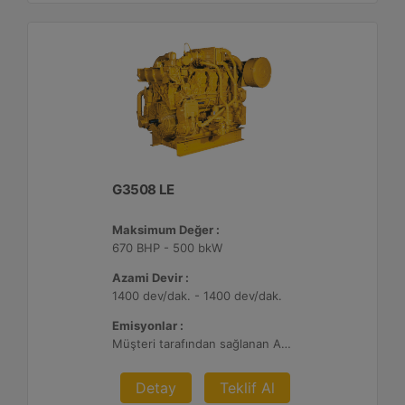
G3508 LE
Maksimum Değer :
670 BHP - 500 bkW
Azami Devir :
1400 dev/dak. - 1400 dev/dak.
Emisyonlar :
Müşteri tarafından sağlanan Atık Arıtma ile 2 g/bhp-sa. NOx
Detay
Teklif Al