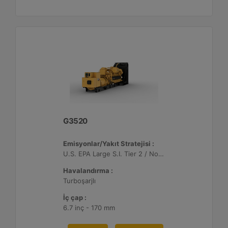
G3520
Emisyonlar/Yakıt Stratejisi :
U.S. EPA Large S.I. Tier 2 / Non-Road Mobile Sertifikalı
Havalandırma :
Turboşarjlı
İç çap :
6.7 inç - 170 mm