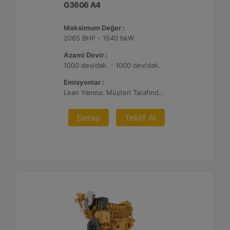
G3606 A4
Maksimum Değer :
2065 BHP - 1540 bkW
Azami Devir :
1000 dev/dak. - 1000 dev/dak.
Emisyonlar :
Lean Yanma: Müşteri Tarafından Sağlanan Atık Arıtma ile NSPS Saha Uyumluluğuna Sahiptir, 0,3 g ve 0,5 g/bhp-sa. NOx
Detay
Teklif Al