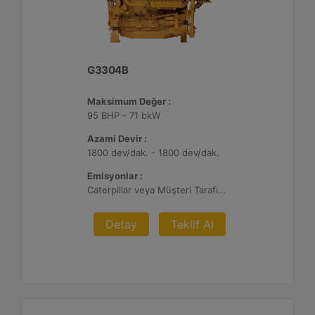
G3304B
Maksimum Değer :
95 BHP - 71 bkW
Azami Devir :
1800 dev/dak. - 1800 dev/dak.
Emisyonlar :
Caterpillar veya Müşteri Tarafından Sağlanan AFRC ve Müşteri Tarafından Sağlanan Atık Arıtma ile NSPS Saha Uyumluluğuna Sahiptir, 0,5 ve 1,0 g/bhp-sa. NOx
Detay
Teklif Al