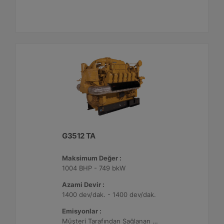
G3512 TA
Maksimum Değer :
1004 BHP - 749 bkW
Azami Devir :
1400 dev/dak. - 1400 dev/dak.
Emisyonlar :
Müşteri Tarafından Sağlanan Atık Arıtma ile NSPS Saha Uyumluluğuna Sahiptir, 0,5 g/bhp-sa. NOx