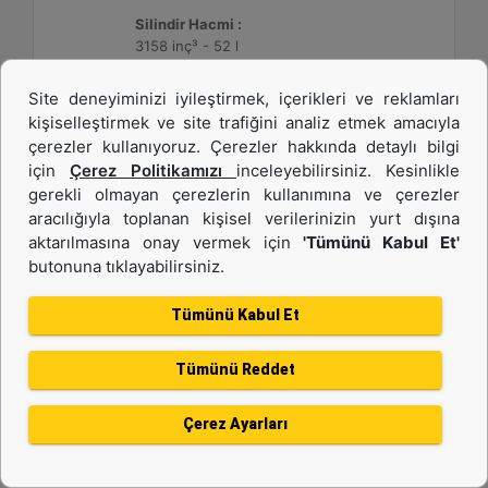
Silindir Hacmi :
3158 inç³ - 52 l
Site deneyiminizi iyileştirmek, içerikleri ve reklamları
Detay
Teklif Al
kişiselleştirmek ve site trafiğini analiz etmek amacıyla
çerezler kullanıyoruz. Çerezler hakkında detaylı bilgi
için
Çerez Politikamızı
inceleyebilirsiniz. Kesinlikle
gerekli olmayan çerezlerin kullanımına ve çerezler
aracılığıyla toplanan kişisel verilerinizin yurt dışına
aktarılmasına onay vermek için
'Tümünü Kabul Et'
butonuna tıklayabilirsiniz.
Tümünü Kabul Et
Tümünü Reddet
3512C HD
Çerez Ayarları
Maksimum Değer :
1475 BHP - 1100 bkW