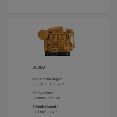
3508B
Maksimum Değer :
900 BHP - 671 bkW
Emisyonlar :
Sertifikalı değildir
Silindir Hacmi :
2111 inç³ - 34.5 l