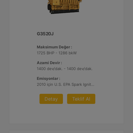
G3520J
Maksimum Değer :
1725 BHP - 1286 bkW
Azami Devir :
1400 dev/dak. - 1400 dev/dak.
Emisyonlar :
2010 için U.S. EPA Spark Ignited Stationary NSPS emisyonlar
Detay
Teklif Al