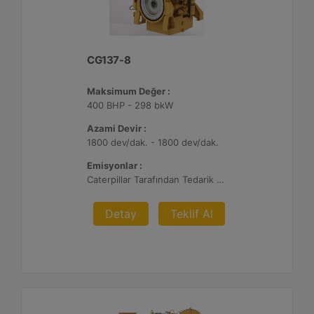
CG137-8
Maksimum Değer :
400 BHP - 298 bkW
Azami Devir :
1800 dev/dak. - 1800 dev/dak.
Emisyonlar :
Caterpillar Tarafından Tedarik Edilen veya Müşteri Tarafından Sağlanan Atık Arıtma ile NSPS Saha Uyumluluğuna Sahiptir, %0,5 O2 Ayar Noktası
Detay
Teklif Al