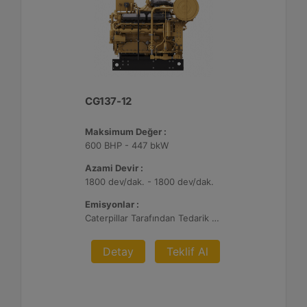
CG137-12
Maksimum Değer :
600 BHP - 447 bkW
Azami Devir :
1800 dev/dak. - 1800 dev/dak.
Emisyonlar :
Caterpillar Tarafından Tedarik Edilen AFRC ve Müşteri Tarafından Sağlanan Atık Arıtma ile NSPS Saha Uyumluluğuna Sahiptir, %0,5 O2 Ayar Noktası
Detay
Teklif Al