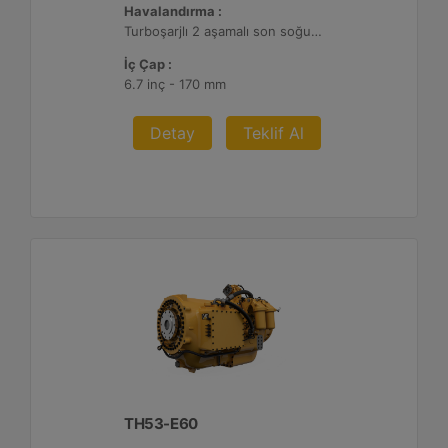
Havalandırma :
Turboşarjlı 2 aşamalı son soğutmalı
İç Çap :
6.7 inç - 170 mm
Detay
Teklif Al
TH53-E60