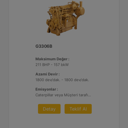
G3306B
Maksimum Değer :
211 BHP - 157 bkW
Azami Devir :
1800 dev/dak. - 1800 dev/dak.
Emisyonlar :
Caterpillar veya Müşteri tarafından sağlanan AFRC ve Atık Arıtma ile 0,1 g ve 0,5 g/bhp-sa. NOx
Detay
Teklif Al