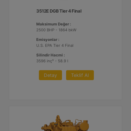
3512E DGB Tier 4 Final
Maksimum Değer :
2500 BHP - 1864 bkW
Emisyonlar :
U.S. EPA Tier 4 Final
Silindir Hacmi :
3596 inç³ - 58.9 l
Detay
Teklif Al