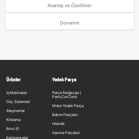
Avantaj ve Özellikler
Donanım
Ürünler
Yedek Parça
İş Makinaları
Parça Mağazası (
Parts.Cat.Com)
Güç Sistemleri
Motor Yedek Parça
Ataşmanlar
Bakım Parçaları
Kiralama
Hidrolik
İkinci El
Aşınma Parçaları
Kampanyalar