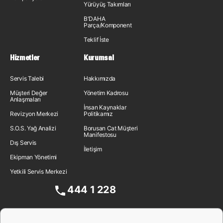
Yürüyüş Takımları
B'DAHA
Parça/Komponent
Teklif İste
Hizmetler
Kurumsal
Servis Talebi
Hakkımızda
Müşteri Değer
Yönetim Kadrosu
Anlaşmaları
İnsan Kaynakları
Revizyon Merkezi
Politikamız
S.O.S. Yağ Analizi
Borusan Cat Müşteri
Manifestosu
Dış Servis
İletişim
Ekipman Yönetimi
Yetkili Servis Merkezi
444 1 228