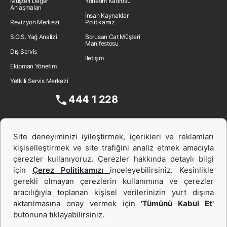
Müşteri Değer
Yönetim Kadrosu
Anlaşmaları
tambur yapısına sahiptir. Titreşim özelliği sayesinde toprak
İnsan Kaynakları
Revizyon Merkezi
Politikamız
partikülleri arasındaki boşlukları en aza indirir.
S.O.S. Yağ Analizi
Borusan Cat Müşteri
Avantajları:
Manifestosu
Dış Servis
Yoğun sıkıştırma sağlar.
İletişim
Büyük projelerde etkilidir.
Ekipman Yönetimi
Yetkili Servis Merkezi
2. Lastik Tekerlekli Silindir
444 1 228
Bu tür silindirler, asfalt sıkıştırma ve düzleştirme için tercih edilir.
Lastiklerin zemine eşit basınç uygulaması, asfalt yüzeyinin
homojen olmasını sağlar.
Site deneyiminizi iyileştirmek, içerikleri ve reklamları
3. Yama Asfalt Silindiri
kişiselleştirmek ve site trafiğini analiz etmek amacıyla
çerezler kullanıyoruz. Çerezler hakkında detaylı bilgi
Küçük ölçekli asfalt yama projelerinde kullanılır. Kompakt
için
Çerez Politikamızı
inceleyebilirsiniz. Kesinlikle
tasarımıyla dar alanlarda çalışabilir ve hızlı sonuç almayı sağlar.
gerekli olmayan çerezlerin kullanımına ve çerezler
4. Çöp Kompaktörleri (Katı Atık Silindirleri)
aracılığıyla toplanan kişisel verilerinizin yurt dışına
İş Makinası ve Güç Sistemleri
aktarılmasına onay vermek için
'Tümünü Kabul Et'
Katı atık depolama sahalarında çöp sıkıştırma işlemleri için
butonuna tıklayabilirsiniz.
İkinci el ve Kiralama
kullanılır. Bu makinalar, büyük hacimli atıkları daha az yer