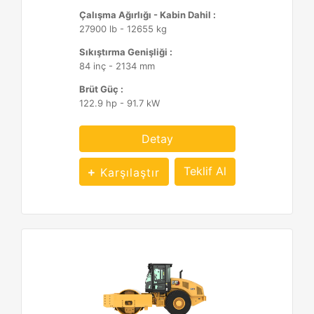
Çalışma Ağırlığı - Kabin Dahil :
27900 lb - 12655 kg
Sıkıştırma Genişliği :
84 inç - 2134 mm
Brüt Güç :
122.9 hp - 91.7 kW
Detay
Teklif Al
Karşılaştır