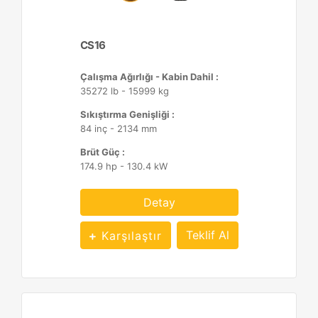
CS16
Çalışma Ağırlığı - Kabin Dahil :
35272 lb - 15999 kg
Sıkıştırma Genişliği :
84 inç - 2134 mm
Brüt Güç :
174.9 hp - 130.4 kW
Detay
Teklif Al
Karşılaştır