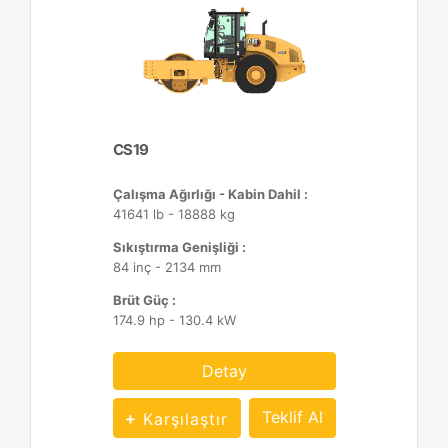
CS19
Çalışma Ağırlığı - Kabin Dahil :
41641 lb - 18888 kg
Sıkıştırma Genişliği :
84 inç - 2134 mm
Brüt Güç :
174.9 hp - 130.4 kW
Detay
Teklif Al
Karşılaştır