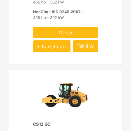
405 hp - 302 kW
Net Güç - ISO 9249:2007 :
405 hp - 302 kW
Detay
Teklif Al
Karşılaştır
CS13 GC