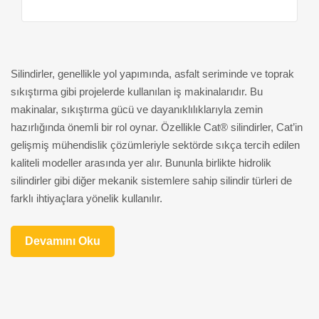
Silindirler, genellikle yol yapımında, asfalt seriminde ve toprak
sıkıştırma gibi projelerde kullanılan iş makinalarıdır. Bu
makinalar, sıkıştırma gücü ve dayanıklılıklarıyla zemin
hazırlığında önemli bir rol oynar. Özellikle Cat
®
silindirler, Cat’in
gelişmiş mühendislik çözümleriyle sektörde sıkça tercih edilen
kaliteli modeller arasında yer alır. Bununla birlikte hidrolik
silindirler gibi diğer mekanik sistemlere sahip silindir türleri de
farklı ihtiyaçlara yönelik kullanılır.
Silindir Nedir ve Nerelerde
Devamını Oku
Kullanılır?
Silindirler, bir yüzeyi sıkıştırmak veya düzleştirmek amacıyla
kullanılan iş makinalarıdır. Ana görevi, zemini sağlamlaştırmak
ve uygun yoğunluğa getirmektir. İnşaat,
yol yapımı
, altyapı