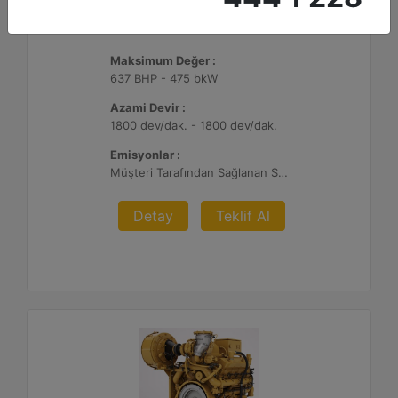
G3412C
Maksimum Değer :
637 BHP - 475 bkW
Azami Devir :
1800 dev/dak. - 1800 dev/dak.
Emisyonlar :
Müşteri Tarafından Sağlanan SCR Atık Arıtma ile NSPS Saha Uyumluluğuna Sahiptir
Detay
Teklif Al