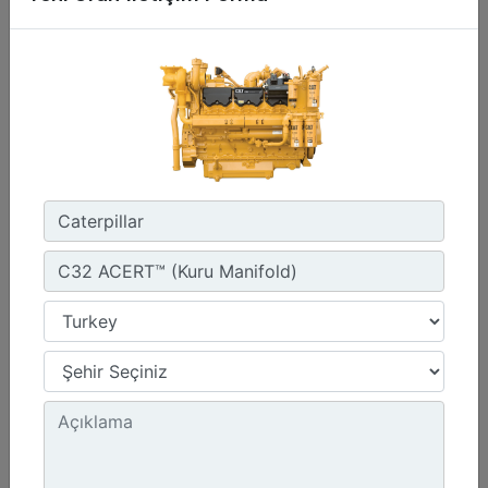
1800 dev/dak. - 1800 dev/dak.
Emisyonlar :
Müşteri Tarafından Sağlanan SCR Atık Arıtma ile NSPS Saha Uyumluluğuna Sahiptir
Detay
Teklif Al
G3412