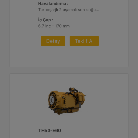
Havalandırma :
Turboşarjlı 2 aşamalı son soğutmalı
İç Çap :
6.7 inç - 170 mm
Detay
Teklif Al
TH53-E60