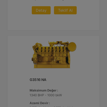
Detay
Teklif Al
G3516 NA
Maksimum Değer :
1340 BHP - 1000 bkW
Azami Devir :