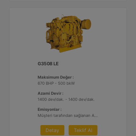
G3508 LE
Maksimum Değer :
670 BHP - 500 bkW
Azami Devir :
1400 dev/dak. - 1400 dev/dak.
Emisyonlar :
Müşteri tarafından sağlanan Atık Arıtma ile 2 g/bhp-sa. NOx
Detay
Teklif Al