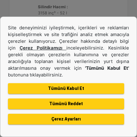
Silindir Hacmi :
3158 inç³ - 52 l
Site deneyiminizi iyileştirmek, içerikleri ve reklamları
Detay
Teklif Al
kişiselleştirmek ve site trafiğini analiz etmek amacıyla
çerezler kullanıyoruz. Çerezler hakkında detaylı bilgi
için
Çerez Politikamızı
inceleyebilirsiniz. Kesinlikle
gerekli olmayan çerezlerin kullanımına ve çerezler
aracılığıyla toplanan kişisel verilerinizin yurt dışına
aktarılmasına onay vermek için
'Tümünü Kabul Et'
butonuna tıklayabilirsiniz.
Tümünü Kabul Et
Tümünü Reddet
3512C HD
Çerez Ayarları
Maksimum Değer :
1475 BHP - 1100 bkW