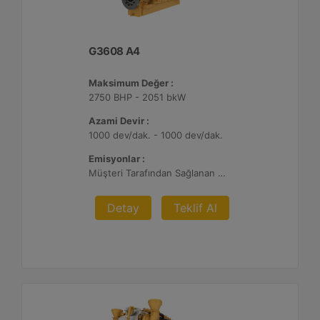
G3608 A4
Maksimum Değer :
2750 BHP - 2051 bkW
Azami Devir :
1000 dev/dak. - 1000 dev/dak.
Emisyonlar :
Müşteri Tarafından Sağlanan Atık Arıtma ile NSPS Saha Uyumluluğuna Sahiptir, 0,3 g ve 0,5 g/bhp-sa. NOx
Detay
Teklif Al