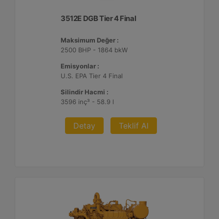
3512E DGB Tier 4 Final
Maksimum Değer :
2500 BHP - 1864 bkW
Emisyonlar :
U.S. EPA Tier 4 Final
Silindir Hacmi :
3596 inç³ - 58.9 l
Detay
Teklif Al