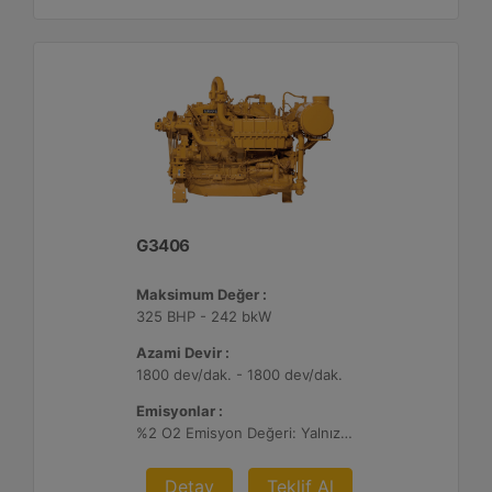
G3406
Maksimum Değer :
325 BHP - 242 bkW
Azami Devir :
1800 dev/dak. - 1800 dev/dak.
Emisyonlar :
%2 O2 Emisyon Değeri: Yalnızca İhracat
Detay
Teklif Al