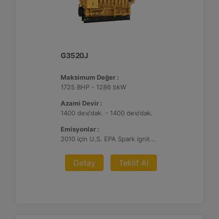
G3520J
Maksimum Değer :
1725 BHP - 1286 bkW
Azami Devir :
1400 dev/dak. - 1400 dev/dak.
Emisyonlar :
2010 için U.S. EPA Spark Ignited Stationary NSPS emisyonlar
Detay
Teklif Al