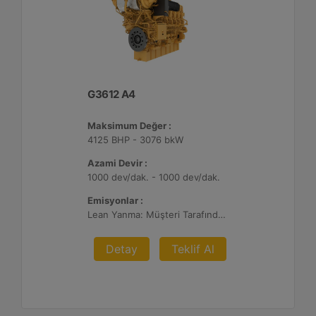
G3612 A4
Maksimum Değer :
4125 BHP - 3076 bkW
Azami Devir :
1000 dev/dak. - 1000 dev/dak.
Emisyonlar :
Lean Yanma: Müşteri Tarafından Sağlanan Atık Arıtma ile NSPS Saha Uyumluluğuna Sahiptir, 0,3 g ve 0,5 g/bhp-sa. NOx
Detay
Teklif Al