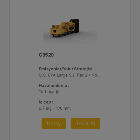
G3520
Emisyonlar/Yakıt Stratejisi :
U.S. EPA Large S.I. Tier 2 / Non-Road Mobile Sertifikalı
Havalandırma :
Turboşarjlı
İç çap :
6.7 inç - 170 mm
Detay
Teklif Al