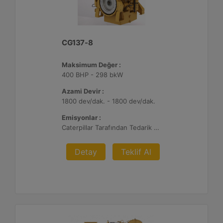
CG137-8
Maksimum Değer :
400 BHP - 298 bkW
Azami Devir :
1800 dev/dak. - 1800 dev/dak.
Emisyonlar :
Caterpillar Tarafından Tedarik Edilen veya Müşteri Tarafından Sağlanan Atık Arıtma ile NSPS Saha Uyumluluğuna Sahiptir, %0,5 O2 Ayar Noktası
Detay
Teklif Al