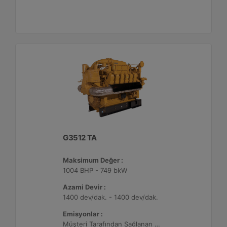
G3512 TA
Maksimum Değer :
1004 BHP - 749 bkW
Azami Devir :
1400 dev/dak. - 1400 dev/dak.
Emisyonlar :
Müşteri Tarafından Sağlanan Atık Arıtma ile NSPS Saha Uyumluluğuna Sahiptir, 0,5 g/bhp-sa. NOx