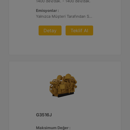
1400 dev/dak. - 1400 dev/dak.
Emisyonlar :
Yalnızca Müşteri Tarafından Sağlanan Atık Arıtma ile İhracat, %0,5 O2 Ayar Noktası
Detay
Teklif Al
G3516J
Maksimum Değer :