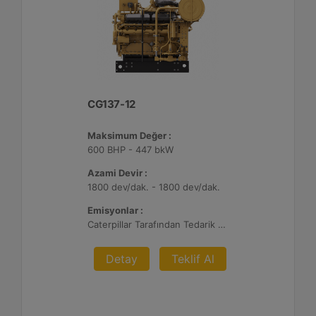
CG137-12
Maksimum Değer :
600 BHP - 447 bkW
Azami Devir :
1800 dev/dak. - 1800 dev/dak.
Emisyonlar :
Caterpillar Tarafından Tedarik Edilen AFRC ve Müşteri Tarafından Sağlanan Atık Arıtma ile NSPS Saha Uyumluluğuna Sahiptir, %0,5 O2 Ayar Noktası
Detay
Teklif Al