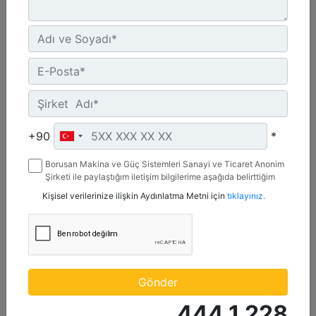
Maksimum Değer :
600 BHP - 447 bkW
Azami Devir :
1800 dev/dak. - 1800 dev/dak.
Emisyonlar :
%2 O2 Emisyon Değeri: Yalnızca İhracat
Detay
Teklif Al
+90
*
Borusan Makina ve Güç Sistemleri Sanayi ve Ticaret Anonim
Şirketi ile paylaştığım iletişim bilgilerime aşağıda belirttiğim
kanallardan kampanya, etkinlik ve özel fırsatlar ile ilgili
Kişisel verilerinize ilişkin Aydınlatma Metni için
tıklayınız.
mesaj gönderilmesine izin veriyorum.
Gönder
444 1 228