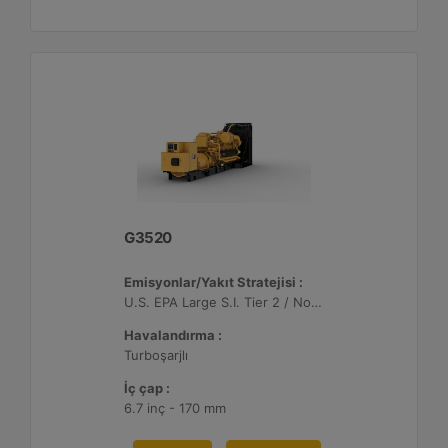
G3520
Emisyonlar/Yakıt Stratejisi :
U.S. EPA Large S.I. Tier 2 / Non-Road Mobile Sertifikalı
Havalandırma :
Turboşarjlı
İç çap :
6.7 inç - 170 mm