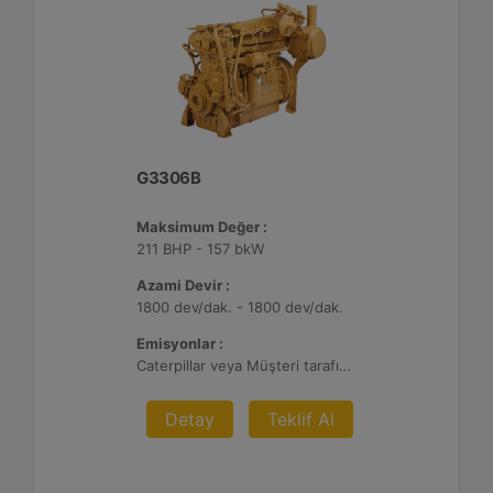
G3306B
Maksimum Değer :
211 BHP - 157 bkW
Azami Devir :
1800 dev/dak. - 1800 dev/dak.
Emisyonlar :
Caterpillar veya Müşteri tarafından sağlanan AFRC ve Atık Arıtma ile 0,1 g ve 0,5 g/bhp-sa. NOx
Detay
Teklif Al