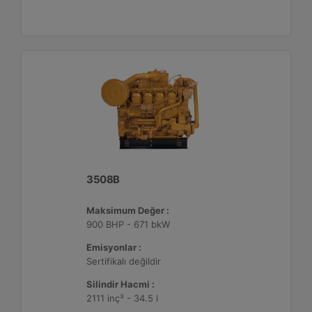
3508B
Maksimum Değer :
900 BHP - 671 bkW
Emisyonlar :
Sertifikalı değildir
Silindir Hacmi :
2111 inç³ - 34.5 l