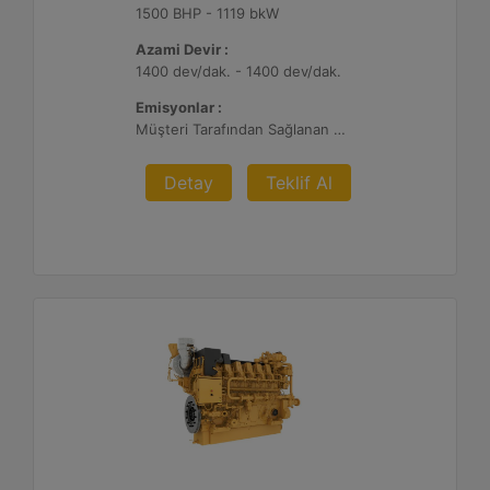
1500 BHP - 1119 bkW
Azami Devir :
1400 dev/dak. - 1400 dev/dak.
Emisyonlar :
Müşteri Tarafından Sağlanan Atık Arıtma ile NSPS Saha Uyumluluğuna Sahiptir, 0,3 g ve 0,5 g/bhp-sa. NOx
Detay
Teklif Al