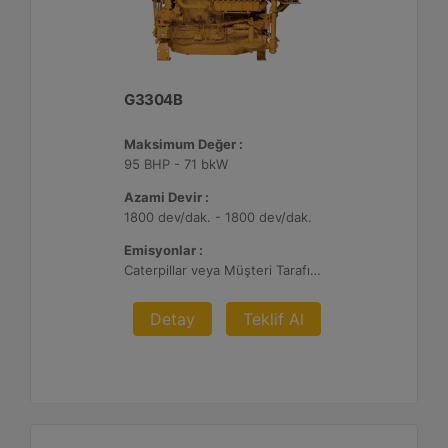
G3304B
Maksimum Değer :
95 BHP - 71 bkW
Azami Devir :
1800 dev/dak. - 1800 dev/dak.
Emisyonlar :
Caterpillar veya Müşteri Tarafından Sağlanan AFRC ve Müşteri Tarafından Sağlanan Atık Arıtma ile NSPS Saha Uyumluluğuna Sahiptir, 0,5 ve 1,0 g/bhp-sa. NOx
Detay
Teklif Al