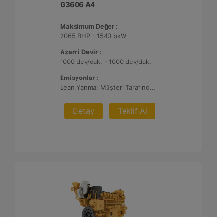
G3606 A4
Maksimum Değer :
2065 BHP - 1540 bkW
Azami Devir :
1000 dev/dak. - 1000 dev/dak.
Emisyonlar :
Lean Yanma: Müşteri Tarafından Sağlanan Atık Arıtma ile NSPS Saha Uyumluluğuna Sahiptir, 0,3 g ve 0,5 g/bhp-sa. NOx
Detay
Teklif Al