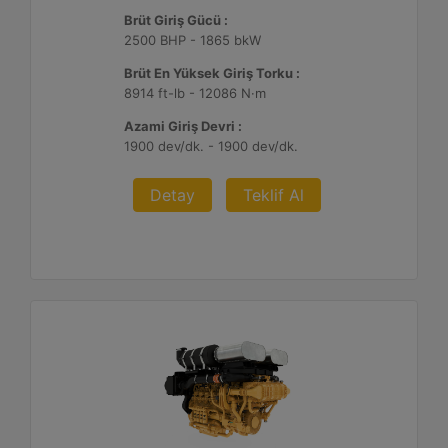
Brüt Giriş Gücü :
2500 BHP - 1865 bkW
Brüt En Yüksek Giriş Torku :
8914 ft-lb - 12086 N·m
Azami Giriş Devri :
1900 dev/dk. - 1900 dev/dk.
Detay
Teklif Al