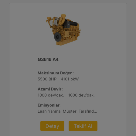
G3616 A4
Maksimum Değer :
5500 BHP - 4101 bkW
Azami Devir :
1000 dev/dak. - 1000 dev/dak.
Emisyonlar :
Lean Yanma: Müşteri Tarafından Sağlanan Atık Arıtma ile NSPS Saha Uyumluluğuna Sahiptir, 0,3 g ve 0,5 g/bhp-sa. NOx
Detay
Teklif Al