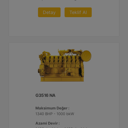
Detay
Teklif Al
G3516 NA
Maksimum Değer :
1340 BHP - 1000 bkW
Azami Devir :