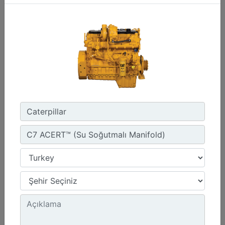
1800 dev/dak. - 1800 dev/dak.
Emisyonlar :
Müşteri Tarafından Sağlanan SCR Atık Arıtma ile NSPS Saha Uyumluluğuna Sahiptir
Detay
Teklif Al
G3412