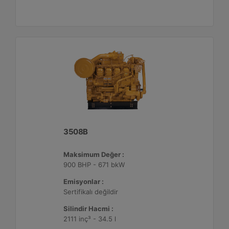
3508B
Maksimum Değer :
900 BHP - 671 bkW
Emisyonlar :
Sertifikalı değildir
Silindir Hacmi :
2111 inç³ - 34.5 l