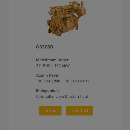
G3306B
Maksimum Değer :
211 BHP - 157 bkW
Azami Devir :
1800 dev/dak. - 1800 dev/dak.
Emisyonlar :
Caterpillar veya Müşteri tarafından sağlanan AFRC ve Atık Arıtma ile 0,1 g ve 0,5 g/bhp-sa. NOx
Detay
Teklif Al