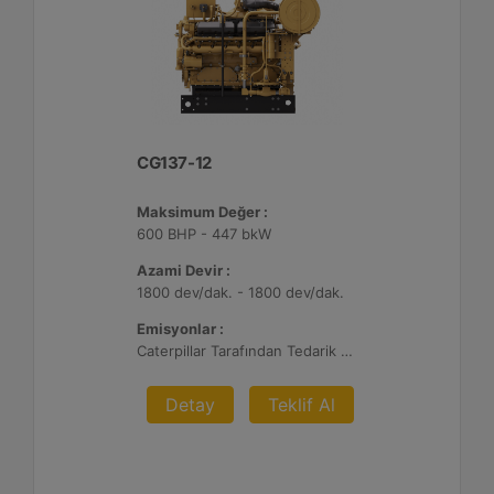
CG137-12
Maksimum Değer :
600 BHP - 447 bkW
Azami Devir :
1800 dev/dak. - 1800 dev/dak.
Emisyonlar :
Caterpillar Tarafından Tedarik Edilen AFRC ve Müşteri Tarafından Sağlanan Atık Arıtma ile NSPS Saha Uyumluluğuna Sahiptir, %0,5 O2 Ayar Noktası
Detay
Teklif Al