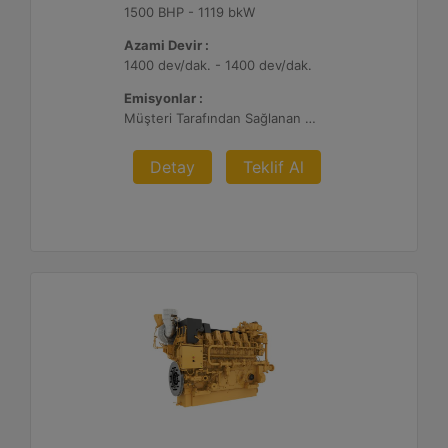
1500 BHP - 1119 bkW
Azami Devir :
1400 dev/dak. - 1400 dev/dak.
Emisyonlar :
Müşteri Tarafından Sağlanan Atık Arıtma ile NSPS Saha Uyumluluğuna Sahiptir, 0,3 g ve 0,5 g/bhp-sa. NOx
Detay
Teklif Al