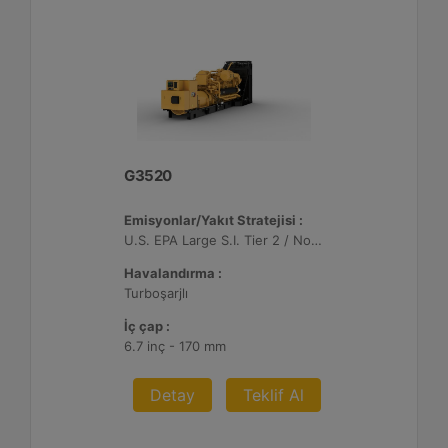
G3520
Emisyonlar/Yakıt Stratejisi :
U.S. EPA Large S.I. Tier 2 / Non-Road Mobile Sertifikalı
Havalandırma :
Turboşarjlı
İç çap :
6.7 inç - 170 mm
Detay
Teklif Al