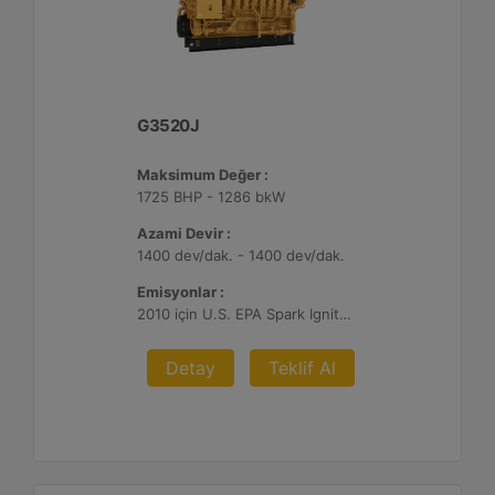
G3520J
Maksimum Değer :
1725 BHP - 1286 bkW
Azami Devir :
1400 dev/dak. - 1400 dev/dak.
Emisyonlar :
2010 için U.S. EPA Spark Ignited Stationary NSPS emisyonlar
Detay
Teklif Al