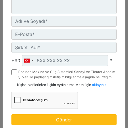
Maksimum Değer :
600 BHP - 447 bkW
Azami Devir :
1800 dev/dak. - 1800 dev/dak.
Emisyonlar :
%2 O2 Emisyon Değeri: Yalnızca İhracat
Detay
Teklif Al
+90
*
Borusan Makina ve Güç Sistemleri Sanayi ve Ticaret Anonim
Şirketi ile paylaştığım iletişim bilgilerime aşağıda belirttiğim
kanallardan kampanya, etkinlik ve özel fırsatlar ile ilgili
Kişisel verilerinize ilişkin Aydınlatma Metni için
tıklayınız.
mesaj gönderilmesine izin veriyorum.
Gönder