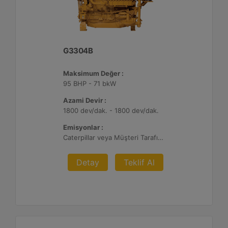
G3304B
Maksimum Değer :
95 BHP - 71 bkW
Azami Devir :
1800 dev/dak. - 1800 dev/dak.
Emisyonlar :
Caterpillar veya Müşteri Tarafından Sağlanan AFRC ve Müşteri Tarafından Sağlanan Atık Arıtma ile NSPS Saha Uyumluluğuna Sahiptir, 0,5 ve 1,0 g/bhp-sa. NOx
Detay
Teklif Al