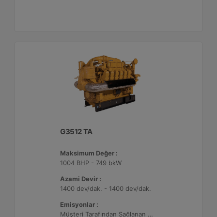
G3512 TA
Maksimum Değer :
1004 BHP - 749 bkW
Azami Devir :
1400 dev/dak. - 1400 dev/dak.
Emisyonlar :
Müşteri Tarafından Sağlanan Atık Arıtma ile NSPS Saha Uyumluluğuna Sahiptir, 0,5 g/bhp-sa. NOx