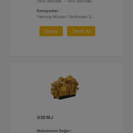
1400 dev/dak. - 1400 dev/dak.
Emisyonlar :
Yalnızca Müşteri Tarafından Sağlanan Atık Arıtma ile İhracat, %0,5 O2 Ayar Noktası
Detay
Teklif Al
G3516J
Maksimum Değer :