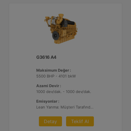
G3616 A4
Maksimum Değer :
5500 BHP - 4101 bkW
Azami Devir :
1000 dev/dak. - 1000 dev/dak.
Emisyonlar :
Lean Yanma: Müşteri Tarafından Sağlanan Atık Arıtma ile NSPS Saha Uyumluluğuna Sahiptir, 0,3 g ve 0,5 g/bhp-sa. NOx
Detay
Teklif Al