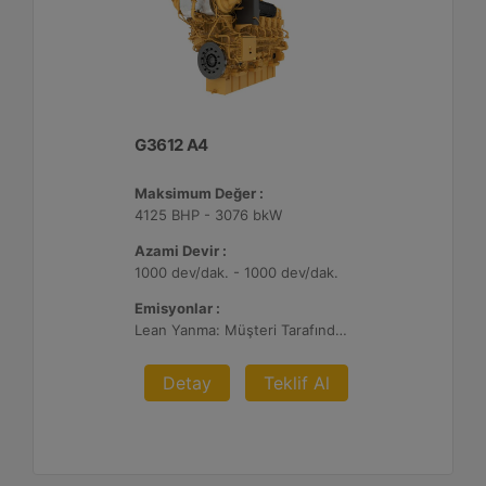
G3612 A4
Maksimum Değer :
4125 BHP - 3076 bkW
Azami Devir :
1000 dev/dak. - 1000 dev/dak.
Emisyonlar :
Lean Yanma: Müşteri Tarafından Sağlanan Atık Arıtma ile NSPS Saha Uyumluluğuna Sahiptir, 0,3 g ve 0,5 g/bhp-sa. NOx
Detay
Teklif Al