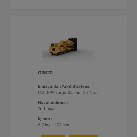
G3520
Emisyonlar/Yakıt Stratejisi :
U.S. EPA Large S.I. Tier 2 / Non-Road Mobile Sertifikalı
Havalandırma :
Turboşarjlı
İç çap :
6.7 inç - 170 mm