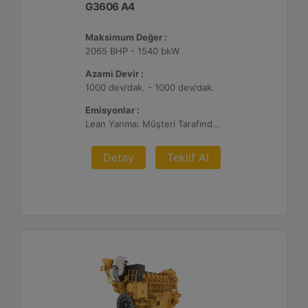
G3606 A4
Maksimum Değer :
2065 BHP - 1540 bkW
Azami Devir :
1000 dev/dak. - 1000 dev/dak.
Emisyonlar :
Lean Yanma: Müşteri Tarafından Sağlanan Atık Arıtma ile NSPS Saha Uyumluluğuna Sahiptir, 0,3 g ve 0,5 g/bhp-sa. NOx
Detay
Teklif Al