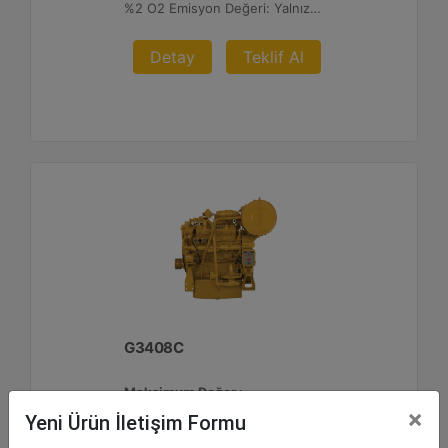
%2 O2 Emisyon Değeri: Yalnızca İhracat
Detay
Teklif Al
G3408C
Maksimum Değer :
425 BHP - 317 bkW
×
Yeni Ürün İletişim Formu
Azami Devir :