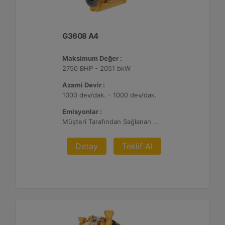
G3608 A4
Maksimum Değer :
2750 BHP - 2051 bkW
Azami Devir :
1000 dev/dak. - 1000 dev/dak.
Emisyonlar :
Müşteri Tarafından Sağlanan Atık Arıtma ile NSPS Saha Uyumluluğuna Sahiptir, 0,3 g ve 0,5 g/bhp-sa. NOx
Detay
Teklif Al