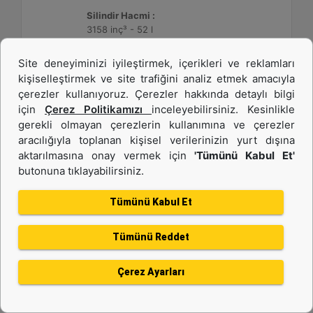
Silindir Hacmi :
3158 inç³ - 52 l
Site deneyiminizi iyileştirmek, içerikleri ve reklamları
Detay
Teklif Al
kişiselleştirmek ve site trafiğini analiz etmek amacıyla
çerezler kullanıyoruz. Çerezler hakkında detaylı bilgi
için
Çerez Politikamızı
inceleyebilirsiniz. Kesinlikle
gerekli olmayan çerezlerin kullanımına ve çerezler
aracılığıyla toplanan kişisel verilerinizin yurt dışına
aktarılmasına onay vermek için
'Tümünü Kabul Et'
butonuna tıklayabilirsiniz.
Tümünü Kabul Et
Tümünü Reddet
3512C HD
Çerez Ayarları
Maksimum Değer :
1475 BHP - 1100 bkW