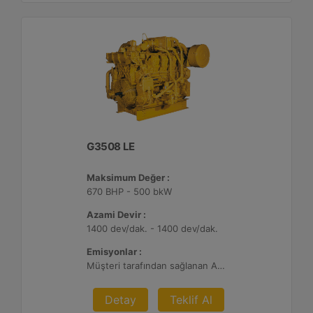
G3508 LE
Maksimum Değer :
670 BHP - 500 bkW
Azami Devir :
1400 dev/dak. - 1400 dev/dak.
Emisyonlar :
Müşteri tarafından sağlanan Atık Arıtma ile 2 g/bhp-sa. NOx
Detay
Teklif Al