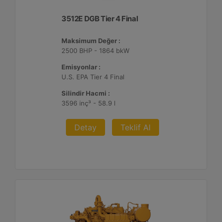
3512E DGB Tier 4 Final
Maksimum Değer :
2500 BHP - 1864 bkW
Emisyonlar :
U.S. EPA Tier 4 Final
Silindir Hacmi :
3596 inç³ - 58.9 l
Detay
Teklif Al