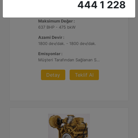
444 1 228
G3412C
Maksimum Değer :
637 BHP - 475 bkW
Azami Devir :
1800 dev/dak. - 1800 dev/dak.
Emisyonlar :
Müşteri Tarafından Sağlanan SCR Atık Arıtma ile NSPS Saha Uyumluluğuna Sahiptir
Detay
Teklif Al