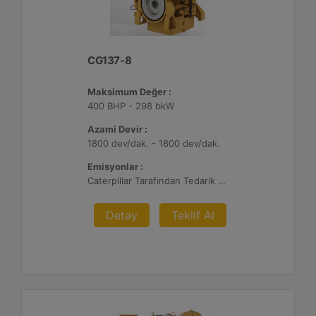
CG137-8
Maksimum Değer :
400 BHP - 298 bkW
Azami Devir :
1800 dev/dak. - 1800 dev/dak.
Emisyonlar :
Caterpillar Tarafından Tedarik Edilen veya Müşteri Tarafından Sağlanan Atık Arıtma ile NSPS Saha Uyumluluğuna Sahiptir, %0,5 O2 Ayar Noktası
Detay
Teklif Al