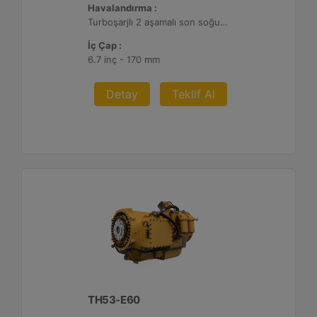
Havalandırma :
Turboşarjlı 2 aşamalı son soğutmalı
İç Çap :
6.7 inç - 170 mm
Detay
Teklif Al
TH53-E60