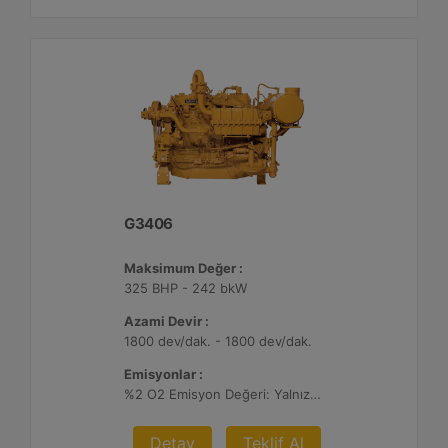
G3406
Maksimum Değer :
325 BHP - 242 bkW
Azami Devir :
1800 dev/dak. - 1800 dev/dak.
Emisyonlar :
%2 O2 Emisyon Değeri: Yalnızca İhracat
Detay
Teklif Al