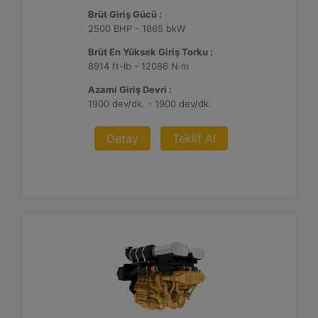
Brüt Giriş Gücü :
2500 BHP - 1865 bkW
Brüt En Yüksek Giriş Torku :
8914 ft-lb - 12086 N·m
Azami Giriş Devri :
1900 dev/dk. - 1900 dev/dk.
Detay
Teklif Al