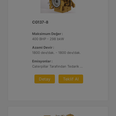
CG137-8
Maksimum Değer :
400 BHP - 298 bkW
Azami Devir :
1800 dev/dak. - 1800 dev/dak.
Emisyonlar :
Caterpillar Tarafından Tedarik Edilen veya Müşteri Tarafından Sağlanan Atık Arıtma ile NSPS Saha Uyumluluğuna Sahiptir, %0,5 O2 Ayar Noktası
Detay
Teklif Al