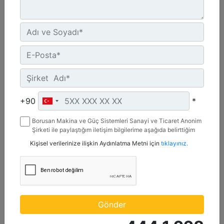
Maksimum Değer :
600 BHP - 447 bkW
Azami Devir :
1800 dev/dak. - 1800 dev/dak.
Emisyonlar :
%2 O2 Emisyon Değeri: Yalnızca İhracat
Detay
Teklif Al
+90
*
Borusan Makina ve Güç Sistemleri Sanayi ve Ticaret Anonim
Şirketi ile paylaştığım iletişim bilgilerime aşağıda belirttiğim
kanallardan kampanya, etkinlik ve özel fırsatlar ile ilgili
Kişisel verilerinize ilişkin Aydınlatma Metni için
tıklayınız.
mesaj gönderilmesine izin veriyorum.
Gönder