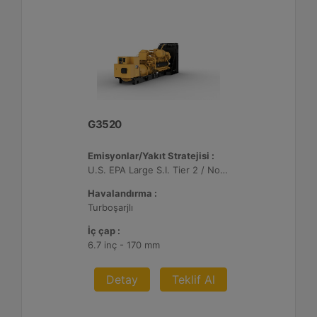
G3520
Emisyonlar/Yakıt Stratejisi :
U.S. EPA Large S.I. Tier 2 / Non-Road Mobile Sertifikalı
Havalandırma :
Turboşarjlı
İç çap :
6.7 inç - 170 mm
Detay
Teklif Al