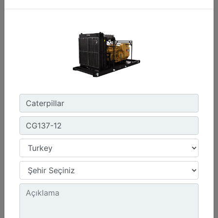
1800 dev/dak. - 1800 dev/dak.
Emisyonlar :
Müşteri Tarafından Sağlanan SCR Atık Arıtma ile NSPS Saha Uyumluluğuna Sahiptir
Detay
Teklif Al
G3412