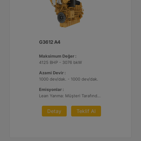
G3612 A4
Maksimum Değer :
4125 BHP - 3076 bkW
Azami Devir :
1000 dev/dak. - 1000 dev/dak.
Emisyonlar :
Lean Yanma: Müşteri Tarafından Sağlanan Atık Arıtma ile NSPS Saha Uyumluluğuna Sahiptir, 0,3 g ve 0,5 g/bhp-sa. NOx
Detay
Teklif Al