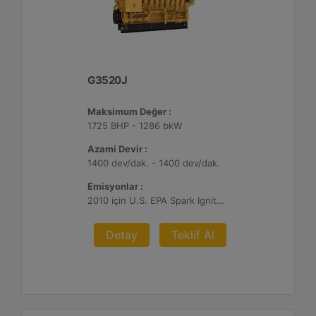
G3520J
Maksimum Değer :
1725 BHP - 1286 bkW
Azami Devir :
1400 dev/dak. - 1400 dev/dak.
Emisyonlar :
2010 için U.S. EPA Spark Ignited Stationary NSPS emisyonlar
Detay
Teklif Al