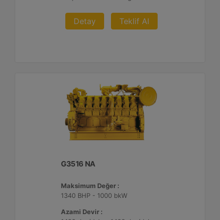
Detay
Teklif Al
G3516 NA
Maksimum Değer :
1340 BHP - 1000 bkW
Azami Devir :