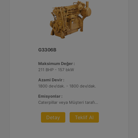
G3306B
Maksimum Değer :
211 BHP - 157 bkW
Azami Devir :
1800 dev/dak. - 1800 dev/dak.
Emisyonlar :
Caterpillar veya Müşteri tarafından sağlanan AFRC ve Atık Arıtma ile 0,1 g ve 0,5 g/bhp-sa. NOx
Detay
Teklif Al