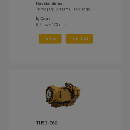
Havalandırma :
Turboşarjlı 2 aşamalı son soğutmalı
İç Çap :
6.7 inç - 170 mm
Detay
Teklif Al
TH53-E60