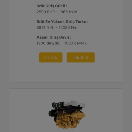
Brüt Giriş Gücü :
2500 BHP - 1865 bkW
Brüt En Yüksek Giriş Torku :
8914 ft-lb - 12086 N·m
Azami Giriş Devri :
1900 dev/dk. - 1900 dev/dk.
Detay
Teklif Al