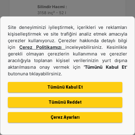
Silindir Hacmi :
3158 inç³ - 52 l
Site deneyiminizi iyileştirmek, içerikleri ve reklamları
Detay
Teklif Al
kişiselleştirmek ve site trafiğini analiz etmek amacıyla
çerezler kullanıyoruz. Çerezler hakkında detaylı bilgi
için
Çerez Politikamızı
inceleyebilirsiniz. Kesinlikle
gerekli olmayan çerezlerin kullanımına ve çerezler
aracılığıyla toplanan kişisel verilerinizin yurt dışına
aktarılmasına onay vermek için
'Tümünü Kabul Et'
butonuna tıklayabilirsiniz.
Tümünü Kabul Et
Tümünü Reddet
3512C HD
Çerez Ayarları
Maksimum Değer :
1475 BHP - 1100 bkW