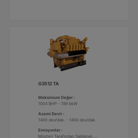
G3512 TA
Maksimum Değer :
1004 BHP - 749 bkW
Azami Devir :
1400 dev/dak. - 1400 dev/dak.
Emisyonlar :
Müşteri Tarafından Sağlanan Atık Arıtma ile NSPS Saha Uyumluluğuna Sahiptir, 0,5 g/bhp-sa. NOx