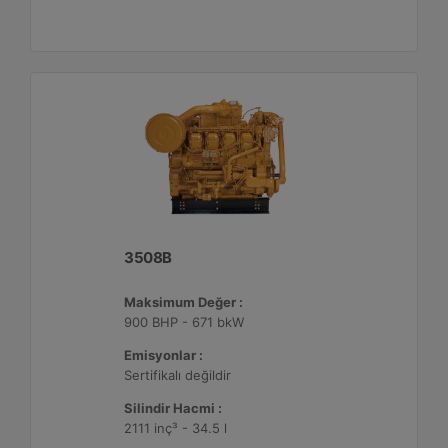
3508B
Maksimum Değer :
900 BHP - 671 bkW
Emisyonlar :
Sertifikalı değildir
Silindir Hacmi :
2111 inç³ - 34.5 l