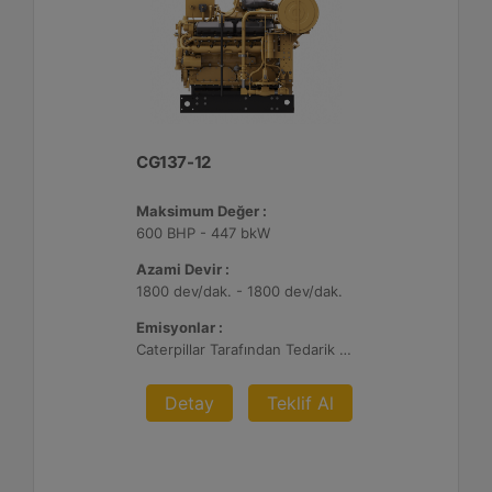
CG137-12
Maksimum Değer :
600 BHP - 447 bkW
Azami Devir :
1800 dev/dak. - 1800 dev/dak.
Emisyonlar :
Caterpillar Tarafından Tedarik Edilen AFRC ve Müşteri Tarafından Sağlanan Atık Arıtma ile NSPS Saha Uyumluluğuna Sahiptir, %0,5 O2 Ayar Noktası
Detay
Teklif Al