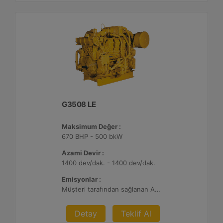
G3508 LE
Maksimum Değer :
670 BHP - 500 bkW
Azami Devir :
1400 dev/dak. - 1400 dev/dak.
Emisyonlar :
Müşteri tarafından sağlanan Atık Arıtma ile 2 g/bhp-sa. NOx
Detay
Teklif Al