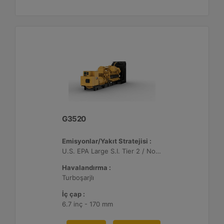
G3520
Emisyonlar/Yakıt Stratejisi :
U.S. EPA Large S.I. Tier 2 / Non-Road Mobile Sertifikalı
Havalandırma :
Turboşarjlı
İç çap :
6.7 inç - 170 mm