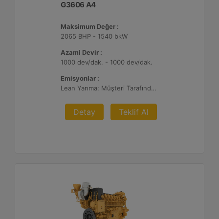
G3606 A4
Maksimum Değer :
2065 BHP - 1540 bkW
Azami Devir :
1000 dev/dak. - 1000 dev/dak.
Emisyonlar :
Lean Yanma: Müşteri Tarafından Sağlanan Atık Arıtma ile NSPS Saha Uyumluluğuna Sahiptir, 0,3 g ve 0,5 g/bhp-sa. NOx
Detay
Teklif Al