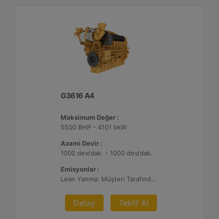
G3616 A4
Maksimum Değer :
5500 BHP - 4101 bkW
Azami Devir :
1000 dev/dak. - 1000 dev/dak.
Emisyonlar :
Lean Yanma: Müşteri Tarafından Sağlanan Atık Arıtma ile NSPS Saha Uyumluluğuna Sahiptir, 0,3 g ve 0,5 g/bhp-sa. NOx
Detay
Teklif Al