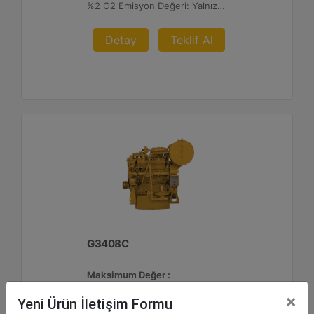
%2 O2 Emisyon Değeri: Yalnızca İhracat
Detay
Teklif Al
G3408C
Maksimum Değer :
425 BHP - 317 bkW
×
Yeni Ürün İletişim Formu
Azami Devir :