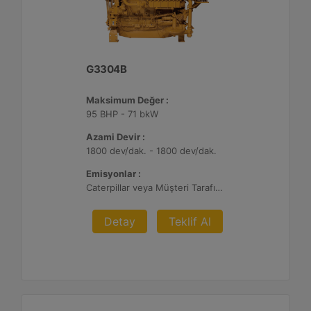
G3304B
Maksimum Değer :
95 BHP - 71 bkW
Azami Devir :
1800 dev/dak. - 1800 dev/dak.
Emisyonlar :
Caterpillar veya Müşteri Tarafından Sağlanan AFRC ve Müşteri Tarafından Sağlanan Atık Arıtma ile NSPS Saha Uyumluluğuna Sahiptir, 0,5 ve 1,0 g/bhp-sa. NOx
Detay
Teklif Al