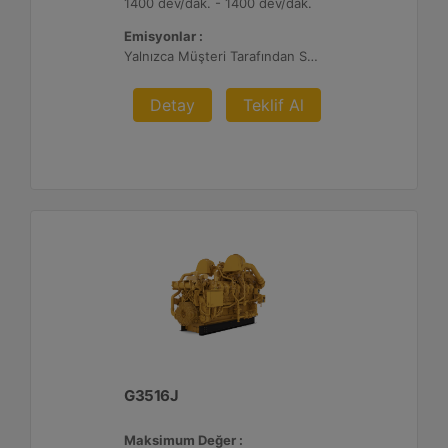
1400 dev/dak. - 1400 dev/dak.
Emisyonlar :
Yalnızca Müşteri Tarafından Sağlanan Atık Arıtma ile İhracat, %0,5 O2 Ayar Noktası
Detay
Teklif Al
G3516J
Maksimum Değer :