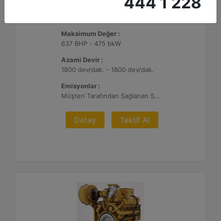
444 1 228
G3412C
Maksimum Değer :
637 BHP - 475 bkW
Azami Devir :
1800 dev/dak. - 1800 dev/dak.
Emisyonlar :
Müşteri Tarafından Sağlanan SCR Atık Arıtma ile NSPS Saha Uyumluluğuna Sahiptir
Detay
Teklif Al