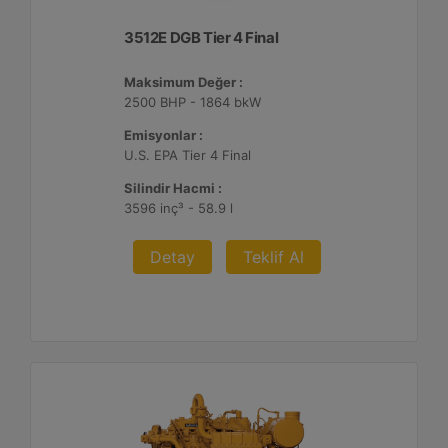
3512E DGB Tier 4 Final
Maksimum Değer :
2500 BHP - 1864 bkW
Emisyonlar :
U.S. EPA Tier 4 Final
Silindir Hacmi :
3596 inç³ - 58.9 l
Detay
Teklif Al