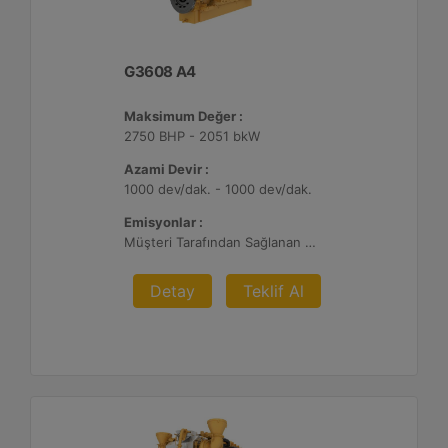
G3608 A4
Maksimum Değer :
2750 BHP - 2051 bkW
Azami Devir :
1000 dev/dak. - 1000 dev/dak.
Emisyonlar :
Müşteri Tarafından Sağlanan Atık Arıtma ile NSPS Saha Uyumluluğuna Sahiptir, 0,3 g ve 0,5 g/bhp-sa. NOx
Detay
Teklif Al