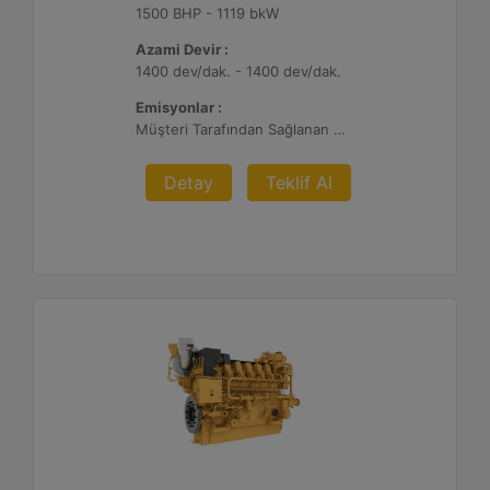
1500 BHP - 1119 bkW
Azami Devir :
1400 dev/dak. - 1400 dev/dak.
Emisyonlar :
Müşteri Tarafından Sağlanan Atık Arıtma ile NSPS Saha Uyumluluğuna Sahiptir, 0,3 g ve 0,5 g/bhp-sa. NOx
Detay
Teklif Al