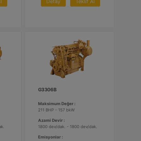
l
Detay
Teklif Al
G3306B
Maksimum Değer :
211 BHP - 157 bkW
Azami Devir :
ak.
1800 dev/dak. - 1800 dev/dak.
Emisyonlar :