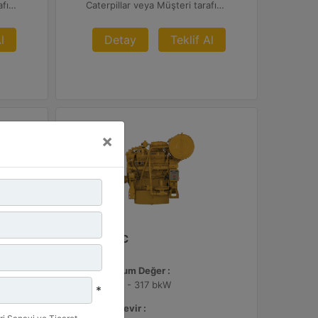
Caterpillar veya Müşteri Tarafından Sağlanan AFRC ve Müşteri Tarafından Sağlanan Atık Arıtma ile NSPS Saha Uyumluluğuna Sahiptir, 0,5 ve 1,0 g/bhp-sa. NOx
Caterpillar veya Müşteri tarafından sağlanan AFRC ve Atık Arıtma ile 0,1 g ve 0,5 g/bhp-sa. NOx
l
Detay
Teklif Al
×
G3408C
Maksimum Değer :
425 BHP - 317 bkW
*
Azami Devir :