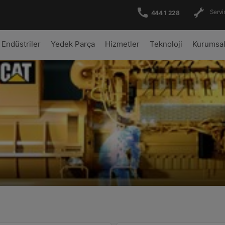
Servis
444 1 228
Endüstriler
Yedek Parça
Hizmetler
Teknoloji
Kurumsa