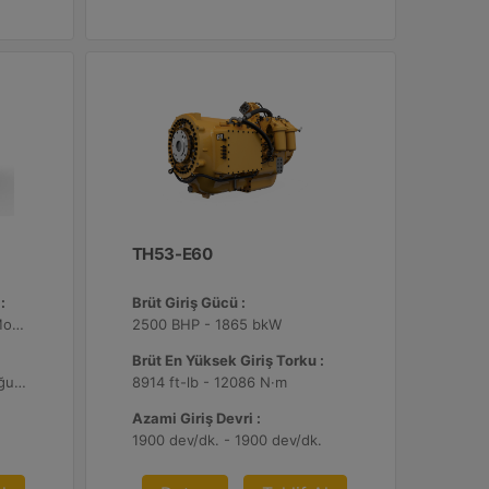
TH53-E60
:
Brüt Giriş Gücü :
U.S. EPA Tier 2 Non-Road Mobile
2500 BHP - 1865 bkW
Brüt En Yüksek Giriş Torku :
Turboşarjlı 2 aşamalı son soğutmalı
8914 ft-lb - 12086 N·m
Azami Giriş Devri :
1900 dev/dk. - 1900 dev/dk.