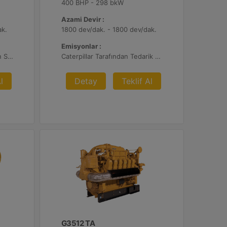
400 BHP - 298 bkW
Azami Devir :
ak.
1800 dev/dak. - 1800 dev/dak.
Emisyonlar :
Müşteri Tarafından Sağlanan SCR Atık Arıtma ile NSPS Saha Uyumluluğuna Sahiptir
Caterpillar Tarafından Tedarik Edilen veya Müşteri Tarafından Sağlanan Atık Arıtma ile NSPS Saha Uyumluluğuna Sahiptir, %0,5 O2 Ayar Noktası
l
Detay
Teklif Al
G3512 TA