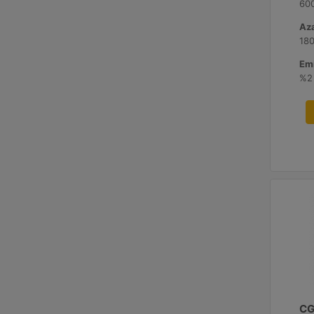
60
Aza
180
Emi
CG