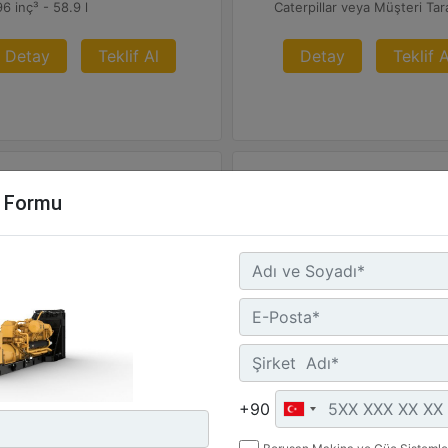
6 inç³ - 58.9 l
Detay
Teklif Al
Detay
Teklif A
m Formu
406
G3408
ksimum Değer :
Maksimum Değer :
5 BHP - 242 bkW
400 BHP - 298 bkW
+90
mi Devir :
Azami Devir :