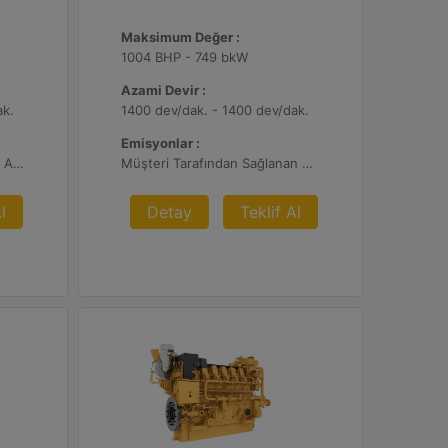
Maksimum Değer :
1004 BHP - 749 bkW
Azami Devir :
ak.
1400 dev/dak. - 1400 dev/dak.
Emisyonlar :
Müşteri tarafından sağlanan Atık Arıtma ile 2 g/bhp-sa. NOx
Müşteri Tarafından Sağlanan Atık Arıtma ile NSPS Saha Uyumluluğuna Sahiptir, 0,5 g/bhp-sa. NOx
l
Detay
Teklif Al