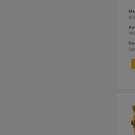
Ma
60
Aza
180
Emi