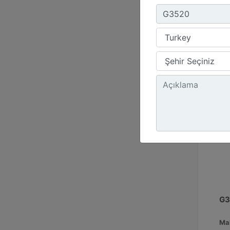
180
Emi
G3
Ma