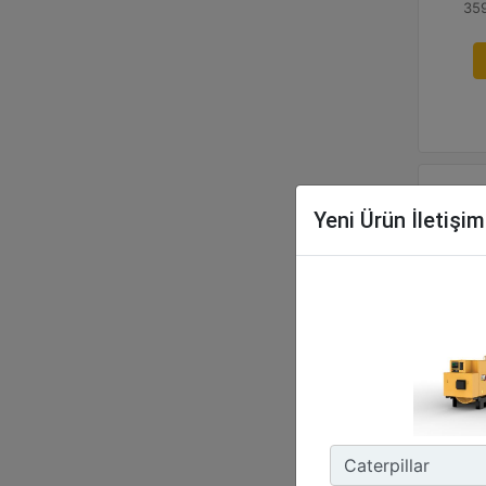
359
Yeni Ürün İletişi
G3
Ma
32
Aza