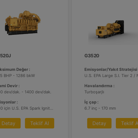
520J
G3520
ksimum Değer :
Emisyonlar/Yakıt Stratejisi 
25 BHP - 1286 bkW
mi Devir :
Havalandırma :
0 dev/dak. - 1400 dev/dak.
Turboşarjlı
syonlar :
İç çap :
2010 için U.S. EPA Spark Ignited Stationary NSPS emisyonlar
6.7 inç - 170 mm
Detay
Teklif Al
Detay
Teklif A