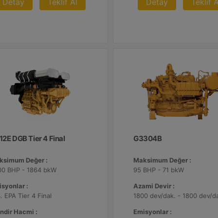
Detay
Teklif Al
Detay
Teklif A
12E DGB Tier 4 Final
G3304B
ksimum Değer :
Maksimum Değer :
00 BHP - 1864 bkW
95 BHP - 71 bkW
syonlar :
Azami Devir :
. EPA Tier 4 Final
1800 dev/dak. - 1800 dev/d
indir Hacmi :
Emisyonlar :