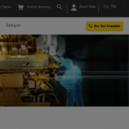
Dil:
TR
Boom Web
 Talebi
Online Alışveriş
l
İletişim
Biz Sizi Arayalım