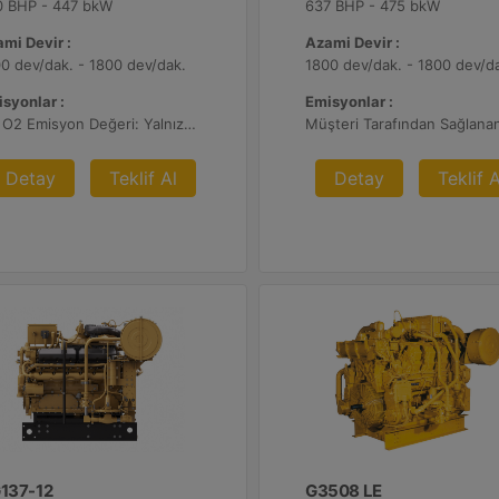
0 BHP - 447 bkW
637 BHP - 475 bkW
mi Devir :
Azami Devir :
0 dev/dak. - 1800 dev/dak.
1800 dev/dak. - 1800 dev/d
syonlar :
Emisyonlar :
%2 O2 Emisyon Değeri: Yalnızca İhracat
Detay
Teklif Al
Detay
Teklif A
137-12
G3508 LE