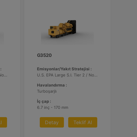
G3520
:
Emisyonlar/Yakıt Stratejisi :
U.S. EPA Large S.I. Tier 2 / Non-Road Mobile Sertifikalı
U.S. EPA Large S.I. Tier 2 / Non-Road Mobile Sertifikalı
Havalandırma :
Turboşarjlı
İç çap :
6.7 inç - 170 mm
l
Detay
Teklif Al