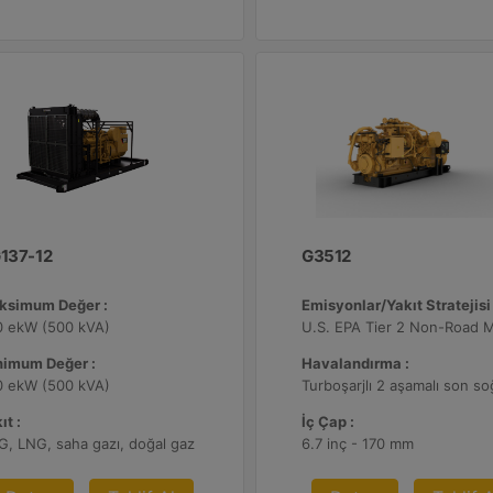
137-12
G3512
ksimum Değer :
Emisyonlar/Yakıt Stratejisi 
0 ekW (500 kVA)
nimum Değer :
Havalandırma :
0 ekW (500 kVA)
ıt :
İç Çap :
, LNG, saha gazı, doğal gaz
6.7 inç - 170 mm