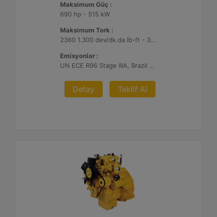
Maksimum Güç :
690 hp - 515 kW
Maksimum Tork :
2360 1.300 dev/dk.da lb-ft - 3200 1.300 dev/dk.da Nm
Emisyonlar :
UN ECE R96 Stage IIIA, Brazil Mar-1, Yönetmelik Bulunmayan Bölge
Detay
Teklif Al