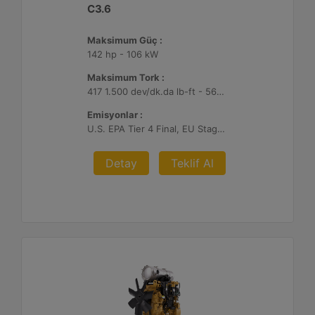
C3.6
Maksimum Güç :
142 hp - 106 kW
Maksimum Tork :
417 1.500 dev/dk.da lb-ft - 566 1.500 dev/dk.da Nm
Emisyonlar :
U.S. EPA Tier 4 Final, EU Stage V, Japan 2014
Detay
Teklif Al