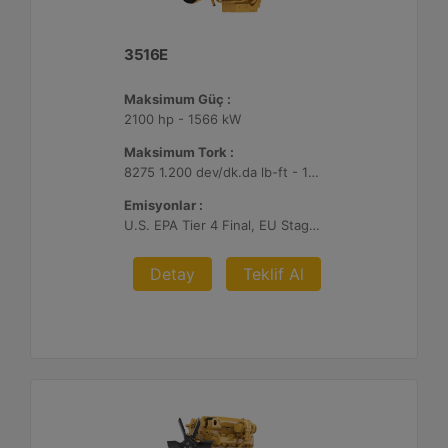
3516E
Maksimum Güç :
2100 hp - 1566 kW
Maksimum Tork :
8275 1.200 dev/dk.da lb-ft - 11220 1.200 dev/dk.da Nm
Emisyonlar :
U.S. EPA Tier 4 Final, EU Stage V
Detay
Teklif Al