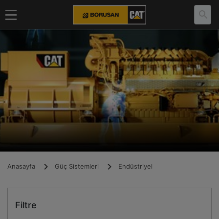
Anasayfa
Güç Sistemleri
Endüstriyel
Filtre