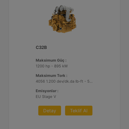
C32B
Maksimum Güç :
1200 hp - 895 kW
Maksimum Tork :
4056 1.200 dev/dk.da lb-ft - 5499 1.200 dev/dk.da Nm
Emisyonlar :
EU Stage V
Detay
Teklif Al