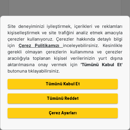
Site deneyiminizi iyileştirmek, içerikleri ve reklamları
kişiselleştirmek ve site trafiğini analiz etmek amacıyla
çerezler kullanıyoruz. Çerezler hakkında detaylı bilgi
için
Çerez Politikamızı
inceleyebilirsiniz. Kesinlikle
gerekli olmayan çerezlerin kullanımına ve çerezler
aracılığıyla toplanan kişisel verilerinizin yurt dışına
aktarılmasına onay vermek için
'Tümünü Kabul Et'
butonuna tıklayabilirsiniz.
C13B
Tümünü Kabul Et
Maksimum Güç :
577 hp - 430 kW
Tümünü Reddet
Maksimum Tork :
1943 1.400 dev/dk.da lb-ft - 2634 1.400 dev/dk.da Nm
Çerez Ayarları
Emisyonlar :
EU Stage V, U.S. EPA Tier 4 Final, Korea Stage V, Japan 2014, China NRIV