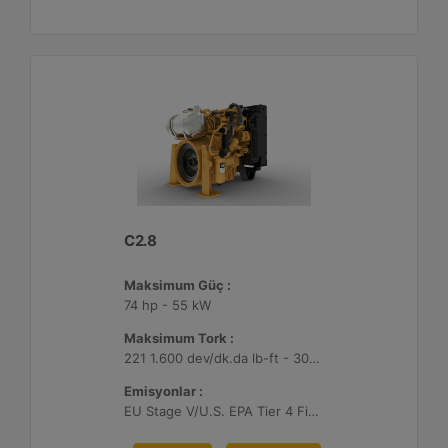
C2.8
Maksimum Güç :
74 hp - 55 kW
Maksimum Tork :
221 1.600 dev/dk.da lb-ft - 300 1.600 dev/dk.da Nm
Emisyonlar :
EU Stage V/U.S. EPA Tier 4 Final/ Japan 2014 (Tier 4 Final)