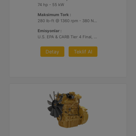
74 hp - 55 kW
Maksimum Tork :
280 lb-ft @ 1360 rpm - 380 Nm @ 1360 rpm
Emisyonlar :
U.S. EPA & CARB Tier 4 Final, EU Stage V
Detay
Teklif Al