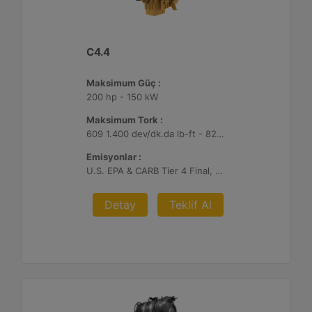
C4.4
Maksimum Güç :
200 hp - 150 kW
Maksimum Tork :
609 1.400 dev/dk.da lb-ft - 825 1.400 dev/dk.da Nm
Emisyonlar :
U.S. EPA & CARB Tier 4 Final, EU Stage V
Detay
Teklif Al