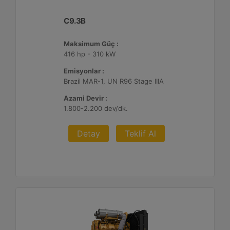
C9.3B
Maksimum Güç :
416 hp - 310 kW
Emisyonlar :
Brazil MAR-1, UN R96 Stage IIIA
Azami Devir :
1.800-2.200 dev/dk.
Detay
Teklif Al