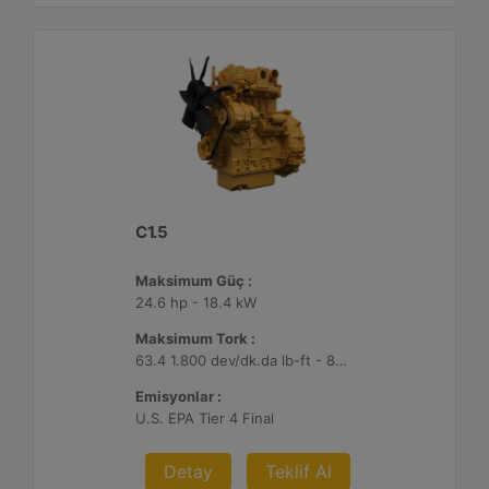
C1.5
Maksimum Güç :
24.6 hp - 18.4 kW
Maksimum Tork :
63.4 1.800 dev/dk.da lb-ft - 86 1.800 dev/dk.da Nm
Emisyonlar :
U.S. EPA Tier 4 Final
Detay
Teklif Al