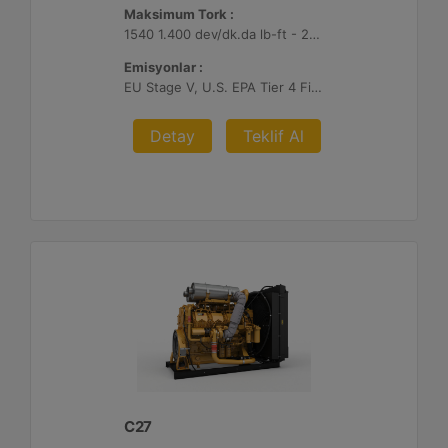
Maksimum Tork :
1540 1.400 dev/dk.da lb-ft - 2088 1.400 dev/dk.da Nm
Emisyonlar :
EU Stage V, U.S. EPA Tier 4 Final, Korea Stage V, Japan 2014 (Tier 4 Final) ve China Nonroad IV
Detay
Teklif Al
C27