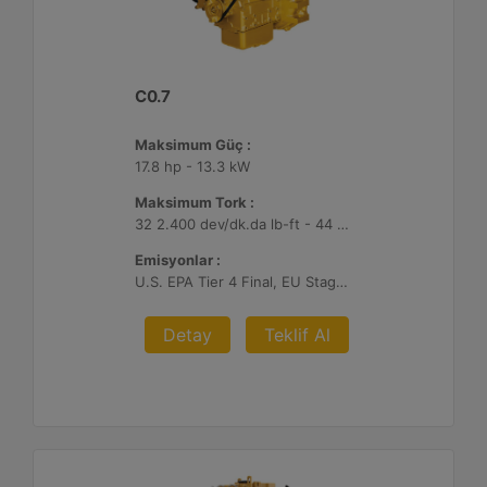
C0.7
Maksimum Güç :
17.8 hp - 13.3 kW
Maksimum Tork :
32 2.400 dev/dk.da lb-ft - 44 2.400 dev/dk.da Nm
Emisyonlar :
U.S. EPA Tier 4 Final, EU Stage V
Detay
Teklif Al