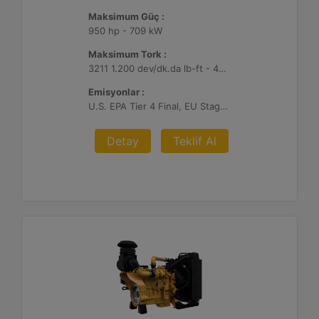
Maksimum Güç :
950 hp - 709 kW
Maksimum Tork :
3211 1.200 dev/dk.da lb-ft - 4354 1.200 dev/dk.da Nm
Emisyonlar :
U.S. EPA Tier 4 Final, EU Stage V
Detay
Teklif Al