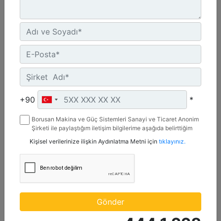
UN ECE R96 Stage IIIA, Brazil Mar-1, Yönetmelik Bulunmayan Bölge
Detay
Teklif Al
+90
*
Borusan Makina ve Güç Sistemleri Sanayi ve Ticaret Anonim
Şirketi ile paylaştığım iletişim bilgilerime aşağıda belirttiğim
kanallardan kampanya, etkinlik ve özel fırsatlar ile ilgili
Kişisel verilerinize ilişkin Aydınlatma Metni için
tıklayınız.
mesaj gönderilmesine izin veriyorum.
C13D
Maksimum Güç :
Gönder
690 hp - 515 kW