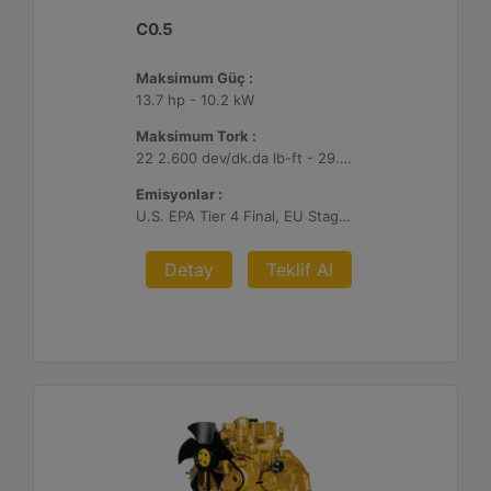
C0.5
Maksimum Güç :
13.7 hp - 10.2 kW
Maksimum Tork :
22 2.600 dev/dk.da lb-ft - 29.7 2.600 dev/dk.da Nm
Emisyonlar :
U.S. EPA Tier 4 Final, EU Stage V
Detay
Teklif Al