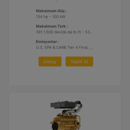
Maksimum Güç :
134 hp - 100 kW
Maksimum Tork :
391 1.500 dev/dk.da lb-ft - 530 1.500 dev/dk.da Nm
Emisyonlar :
U.S. EPA & CARB Tier 4 Final, EU Stage V
Detay
Teklif Al