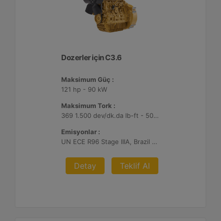
Dozerler için C3.6
Maksimum Güç :
121 hp - 90 kW
Maksimum Tork :
369 1.500 dev/dk.da lb-ft - 500 1.500 dev/dk.da Nm
Emisyonlar :
UN ECE R96 Stage IIIA, Brazil MAR-1
Detay
Teklif Al