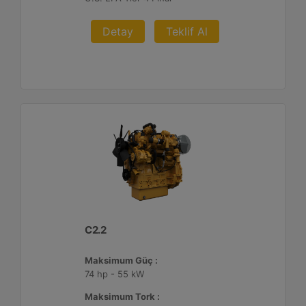
Detay
Teklif Al
C2.2
Maksimum Güç :
74 hp - 55 kW
Maksimum Tork :