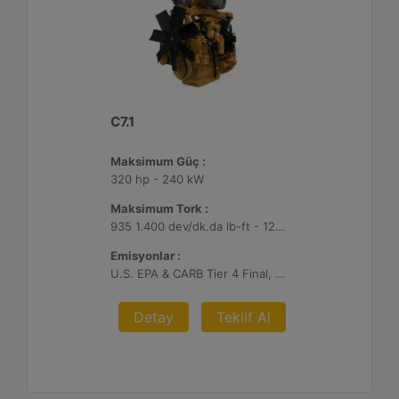
C7.1
Maksimum Güç :
320 hp - 240 kW
Maksimum Tork :
935 1.400 dev/dk.da lb-ft - 1268 1.400 dev/dk.da Nm
Emisyonlar :
U.S. EPA & CARB Tier 4 Final, EU Stage V
Detay
Teklif Al