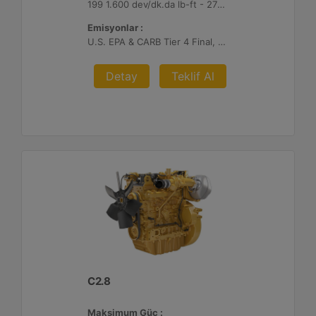
199 1.600 dev/dk.da lb-ft - 270 1.600 dev/dk.da Nm
Emisyonlar :
U.S. EPA & CARB Tier 4 Final, EU Stage V
Detay
Teklif Al
C2.8
Maksimum Güç :