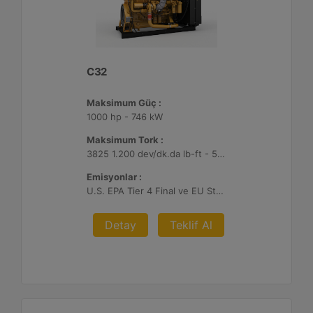
C32
Maksimum Güç :
1000 hp - 746 kW
Maksimum Tork :
3825 1.200 dev/dk.da lb-ft - 5186 1.200 dev/dk.da Nm
Emisyonlar :
U.S. EPA Tier 4 Final ve EU Stage V
Detay
Teklif Al