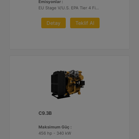
Emisyonlar :
EU Stage V/U.S. EPA Tier 4 Final/ Japan 2014 (Tier 4 Final)
Detay
Teklif Al
C9.3B
Maksimum Güç :
456 hp - 340 kW