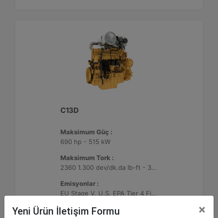
C13D
Maksimum Güç :
690 hp - 515 kW
Maksimum Tork :
2360 1.300 dev/dk.da lb-ft - 3200 1.300 dev/dk.da Nm
Emisyonlar :
EU Stage V, U.S. EPA Tier 4 Final, Korea Stage V, Japan 2014, China NRIV
×
Yeni Ürün İletişim Formu
Detay
Teklif Al