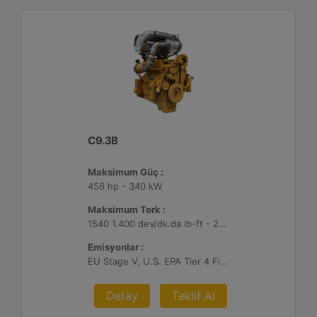
C9.3B
Maksimum Güç :
456 hp - 340 kW
Maksimum Tork :
1540 1.400 dev/dk.da lb-ft - 2088 1.400 dev/dk.da Nm
Emisyonlar :
EU Stage V, U.S. EPA Tier 4 Final, Korea Stage V, Japan 2014, China NRIV
Detay
Teklif Al