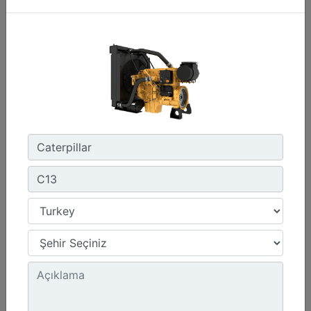
C13D
Maksimum Güç :
690 hp - 515 kW
Maksimum Tork :
2360 1.300 dev/dk.da lb-ft - 3200 1.300 dev/dk.da Nm
Emisyonlar :