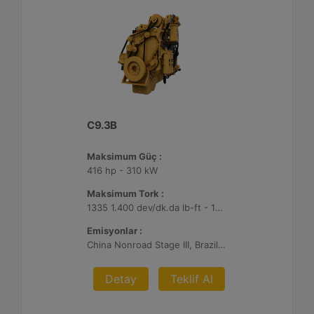
C9.3B
Maksimum Güç :
416 hp - 310 kW
Maksimum Tork :
1335 1.400 dev/dk.da lb-ft - 1810 1.400 dev/dk.da Nm
Emisyonlar :
China Nonroad Stage III, Brazil MAR-1, UN ECE R96 Stage IIIA
Detay
Teklif Al