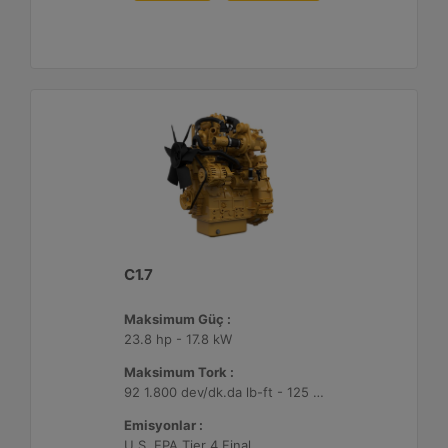
C1.7
Maksimum Güç :
23.8 hp - 17.8 kW
Maksimum Tork :
92 1.800 dev/dk.da lb-ft - 125 1.800 dev/dk.da Nm
Emisyonlar :
U.S. EPA Tier 4 Final