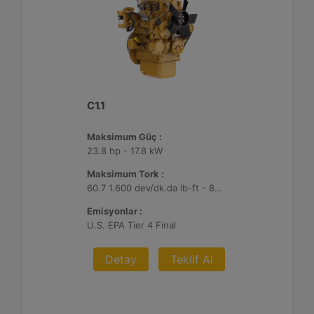
C1.1
Maksimum Güç :
23.8 hp - 17.8 kW
Maksimum Tork :
60.7 1.600 dev/dk.da lb-ft - 82.3 1.600 dev/dk.da Nm
Emisyonlar :
U.S. EPA Tier 4 Final
Detay
Teklif Al