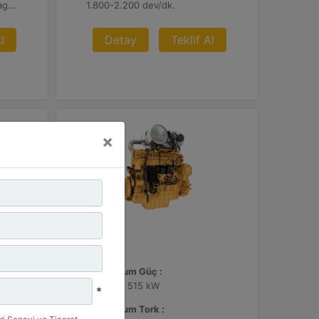
U.S. EPA Tier 4 Final, EU Stage V
1.800-2.200 dev/dk.
l
Detay
Teklif Al
×
C13D
Maksimum Güç :
690 hp - 515 kW
*
Maksimum Tork :