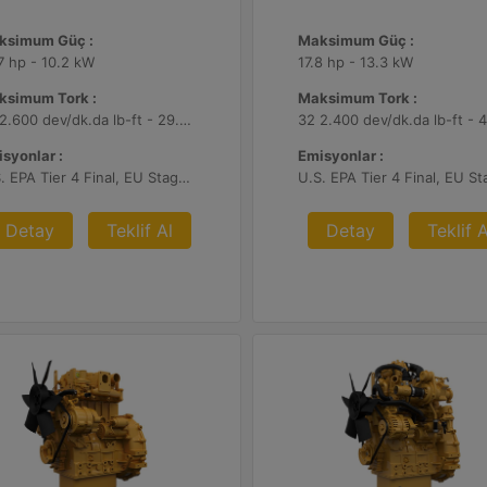
ksimum Güç :
Maksimum Güç :
7 hp - 10.2 kW
17.8 hp - 13.3 kW
ksimum Tork :
Maksimum Tork :
22 2.600 dev/dk.da lb-ft - 29.7 2.600 dev/dk.da Nm
syonlar :
Emisyonlar :
U.S. EPA Tier 4 Final, EU Stage V
Detay
Teklif Al
Detay
Teklif A