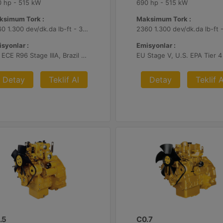
 hp - 515 kW
690 hp - 515 kW
ksimum Tork :
Maksimum Tork :
2360 1.300 dev/dk.da lb-ft - 3200 1.300 dev/dk.da Nm
syonlar :
Emisyonlar :
UN ECE R96 Stage IIIA, Brazil Mar-1, Yönetmelik Bulunmayan Bölge
Detay
Teklif Al
Detay
Teklif A
.5
C0.7