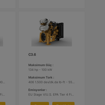
C3.6
Maksimum Güç :
134 hp - 100 kW
Maksimum Tork :
221 1.600 dev/dk.da lb-ft - 300 1.600 dev/dk.da Nm
406 1.500 dev/dk.da lb-ft - 550 1.500 dev/dk.da Nm
Emisyonlar :
EU Stage V/U.S. EPA Tier 4 Final/ Japan 2014 (Tier 4 Final)
EU Stage V/U.S. EPA Tier 4 Final/ Japan 2014 (Tier 4 Final)