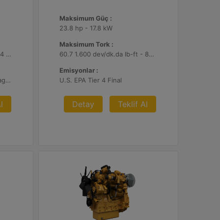
Maksimum Güç :
23.8 hp - 17.8 kW
Maksimum Tork :
32 2.400 dev/dk.da lb-ft - 44 2.400 dev/dk.da Nm
60.7 1.600 dev/dk.da lb-ft - 82.3 1.600 dev/dk.da Nm
Emisyonlar :
U.S. EPA Tier 4 Final, EU Stage V
U.S. EPA Tier 4 Final
l
Detay
Teklif Al