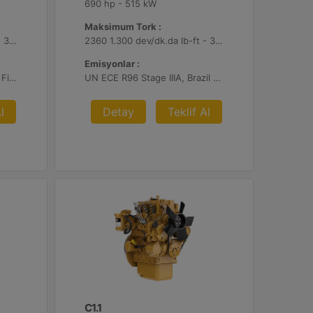
690 hp - 515 kW
Maksimum Tork :
2360 1.300 dev/dk.da lb-ft - 3200 1.300 dev/dk.da Nm
2360 1.300 dev/dk.da lb-ft - 3200 1.300 dev/dk.da Nm
Emisyonlar :
EU Stage V, U.S. EPA Tier 4 Final, Korea Stage V, Japan 2014, China NRIV
UN ECE R96 Stage IIIA, Brazil Mar-1, Yönetmelik Bulunmayan Bölge
l
Detay
Teklif Al
C1.1