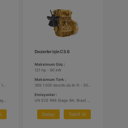
Dozerler için C3.6
Maksimum Güç :
121 hp - 90 kW
Maksimum Tork :
8275 1.200 dev/dk.da lb-ft - 11220 1.200 dev/dk.da Nm
369 1.500 dev/dk.da lb-ft - 500 1.500 dev/dk.da Nm
Emisyonlar :
U.S. EPA Tier 4 Final, EU Stage V
UN ECE R96 Stage IIIA, Brazil MAR-1
l
Detay
Teklif Al