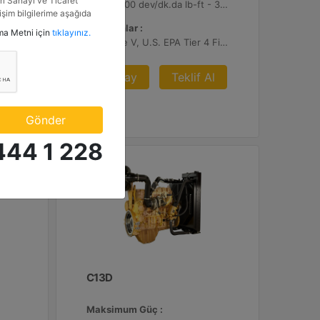
i Sanayi ve Ticaret
4056 1.200 dev/dk.da lb-ft - 5499 1.200 dev/dk.da Nm
2360 1.300 dev/dk.da lb-ft - 3200 1.300 dev/dk.da Nm
tişim bilgilerime aşağıda
etkinlik ve özel fırsatlar
Emisyonlar :
tma Metni için
tıklayınız.
n veriyorum.
EU Stage V, U.S. EPA Tier 4 Final, Korea Stage V, Japan 2014, China NRIV
l
Detay
Teklif Al
Gönder
444 1 228
C13D
Maksimum Güç :