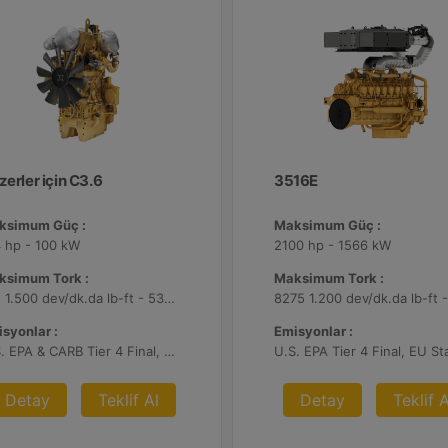
erler için C3.6
3516E
ksimum Güç :
Maksimum Güç :
 hp - 100 kW
2100 hp - 1566 kW
ksimum Tork :
Maksimum Tork :
391 1.500 dev/dk.da lb-ft - 530 1.500 dev/dk.da Nm
syonlar :
Emisyonlar :
U.S. EPA & CARB Tier 4 Final, EU Stage V
Detay
Teklif Al
Detay
Teklif A