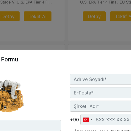
EU Stage V, U.S. EPA Tier 4 Final, Korea Stage V, Japan 2014 (Tier 4 Final) ve China Nonroad IV
Detay
Teklif Al
Detay
Teklif A
m Formu
2
C32B
ksimum Güç :
Maksimum Güç :
0 hp - 746 kW
1200 hp - 895 kW
+90
ksimum Tork :
Maksimum Tork :