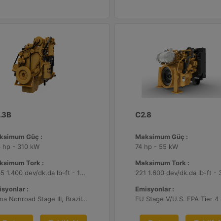
.3B
C2.8
ksimum Güç :
Maksimum Güç :
 hp - 310 kW
74 hp - 55 kW
ksimum Tork :
Maksimum Tork :
1335 1.400 dev/dk.da lb-ft - 1810 1.400 dev/dk.da Nm
syonlar :
Emisyonlar :
China Nonroad Stage III, Brazil MAR-1, UN ECE R96 Stage IIIA