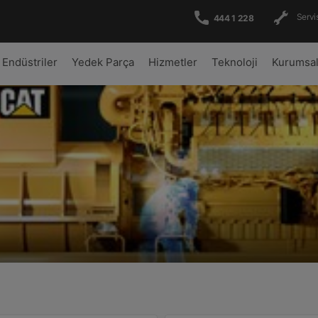
Servis
444 1 228
Endüstriler
Yedek Parça
Hizmetler
Teknoloji
Kurumsa