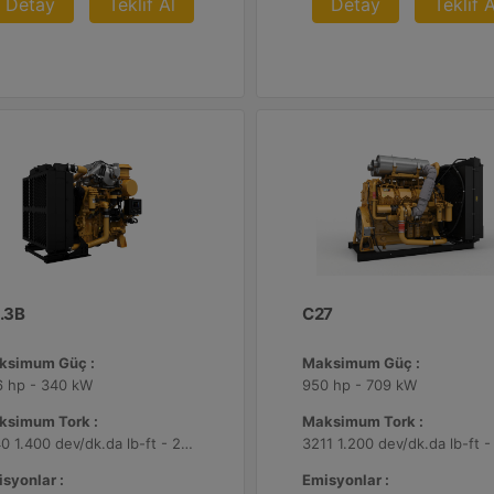
Detay
Teklif Al
Detay
Teklif A
.3B
C27
ksimum Güç :
Maksimum Güç :
6 hp - 340 kW
950 hp - 709 kW
ksimum Tork :
Maksimum Tork :
1540 1.400 dev/dk.da lb-ft - 2088 1.400 dev/dk.da Nm
syonlar :
Emisyonlar :