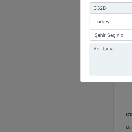
Emi
C1
Ma