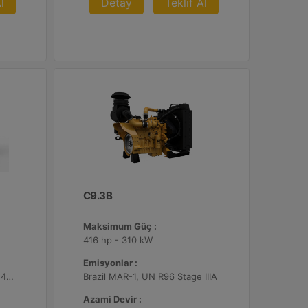
l
Detay
Teklif Al
C9.3B
Maksimum Güç :
416 hp - 310 kW
Emisyonlar :
3211 1.200 dev/dk.da lb-ft - 4354 1.200 dev/dk.da Nm
Brazil MAR-1, UN R96 Stage IIIA
Azami Devir :