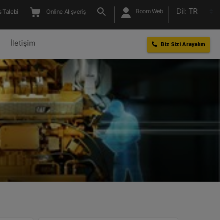
Dil:
TR
Boom Web
 Talebi
Online Alışveriş
l
İletişim
Biz Sizi Arayalım