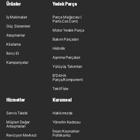
Ürünler
Yedek Parça
İş Makinaları
Parça Mağazası (
Parts.Cat.Com)
Güç Sistemleri
Motor Yedek Parça
Ataşmanlar
Bakım Parçaları
Kiralama
Hidrolik
İkinci El
Aşınma Parçaları
Kampanyalar
Yürüyüş Takımları
B'DAHA
Parça/Komponent
Teklif İste
Hizmetler
Kurumsal
Servis Talebi
Hakkımızda
Müşteri Değer
Yönetim Kadrosu
Anlaşmaları
İnsan Kaynakları
Revizyon Merkezi
Politikamız