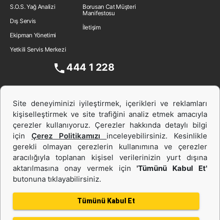
S.O.S. Yağ Analizi
Borusan Cat Müşteri
Manifestosu
Dış Servis
İletişim
Ekipman Yönetimi
Yetkili Servis Merkezi
444 1 228
Site deneyiminizi iyileştirmek, içerikleri ve reklamları
kişiselleştirmek ve site trafiğini analiz etmek amacıyla
çerezler kullanıyoruz. Çerezler hakkında detaylı bilgi
için
Çerez Politikamızı
inceleyebilirsiniz. Kesinlikle
gerekli olmayan çerezlerin kullanımına ve çerezler
aracılığıyla toplanan kişisel verilerinizin yurt dışına
İş Makinası ve Güç Sistemleri
aktarılmasına onay vermek için
'Tümünü Kabul Et'
butonuna tıklayabilirsiniz.
İkinci el ve Kiralama
Tümünü Kabul Et