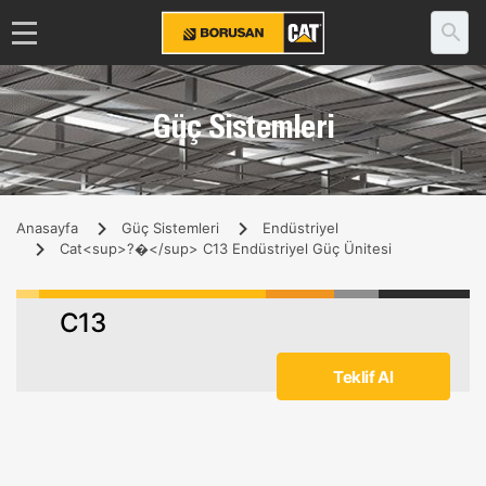
Güç Sistemleri
Anasayfa
Güç Sistemleri
Endüstriyel
Cat<sup>?�</sup> C13 Endüstriyel Güç Ünitesi
C13
Teklif Al