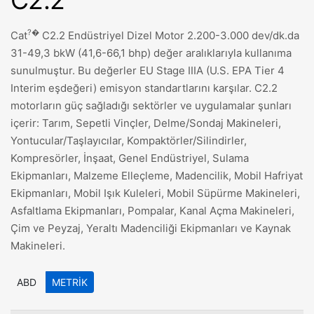
C2.2
?�
Cat
C2.2 Endüstriyel Dizel Motor 2.200-3.000 dev/dk.da
31-49,3 bkW (41,6-66,1 bhp) değer aralıklarıyla kullanıma
sunulmuştur. Bu değerler EU Stage IIIA (U.S. EPA Tier 4
Interim eşdeğeri) emisyon standartlarını karşılar. C2.2
motorların güç sağladığı sektörler ve uygulamalar şunları
içerir: Tarım, Sepetli Vinçler, Delme/Sondaj Makineleri,
Yontucular/Taşlayıcılar, Kompaktörler/Silindirler,
Kompresörler, İnşaat, Genel Endüstriyel, Sulama
Ekipmanları, Malzeme Elleçleme, Madencilik, Mobil Hafriyat
Ekipmanları, Mobil Işık Kuleleri, Mobil Süpürme Makineleri,
Asfaltlama Ekipmanları, Pompalar, Kanal Açma Makineleri,
Çim ve Peyzaj, Yeraltı Madenciliği Ekipmanları ve Kaynak
Makineleri.
ABD
METRIK