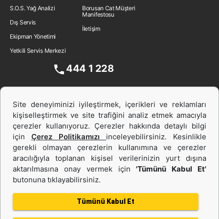
S.O.S. Yağ Analizi
Borusan Cat Müşteri
Manifestosu
Dış Servis
İletişim
Ekipman Yönetimi
Yetkili Servis Merkezi
444 1 228
Site deneyiminizi iyileştirmek, içerikleri ve reklamları
kişiselleştirmek ve site trafiğini analiz etmek amacıyla
çerezler kullanıyoruz. Çerezler hakkında detaylı bilgi
için
Çerez Politikamızı
inceleyebilirsiniz. Kesinlikle
gerekli olmayan çerezlerin kullanımına ve çerezler
aracılığıyla toplanan kişisel verilerinizin yurt dışına
İş Makinası ve Güç Sistemleri
aktarılmasına onay vermek için
'Tümünü Kabul Et'
butonuna tıklayabilirsiniz.
İkinci el ve Kiralama
Tümünü Kabul Et