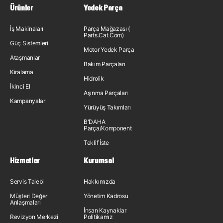
Ürünler
Yedek Parça
İş Makinaları
Parça Mağazası (
Parts.Cat.Com)
Güç Sistemleri
Motor Yedek Parça
Ataşmanlar
Bakım Parçaları
Kiralama
Hidrolik
İkinci El
Aşınma Parçaları
Kampanyalar
Yürüyüş Takımları
B'DAHA
Parça/Komponent
Teklif İste
Hizmetler
Kurumsal
Servis Talebi
Hakkımızda
Müşteri Değer
Yönetim Kadrosu
Anlaşmaları
İnsan Kaynakları
Revizyon Merkezi
Politikamız