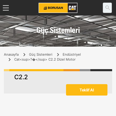
Güç Sistemleri
Anasayfa
Güç Sistemleri
Endüstriyel
Cat<sup>?�</sup> C2.2 Dizel Motor
C2.2
Teklif Al