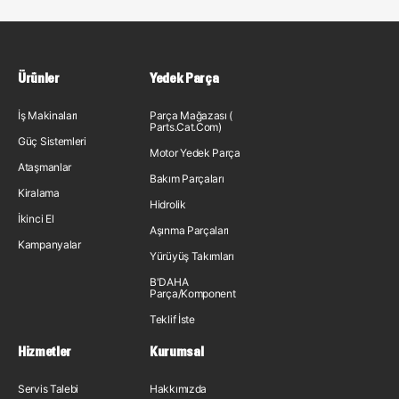
Ürünler
Yedek Parça
İş Makinaları
Parça Mağazası (
Parts.Cat.Com)
Güç Sistemleri
Motor Yedek Parça
Ataşmanlar
Bakım Parçaları
Kiralama
Hidrolik
İkinci El
Aşınma Parçaları
Kampanyalar
Yürüyüş Takımları
B'DAHA
Parça/Komponent
Teklif İste
Hizmetler
Kurumsal
Servis Talebi
Hakkımızda