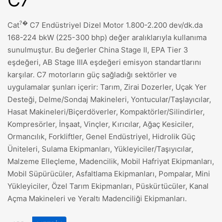
C7
?�
Cat
C7 Endüstriyel Dizel Motor 1.800-2.200 dev/dk.da
168-224 bkW (225-300 bhp) değer aralıklarıyla kullanıma
sunulmuştur. Bu değerler China Stage II, EPA Tier 3
eşdeğeri, AB Stage IIIA eşdeğeri emisyon standartlarını
karşılar. C7 motorların güç sağladığı sektörler ve
uygulamalar şunları içerir: Tarım, Zirai Dozerler, Uçak Yer
Desteği, Delme/Sondaj Makineleri, Yontucular/Taşlayıcılar,
Hasat Makineleri/Biçerdöverler, Kompaktörler/Silindirler,
Kompresörler, İnşaat, Vinçler, Kırıcılar, Ağaç Kesiciler,
Ormancılık, Forkliftler, Genel Endüstriyel, Hidrolik Güç
Üniteleri, Sulama Ekipmanları, Yükleyiciler/Taşıyıcılar,
Malzeme Elleçleme, Madencilik, Mobil Hafriyat Ekipmanları,
Mobil Süpürücüler, Asfaltlama Ekipmanları, Pompalar, Mini
Yükleyiciler, Özel Tarım Ekipmanları, Püskürtücüler, Kanal
Açma Makineleri ve Yeraltı Madenciliği Ekipmanları.