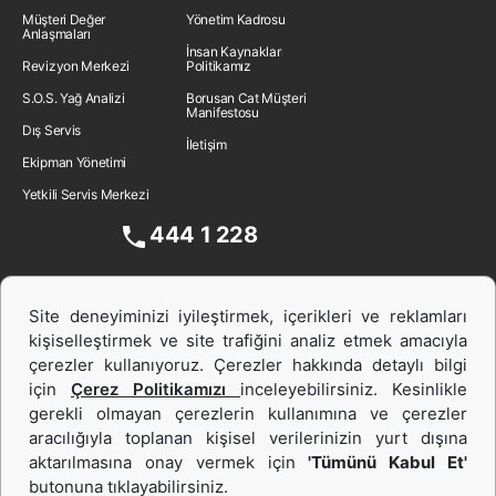
Müşteri Değer
Yönetim Kadrosu
Anlaşmaları
İnsan Kaynakları
Revizyon Merkezi
Politikamız
S.O.S. Yağ Analizi
Borusan Cat Müşteri
Manifestosu
Dış Servis
İletişim
Ekipman Yönetimi
Yetkili Servis Merkezi
444 1 228
Site deneyiminizi iyileştirmek, içerikleri ve reklamları
kişiselleştirmek ve site trafiğini analiz etmek amacıyla
çerezler kullanıyoruz. Çerezler hakkında detaylı bilgi
için
Çerez Politikamızı
inceleyebilirsiniz. Kesinlikle
gerekli olmayan çerezlerin kullanımına ve çerezler
aracılığıyla toplanan kişisel verilerinizin yurt dışına
İş Makinası ve Güç Sistemleri
aktarılmasına onay vermek için
'Tümünü Kabul Et'
butonuna tıklayabilirsiniz.