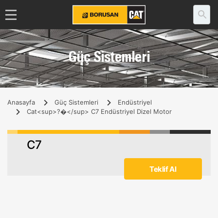
Güç Sistemleri
Anasayfa
Güç Sistemleri
Endüstriyel
Cat<sup>?�</sup> C7 Endüstriyel Dizel Motor
C7
Teklif Al