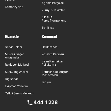
Aşınma Parçaları
Kampanyalar
Yürüyüş Takımları
B'DAHA
Parça/Komponent
Teklif İste
Hizmetler
Kurumsal
Servis Talebi
Hakkımızda
Müşteri Değer
Yönetim Kadrosu
Anlaşmaları
İnsan Kaynakları
Revizyon Merkezi
Politikamız
S.O.S. Yağ Analizi
Borusan Cat Müşteri
Manifestosu
Dış Servis
İletişim
Ekipman Yönetimi
Yetkili Servis Merkezi
444 1 228