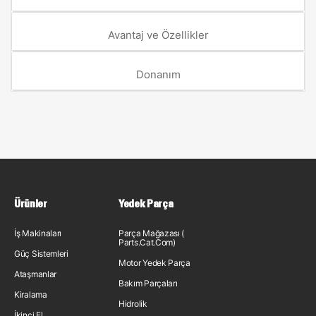
Avantaj ve Özellikler
Donanım
Ürünler
Yedek Parça
İş Makinaları
Parça Mağazası (
Parts.Cat.Com)
Güç Sistemleri
Motor Yedek Parça
Ataşmanlar
Bakım Parçaları
Kiralama
Hidrolik
İkinci El