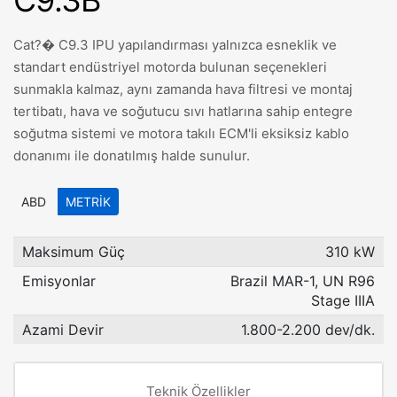
C9.3B
Cat?� C9.3 IPU yapılandırması yalnızca esneklik ve
standart endüstriyel motorda bulunan seçenekleri
sunmakla kalmaz, aynı zamanda hava filtresi ve montaj
tertibatı, hava ve soğutucu sıvı hatlarına sahip entegre
soğutma sistemi ve motora takılı ECM'li eksiksiz kablo
donanımı ile donatılmış halde sunulur.
ABD
METRIK
Maksimum Güç
310 kW
Emisyonlar
Brazil MAR-1, UN R96
Stage IIIA
Azami Devir
1.800-2.200 dev/dk.
Teknik Özellikler