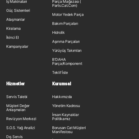
İş Makinaları
Parça Mağazası (
Parts.Cat.Com)
Güç Sistemleri
Motor Yedek Parça
Ataşmanlar
Bakım Parçaları
Kiralama
Hidrolik
İkinci El
Aşınma Parçaları
Kampanyalar
Yürüyüş Takımları
B'DAHA
Parça/Komponent
Teklif İste
Hizmetler
Kurumsal
Servis Talebi
Hakkımızda
Müşteri Değer
Yönetim Kadrosu
Anlaşmaları
İnsan Kaynakları
Revizyon Merkezi
Politikamız
S.O.S. Yağ Analizi
Borusan Cat Müşteri
Manifestosu
Dış Servis