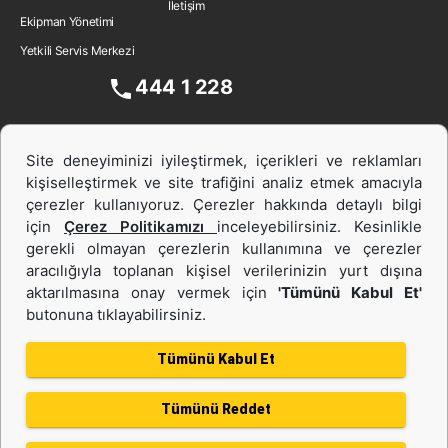
İletişim
Ekipman Yönetimi
Yetkili Servis Merkezi
444 1 228
Site deneyiminizi iyileştirmek, içerikleri ve reklamları
kişiselleştirmek ve site trafiğini analiz etmek amacıyla
çerezler kullanıyoruz. Çerezler hakkında detaylı bilgi
için
Çerez Politikamızı
inceleyebilirsiniz. Kesinlikle
gerekli olmayan çerezlerin kullanımına ve çerezler
aracılığıyla toplanan kişisel verilerinizin yurt dışına
İş Makinası ve Güç Sistemleri
aktarılmasına onay vermek için
'Tümünü Kabul Et'
butonuna tıklayabilirsiniz.
İkinci el ve Kiralama
Tümünü Kabul Et
Tümünü Reddet
Gizlilik Politikası
Kullanım Şartları
Çerez politikası
Bilgi Toplumu Hizmeti