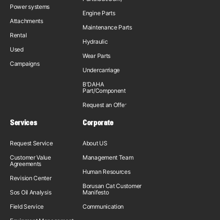
Power systems
Engine Parts
Attachments
Maintenance Parts
Rental
Hydraulic
Used
Wear Parts
Campaigns
Undercarriage
B'DAHA
Part/Component
Request an Offer
Services
Corporate
Request Service
About US
Customer Value
Management Team
Agreements
Human Resources
Revision Center
Borusan Cat Customer
Sos Oil Analysis
Manifesto
Field Service
Communication