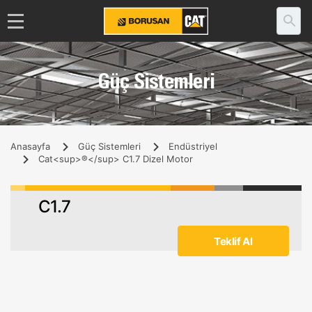
Güç Sistemleri
Anasayfa
Güç Sistemleri
Endüstriyel
Cat<sup>®</sup> C1.7 Dizel Motor
C1.7
Teklif Al