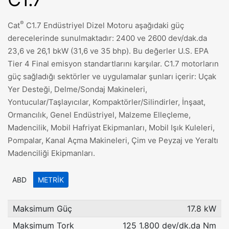
®
Cat
C1.7 Endüstriyel Dizel Motoru aşağıdaki güç
derecelerinde sunulmaktadır: 2400 ve 2600 dev/dak.da
23,6 ve 26,1 bkW (31,6 ve 35 bhp). Bu değerler U.S. EPA
Tier 4 Final emisyon standartlarını karşılar. C1.7 motorların
güç sağladığı sektörler ve uygulamalar şunları içerir: Uçak
Yer Desteği, Delme/Sondaj Makineleri,
Yontucular/Taşlayıcılar, Kompaktörler/Silindirler, İnşaat,
Ormancılık, Genel Endüstriyel, Malzeme Elleçleme,
Madencilik, Mobil Hafriyat Ekipmanları, Mobil Işık Kuleleri,
Pompalar, Kanal Açma Makineleri, Çim ve Peyzaj ve Yeraltı
Madenciliği Ekipmanları.
ABD
METRIK
Maksimum Güç
17.8 kW
Maksimum Tork
125 1.800 dev/dk.da Nm