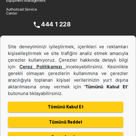
Equipment Management
Authorized Service
Center
444 1 228
Site deneyiminizi iyileştirmek, içerikleri ve reklamları
kişiselleştirmek ve site trafiğini analiz etmek amacıyla
çerezler kullanıyoruz. Çerezler hakkında detaylı bilgi
için
Çerez Politikamızı
inceleyebilirsiniz. Kesinlikle
gerekli olmayan çerezlerin kullanımına ve çerezler
aracılığıyla toplanan kişisel verilerinizin yurt dışına
İş Makinası ve Güç Sistemleri
aktarılmasına onay vermek için
'Tümünü Kabul Et'
butonuna tıklayabilirsiniz.
İkinci el ve Kiralama
Tümünü Kabul Et
Tümünü Reddet
Gizlilik Politikası
Kullanım Şartları
Çerez politikası
Bilgi Toplumu Hizmeti