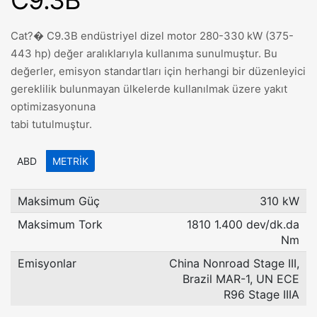
C9.3B
Cat?� C9.3B endüstriyel dizel motor 280-330 kW (375-
443 hp) değer aralıklarıyla kullanıma sunulmuştur. Bu
değerler, emisyon standartları için herhangi bir düzenleyici
gereklilik bulunmayan ülkelerde kullanılmak üzere yakıt
optimizasyonuna
tabi tutulmuştur.
ABD
METRIK
Maksimum Güç
310 kW
Maksimum Tork
1810 1.400 dev/dk.da
Nm
Emisyonlar
China Nonroad Stage III,
Brazil MAR-1, UN ECE
R96 Stage IIIA