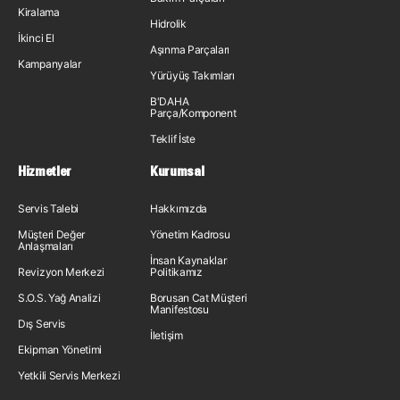
Kiralama
Hidrolik
İkinci El
Aşınma Parçaları
Kampanyalar
Yürüyüş Takımları
B'DAHA
Parça/Komponent
Teklif İste
Hizmetler
Kurumsal
Servis Talebi
Hakkımızda
Müşteri Değer
Yönetim Kadrosu
Anlaşmaları
İnsan Kaynakları
Revizyon Merkezi
Politikamız
S.O.S. Yağ Analizi
Borusan Cat Müşteri
Manifestosu
Dış Servis
İletişim
Ekipman Yönetimi
Yetkili Servis Merkezi