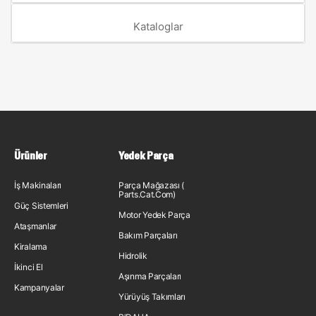
Kataloglar
Ürünler
Yedek Parça
İş Makinaları
Parça Mağazası (
Parts.Cat.Com)
Güç Sistemleri
Motor Yedek Parça
Ataşmanlar
Bakım Parçaları
Kiralama
Hidrolik
İkinci El
Aşınma Parçaları
Kampanyalar
Yürüyüş Takımları