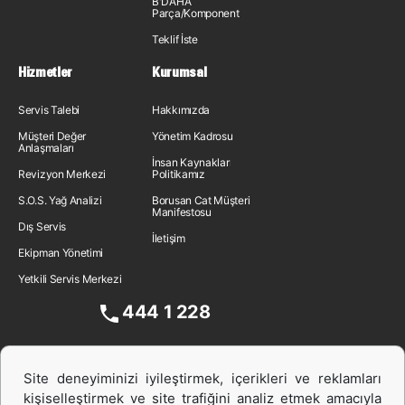
B'DAHA
Parça/Komponent
Teklif İste
Hizmetler
Kurumsal
Servis Talebi
Hakkımızda
Müşteri Değer
Yönetim Kadrosu
Anlaşmaları
İnsan Kaynakları
Revizyon Merkezi
Politikamız
S.O.S. Yağ Analizi
Borusan Cat Müşteri
Manifestosu
Dış Servis
İletişim
Ekipman Yönetimi
Yetkili Servis Merkezi
444 1 228
Site deneyiminizi iyileştirmek, içerikleri ve reklamları
kişiselleştirmek ve site trafiğini analiz etmek amacıyla