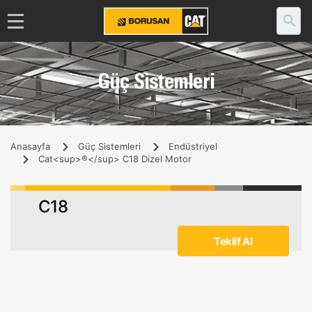
Güç Sistemleri
Anasayfa
Güç Sistemleri
Endüstriyel
Cat<sup>®</sup> C18 Dizel Motor
C18
Teklif Al