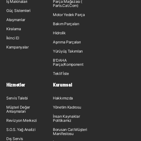
İş Makinaları
Parça Mağazası (
Parts.Cat.Com)
Güç Sistemleri
Motor Yedek Parça
Ataşmanlar
Bakım Parçaları
Kiralama
Hidrolik
İkinci El
Aşınma Parçaları
Kampanyalar
Yürüyüş Takımları
B'DAHA
Parça/Komponent
Teklif İste
Hizmetler
Kurumsal
Servis Talebi
Hakkımızda
Müşteri Değer
Yönetim Kadrosu
Anlaşmaları
İnsan Kaynakları
Revizyon Merkezi
Politikamız
S.O.S. Yağ Analizi
Borusan Cat Müşteri
Manifestosu
Dış Servis