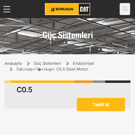
Güç Sistemleri
Anasayfa
Güç Sistemleri
Endüstriyel
Cat<sup>?�</sup> C0.5 Dizel Motor
C0.5
Teklif Al