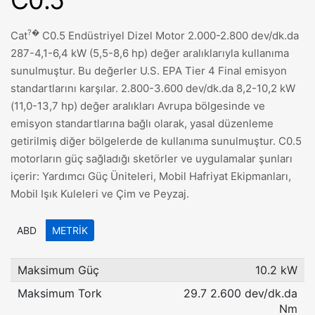
C0.5
?�
Cat
C0.5 Endüstriyel Dizel Motor 2.000-2.800 dev/dk.da
287-4,1-6,4 kW (5,5-8,6 hp) değer aralıklarıyla kullanıma
sunulmuştur. Bu değerler U.S. EPA Tier 4 Final emisyon
standartlarını karşılar. 2.800-3.600 dev/dk.da 8,2-10,2 kW
(11,0-13,7 hp) değer aralıkları Avrupa bölgesinde ve
emisyon standartlarına bağlı olarak, yasal düzenleme
getirilmiş diğer bölgelerde de kullanıma sunulmuştur. C0.5
motorların güç sağladığı sketörler ve uygulamalar şunları
içerir: Yardımcı Güç Üniteleri, Mobil Hafriyat Ekipmanları,
Mobil Işık Kuleleri ve Çim ve Peyzaj.
ABD
METRIK
Maksimum Güç
10.2 kW
Maksimum Tork
29.7 2.600 dev/dk.da
Nm