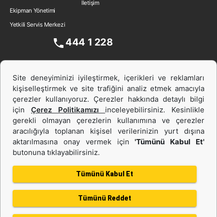
İletişim
Ekipman Yönetimi
Yetkili Servis Merkezi
444 1 228
Site deneyiminizi iyileştirmek, içerikleri ve reklamları
kişiselleştirmek ve site trafiğini analiz etmek amacıyla
çerezler kullanıyoruz. Çerezler hakkında detaylı bilgi
için
Çerez Politikamızı
inceleyebilirsiniz. Kesinlikle
gerekli olmayan çerezlerin kullanımına ve çerezler
aracılığıyla toplanan kişisel verilerinizin yurt dışına
İş Makinası ve Güç Sistemleri
aktarılmasına onay vermek için
'Tümünü Kabul Et'
butonuna tıklayabilirsiniz.
İkinci el ve Kiralama
Tümünü Kabul Et
Tümünü Reddet
Gizlilik Politikası
Kullanım Şartları
Çerez politikası
Bilgi Toplumu Hizmeti