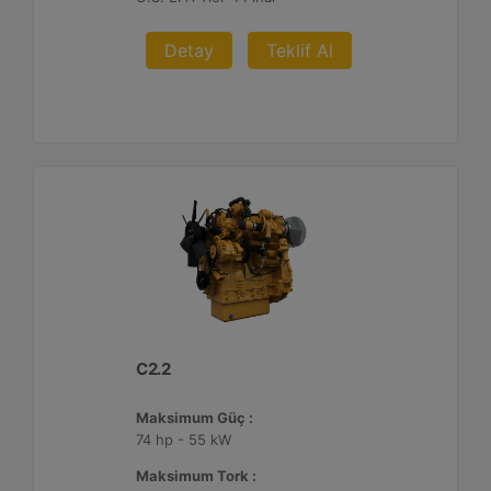
Detay
Teklif Al
C2.2
Maksimum Güç :
74 hp - 55 kW
Maksimum Tork :