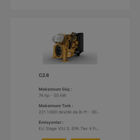
C2.8
Maksimum Güç :
74 hp - 55 kW
Maksimum Tork :
221 1.600 dev/dk.da lb-ft - 300 1.600 dev/dk.da Nm
Emisyonlar :
EU Stage V/U.S. EPA Tier 4 Final/ Japan 2014 (Tier 4 Final)