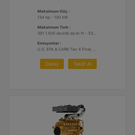
Maksimum Güç :
134 hp - 100 kW
Maksimum Tork :
391 1.500 dev/dk.da lb-ft - 530 1.500 dev/dk.da Nm
Emisyonlar :
U.S. EPA & CARB Tier 4 Final, EU Stage V
Detay
Teklif Al