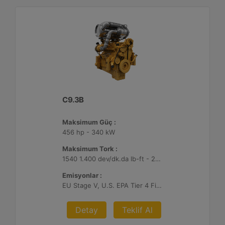
C9.3B
Maksimum Güç :
456 hp - 340 kW
Maksimum Tork :
1540 1.400 dev/dk.da lb-ft - 2088 1.400 dev/dk.da Nm
Emisyonlar :
EU Stage V, U.S. EPA Tier 4 Final, Korea Stage V, Japan 2014, China NRIV
Detay
Teklif Al