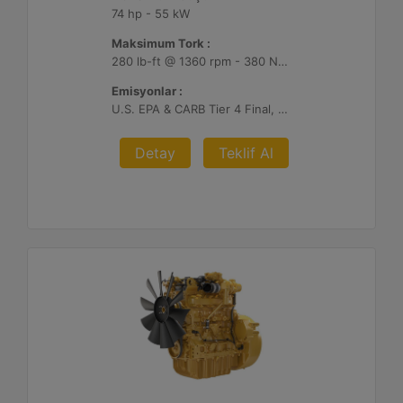
74 hp - 55 kW
Maksimum Tork :
280 lb-ft @ 1360 rpm - 380 Nm @ 1360 rpm
Emisyonlar :
U.S. EPA & CARB Tier 4 Final, EU Stage V
Detay
Teklif Al