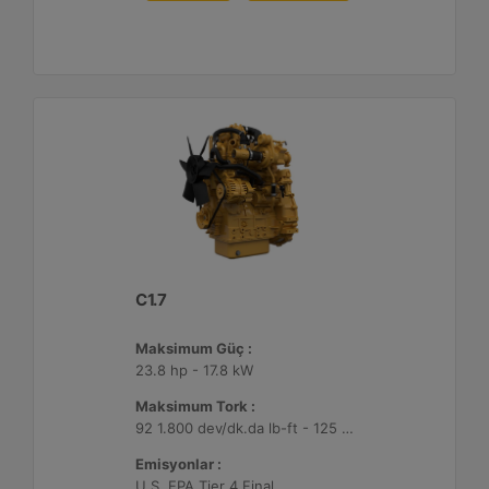
C1.7
Maksimum Güç :
23.8 hp - 17.8 kW
Maksimum Tork :
92 1.800 dev/dk.da lb-ft - 125 1.800 dev/dk.da Nm
Emisyonlar :
U.S. EPA Tier 4 Final