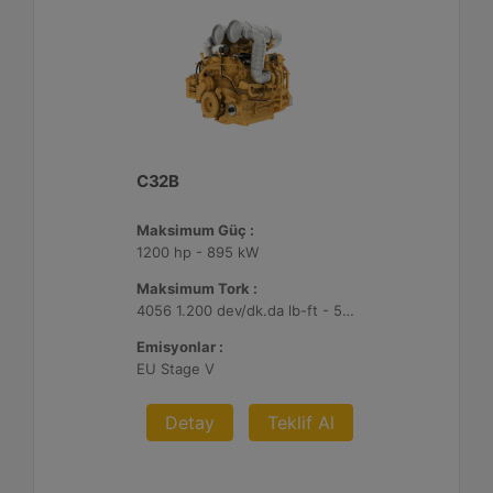
C32B
Maksimum Güç :
1200 hp - 895 kW
Maksimum Tork :
4056 1.200 dev/dk.da lb-ft - 5499 1.200 dev/dk.da Nm
Emisyonlar :
EU Stage V
Detay
Teklif Al