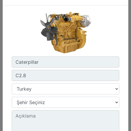
C13D
Maksimum Güç :
690 hp - 515 kW
Maksimum Tork :
2360 1.300 dev/dk.da lb-ft - 3200 1.300 dev/dk.da Nm
Emisyonlar :