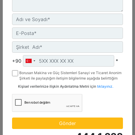
UN ECE R96 Stage IIIA, Brazil Mar-1, Yönetmelik Bulunmayan Bölge
Detay
Teklif Al
+90
*
Borusan Makina ve Güç Sistemleri Sanayi ve Ticaret Anonim
Şirketi ile paylaştığım iletişim bilgilerime aşağıda belirttiğim
kanallardan kampanya, etkinlik ve özel fırsatlar ile ilgili
Kişisel verilerinize ilişkin Aydınlatma Metni için
tıklayınız.
mesaj gönderilmesine izin veriyorum.
C13D
Maksimum Güç :
Gönder
690 hp - 515 kW