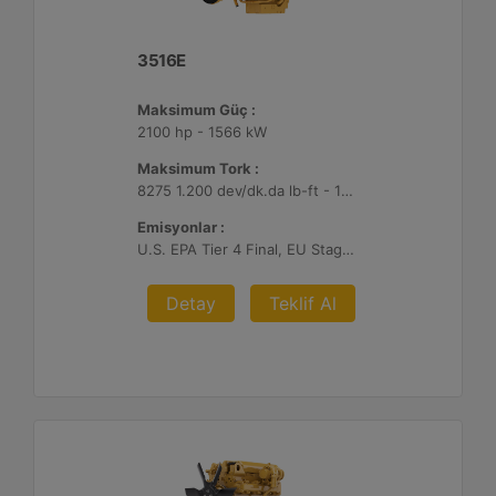
3516E
Maksimum Güç :
2100 hp - 1566 kW
Maksimum Tork :
8275 1.200 dev/dk.da lb-ft - 11220 1.200 dev/dk.da Nm
Emisyonlar :
U.S. EPA Tier 4 Final, EU Stage V
Detay
Teklif Al