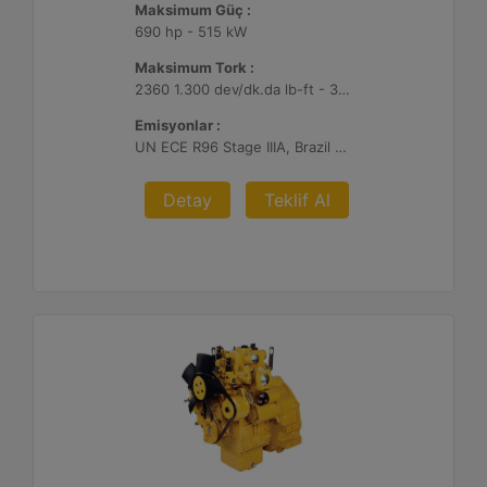
Maksimum Güç :
690 hp - 515 kW
Maksimum Tork :
2360 1.300 dev/dk.da lb-ft - 3200 1.300 dev/dk.da Nm
Emisyonlar :
UN ECE R96 Stage IIIA, Brazil Mar-1, Yönetmelik Bulunmayan Bölge
Detay
Teklif Al