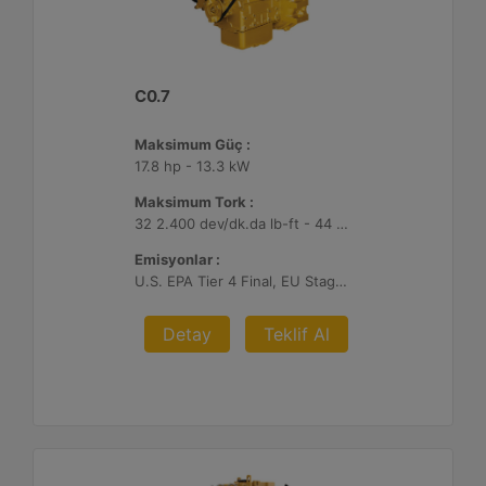
C0.7
Maksimum Güç :
17.8 hp - 13.3 kW
Maksimum Tork :
32 2.400 dev/dk.da lb-ft - 44 2.400 dev/dk.da Nm
Emisyonlar :
U.S. EPA Tier 4 Final, EU Stage V
Detay
Teklif Al