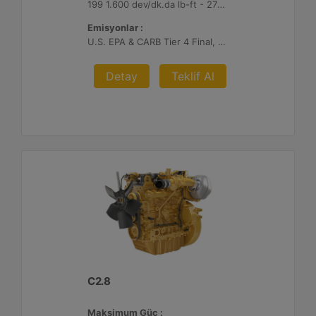
199 1.600 dev/dk.da lb-ft - 270 1.600 dev/dk.da Nm
Emisyonlar :
U.S. EPA & CARB Tier 4 Final, EU Stage V
Detay
Teklif Al
C2.8
Maksimum Güç :