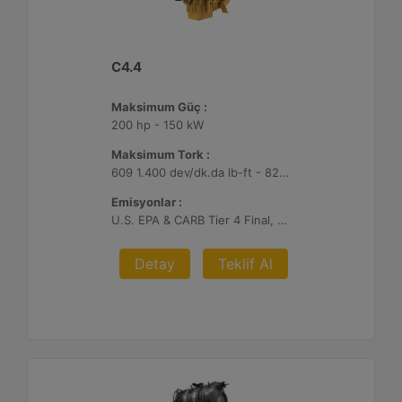
C4.4
Maksimum Güç :
200 hp - 150 kW
Maksimum Tork :
609 1.400 dev/dk.da lb-ft - 825 1.400 dev/dk.da Nm
Emisyonlar :
U.S. EPA & CARB Tier 4 Final, EU Stage V
Detay
Teklif Al