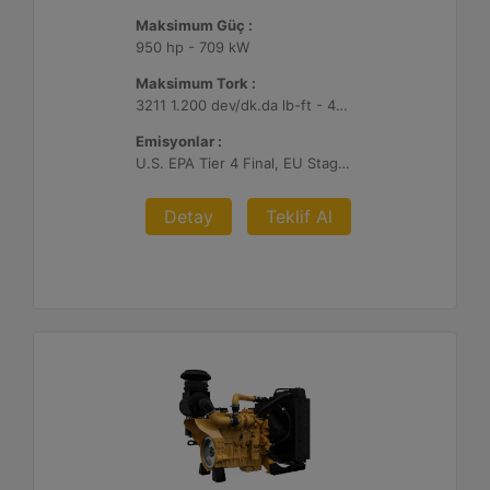
Maksimum Güç :
950 hp - 709 kW
Maksimum Tork :
3211 1.200 dev/dk.da lb-ft - 4354 1.200 dev/dk.da Nm
Emisyonlar :
U.S. EPA Tier 4 Final, EU Stage V
Detay
Teklif Al