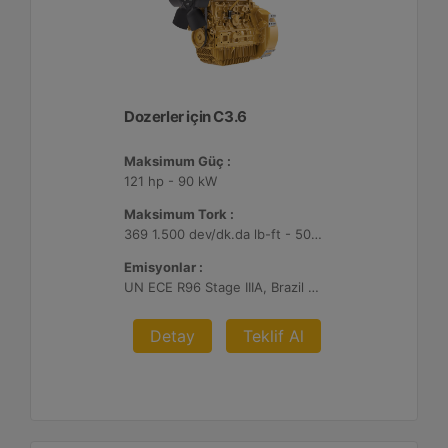
Dozerler için C3.6
Maksimum Güç :
121 hp - 90 kW
Maksimum Tork :
369 1.500 dev/dk.da lb-ft - 500 1.500 dev/dk.da Nm
Emisyonlar :
UN ECE R96 Stage IIIA, Brazil MAR-1
Detay
Teklif Al