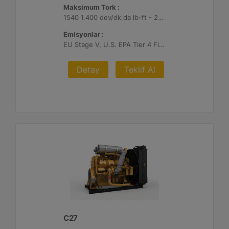
Maksimum Tork :
1540 1.400 dev/dk.da lb-ft - 2088 1.400 dev/dk.da Nm
Emisyonlar :
EU Stage V, U.S. EPA Tier 4 Final, Korea Stage V, Japan 2014 (Tier 4 Final) ve China Nonroad IV
Detay
Teklif Al
C27