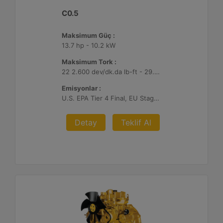
C0.5
Maksimum Güç :
13.7 hp - 10.2 kW
Maksimum Tork :
22 2.600 dev/dk.da lb-ft - 29.7 2.600 dev/dk.da Nm
Emisyonlar :
U.S. EPA Tier 4 Final, EU Stage V
Detay
Teklif Al