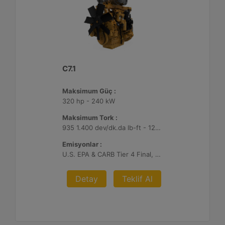
C7.1
Maksimum Güç :
320 hp - 240 kW
Maksimum Tork :
935 1.400 dev/dk.da lb-ft - 1268 1.400 dev/dk.da Nm
Emisyonlar :
U.S. EPA & CARB Tier 4 Final, EU Stage V
Detay
Teklif Al