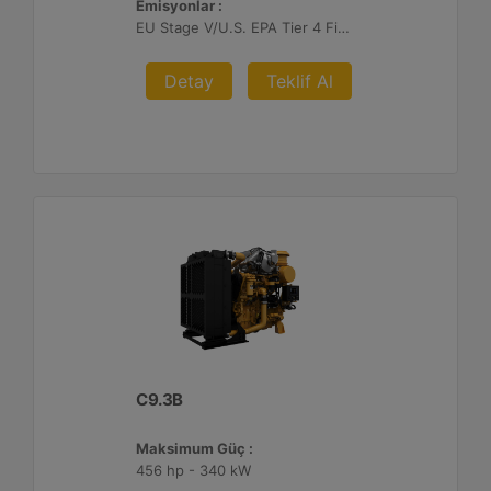
Emisyonlar :
EU Stage V/U.S. EPA Tier 4 Final/ Japan 2014 (Tier 4 Final)
Detay
Teklif Al
C9.3B
Maksimum Güç :
456 hp - 340 kW