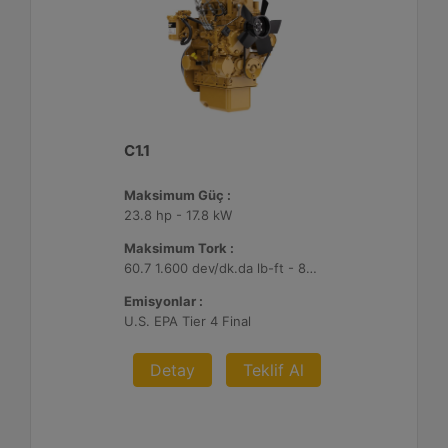
C1.1
Maksimum Güç :
23.8 hp - 17.8 kW
Maksimum Tork :
60.7 1.600 dev/dk.da lb-ft - 82.3 1.600 dev/dk.da Nm
Emisyonlar :
U.S. EPA Tier 4 Final
Detay
Teklif Al