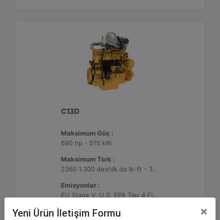
C13D
Maksimum Güç :
690 hp - 515 kW
Maksimum Tork :
2360 1.300 dev/dk.da lb-ft - 3200 1.300 dev/dk.da Nm
Emisyonlar :
EU Stage V, U.S. EPA Tier 4 Final, Korea Stage V, Japan 2014, China NRIV
×
Yeni Ürün İletişim Formu
Detay
Teklif Al