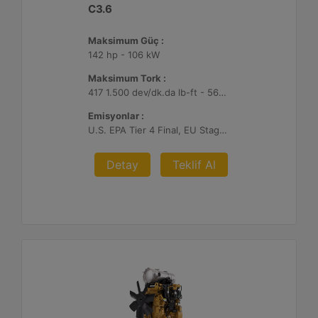
C3.6
Maksimum Güç :
142 hp - 106 kW
Maksimum Tork :
417 1.500 dev/dk.da lb-ft - 566 1.500 dev/dk.da Nm
Emisyonlar :
U.S. EPA Tier 4 Final, EU Stage V, Japan 2014
Detay
Teklif Al