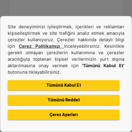
Site deneyiminizi iyileştirmek, içerikleri ve reklamları
kişiselleştirmek ve site trafiğini analiz etmek amacıyla
çerezler kullanıyoruz. Çerezler hakkında detaylı bilgi
için
Çerez Politikamızı
inceleyebilirsiniz. Kesinlikle
gerekli olmayan çerezlerin kullanımına ve çerezler
aracılığıyla toplanan kişisel verilerinizin yurt dışına
aktarılmasına onay vermek için
'Tümünü Kabul Et'
butonuna tıklayabilirsiniz.
C13B
Tümünü Kabul Et
Maksimum Güç :
577 hp - 430 kW
Tümünü Reddet
Maksimum Tork :
1943 1.400 dev/dk.da lb-ft - 2634 1.400 dev/dk.da Nm
Çerez Ayarları
Emisyonlar :
EU Stage V, U.S. EPA Tier 4 Final, Korea Stage V, Japan 2014, China NRIV