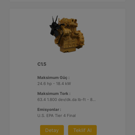
C1.5
Maksimum Güç :
24.6 hp - 18.4 kW
Maksimum Tork :
63.4 1.800 dev/dk.da lb-ft - 86 1.800 dev/dk.da Nm
Emisyonlar :
U.S. EPA Tier 4 Final
Detay
Teklif Al