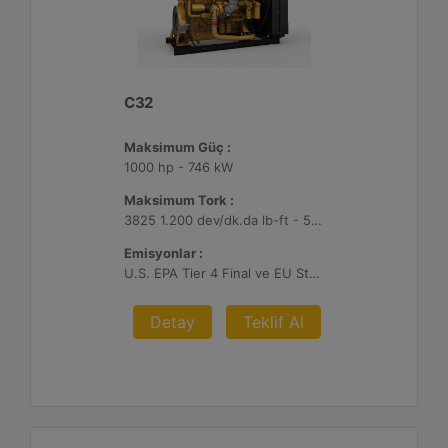
C32
Maksimum Güç :
1000 hp - 746 kW
Maksimum Tork :
3825 1.200 dev/dk.da lb-ft - 5186 1.200 dev/dk.da Nm
Emisyonlar :
U.S. EPA Tier 4 Final ve EU Stage V
Detay
Teklif Al