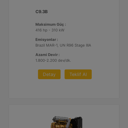
C9.3B
Maksimum Güç :
416 hp - 310 kW
Emisyonlar :
Brazil MAR-1, UN R96 Stage IIIA
Azami Devir :
1.800-2.200 dev/dk.
Detay
Teklif Al