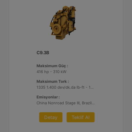
C9.3B
Maksimum Güç :
416 hp - 310 kW
Maksimum Tork :
1335 1.400 dev/dk.da lb-ft - 1810 1.400 dev/dk.da Nm
Emisyonlar :
China Nonroad Stage III, Brazil MAR-1, UN ECE R96 Stage IIIA
Detay
Teklif Al