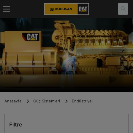
Anasayfa
Güç Sistemleri
Endüstriyel
Filtre