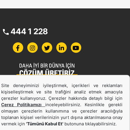
444 1 228
Site deneyiminizi iyileştirmek, içerikleri ve reklamları
İş Makinası ve Güç Sistemleri
kişiselleştirmek ve site trafiğini analiz etmek amacıyla
İkinci el ve Kiralama
çerezler kullanıyoruz. Çerezler hakkında detaylı bilgi için
Çerez Politikamızı
inceleyebilirsiniz. Kesinlikle gerekli
olmayan çerezlerin kullanımına ve çerezler aracılığıyla
toplanan kişisel verilerinizin yurt dışına aktarılmasına onay
vermek için
'Tümünü Kabul Et'
butonuna tıklayabilirsiniz.