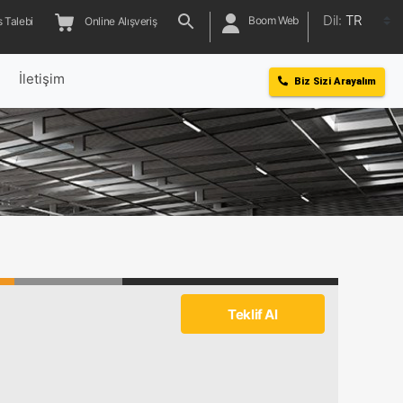
Dil:
TR
Boom Web
 Talebi
Online Alışveriş
l
İletişim
Biz Sizi Arayalım
Teklif Al