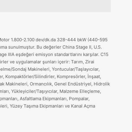
Motor 1.800-2.100 dev/dk.da 328-444 bkW (440-595
nıma sunulmuştur. Bu değerler China Stage II, U.S.
ge IIIA eşdeğeri emisyon standartlarını karşılar. C15
rler ve uygulamalar şunları içerir: Tarım, Zirai
elme/Sondaj Makineleri, Yontucular/Taşlayıcılar,
r, Kompaktörler/Silindirler, Kompresörler, İnşaat,
ak Makineleri, Ormancılık, Genel Endüstriyel, Hidrolik
ları, Yükleyiciler/Taşıyıcılar, Malzeme Elleçleme,
ipmanları, Asfaltlama Ekipmanları, Pompalar,
mleri, Yüzey Taşıma Ekipmanları ve Kanal Açma