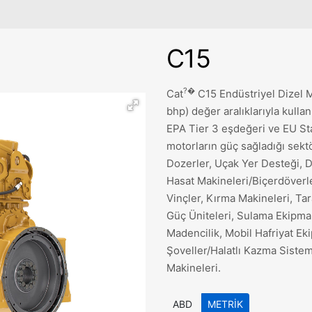
C15
?�
Cat
C15 Endüstriyel Dizel 
bhp) değer aralıklarıyla kulla
EPA Tier 3 eşdeğeri ve EU Sta
motorların güç sağladığı sektö
Dozerler, Uçak Yer Desteği, D
Hasat Makineleri/Biçerdöverle
Vinçler, Kırma Makineleri, Tar
Güç Üniteleri, Sulama Ekipman
Madencilik, Mobil Hafriyat Ek
Şoveller/Halatlı Kazma Siste
Makineleri.
ABD
METRIK