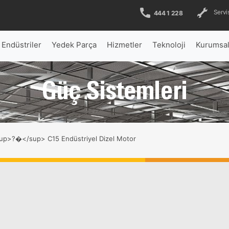
Servis
444 1 228
Endüstriler
Yedek Parça
Hizmetler
Teknoloji
Kurumsa
Güç Sistemleri
p>?�</sup> C15 Endüstriyel Dizel Motor