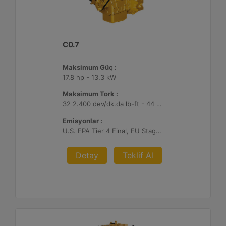
C0.7
Maksimum Güç :
17.8 hp - 13.3 kW
Maksimum Tork :
32 2.400 dev/dk.da lb-ft - 44 2.400 dev/dk.da Nm
Emisyonlar :
U.S. EPA Tier 4 Final, EU Stage V
Detay
Teklif Al