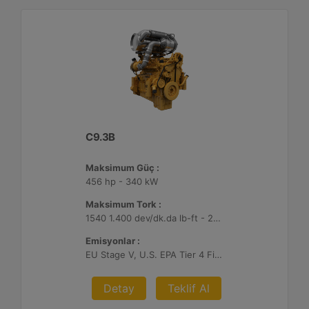
C9.3B
Maksimum Güç :
456 hp - 340 kW
Maksimum Tork :
1540 1.400 dev/dk.da lb-ft - 2088 1.400 dev/dk.da Nm
Emisyonlar :
EU Stage V, U.S. EPA Tier 4 Final, Korea Stage V, Japan 2014, China NRIV
Detay
Teklif Al