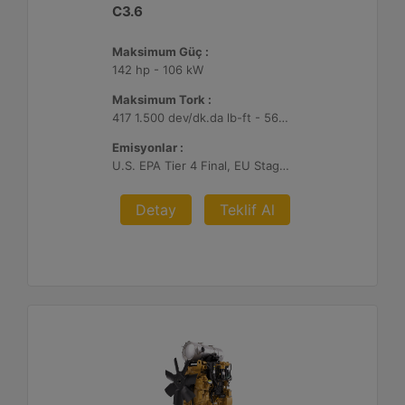
C3.6
Maksimum Güç :
142 hp - 106 kW
Maksimum Tork :
417 1.500 dev/dk.da lb-ft - 566 1.500 dev/dk.da Nm
Emisyonlar :
U.S. EPA Tier 4 Final, EU Stage V, Japan 2014
Detay
Teklif Al