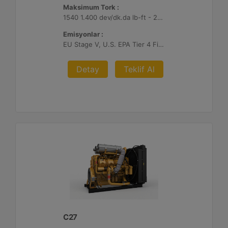
Maksimum Tork :
1540 1.400 dev/dk.da lb-ft - 2088 1.400 dev/dk.da Nm
Emisyonlar :
EU Stage V, U.S. EPA Tier 4 Final, Korea Stage V, Japan 2014 (Tier 4 Final) ve China Nonroad IV
Detay
Teklif Al
C27