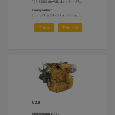
199 1.600 dev/dk.da lb-ft - 270 1.600 dev/dk.da Nm
Emisyonlar :
U.S. EPA & CARB Tier 4 Final, EU Stage V
Detay
Teklif Al
C2.8
Maksimum Güç :