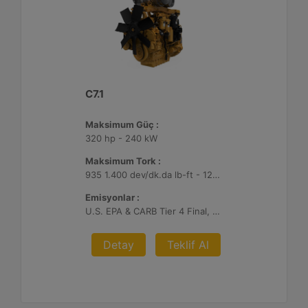
C7.1
Maksimum Güç :
320 hp - 240 kW
Maksimum Tork :
935 1.400 dev/dk.da lb-ft - 1268 1.400 dev/dk.da Nm
Emisyonlar :
U.S. EPA & CARB Tier 4 Final, EU Stage V
Detay
Teklif Al