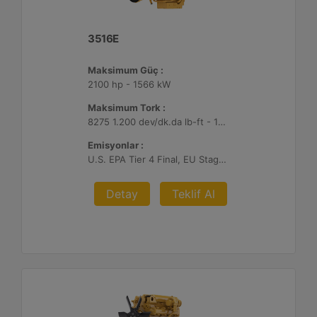
3516E
Maksimum Güç :
2100 hp - 1566 kW
Maksimum Tork :
8275 1.200 dev/dk.da lb-ft - 11220 1.200 dev/dk.da Nm
Emisyonlar :
U.S. EPA Tier 4 Final, EU Stage V
Detay
Teklif Al