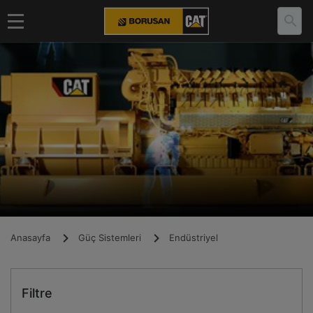
Anasayfa
Güç Sistemleri
Endüstriyel
Filtre