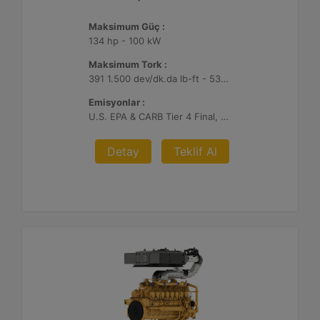
Maksimum Güç :
134 hp - 100 kW
Maksimum Tork :
391 1.500 dev/dk.da lb-ft - 530 1.500 dev/dk.da Nm
Emisyonlar :
U.S. EPA & CARB Tier 4 Final, EU Stage V
Detay
Teklif Al