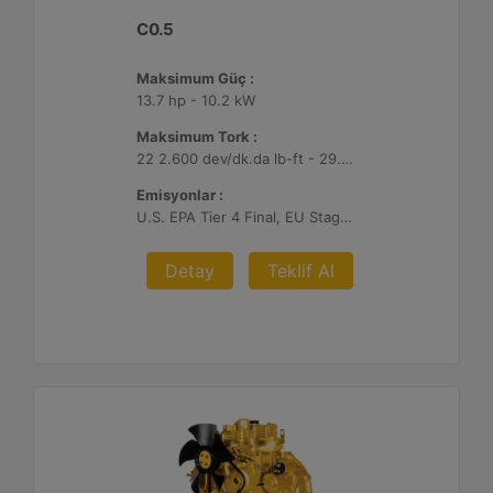
C0.5
Maksimum Güç :
13.7 hp - 10.2 kW
Maksimum Tork :
22 2.600 dev/dk.da lb-ft - 29.7 2.600 dev/dk.da Nm
Emisyonlar :
U.S. EPA Tier 4 Final, EU Stage V
Detay
Teklif Al