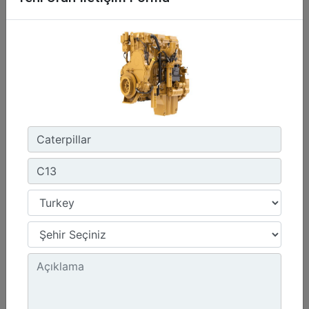
C13D
Maksimum Güç :
690 hp - 515 kW
Maksimum Tork :
2360 1.300 dev/dk.da lb-ft - 3200 1.300 dev/dk.da Nm
Emisyonlar :