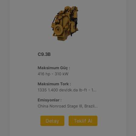
C9.3B
Maksimum Güç :
416 hp - 310 kW
Maksimum Tork :
1335 1.400 dev/dk.da lb-ft - 1810 1.400 dev/dk.da Nm
Emisyonlar :
China Nonroad Stage III, Brazil MAR-1, UN ECE R96 Stage IIIA
Detay
Teklif Al