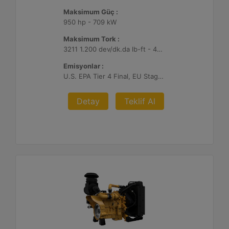
Maksimum Güç :
950 hp - 709 kW
Maksimum Tork :
3211 1.200 dev/dk.da lb-ft - 4354 1.200 dev/dk.da Nm
Emisyonlar :
U.S. EPA Tier 4 Final, EU Stage V
Detay
Teklif Al