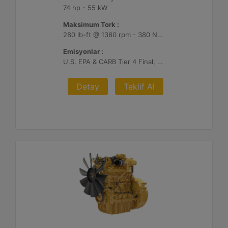
74 hp - 55 kW
Maksimum Tork :
280 lb-ft @ 1360 rpm - 380 Nm @ 1360 rpm
Emisyonlar :
U.S. EPA & CARB Tier 4 Final, EU Stage V
Detay
Teklif Al