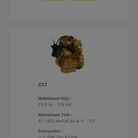
C1.7
Maksimum Güç :
23.8 hp - 17.8 kW
Maksimum Tork :
92 1.800 dev/dk.da lb-ft - 125 1.800 dev/dk.da Nm
Emisyonlar :
U.S. EPA Tier 4 Final