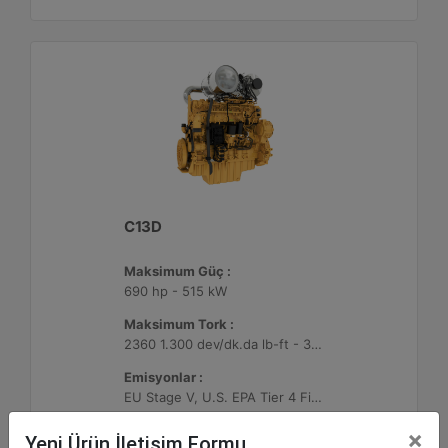
C13D
Maksimum Güç :
690 hp - 515 kW
Maksimum Tork :
2360 1.300 dev/dk.da lb-ft - 3200 1.300 dev/dk.da Nm
Emisyonlar :
EU Stage V, U.S. EPA Tier 4 Final, Korea Stage V, Japan 2014, China NRIV
×
Yeni Ürün İletişim Formu
Detay
Teklif Al