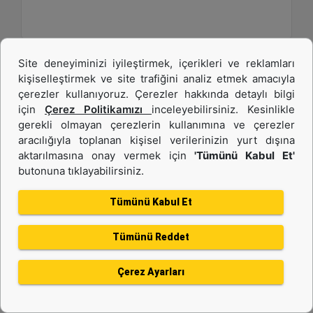
Site deneyiminizi iyileştirmek, içerikleri ve reklamları
kişiselleştirmek ve site trafiğini analiz etmek amacıyla
çerezler kullanıyoruz. Çerezler hakkında detaylı bilgi
için
Çerez Politikamızı
inceleyebilirsiniz. Kesinlikle
gerekli olmayan çerezlerin kullanımına ve çerezler
aracılığıyla toplanan kişisel verilerinizin yurt dışına
aktarılmasına onay vermek için
'Tümünü Kabul Et'
butonuna tıklayabilirsiniz.
C13B
Tümünü Kabul Et
Maksimum Güç :
577 hp - 430 kW
Tümünü Reddet
Maksimum Tork :
1943 1.400 dev/dk.da lb-ft - 2634 1.400 dev/dk.da Nm
Çerez Ayarları
Emisyonlar :
EU Stage V, U.S. EPA Tier 4 Final, Korea Stage V, Japan 2014, China NRIV