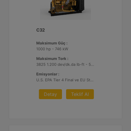
C32
Maksimum Güç :
1000 hp - 746 kW
Maksimum Tork :
3825 1.200 dev/dk.da lb-ft - 5186 1.200 dev/dk.da Nm
Emisyonlar :
U.S. EPA Tier 4 Final ve EU Stage V
Detay
Teklif Al