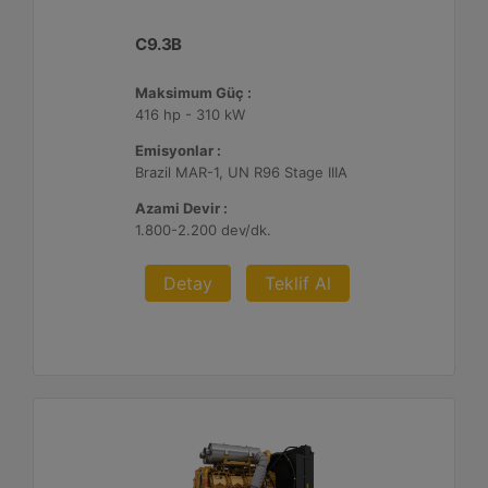
C9.3B
Maksimum Güç :
416 hp - 310 kW
Emisyonlar :
Brazil MAR-1, UN R96 Stage IIIA
Azami Devir :
1.800-2.200 dev/dk.
Detay
Teklif Al