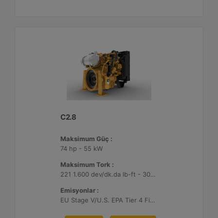
C2.8
Maksimum Güç :
74 hp - 55 kW
Maksimum Tork :
221 1.600 dev/dk.da lb-ft - 300 1.600 dev/dk.da Nm
Emisyonlar :
EU Stage V/U.S. EPA Tier 4 Final/ Japan 2014 (Tier 4 Final)