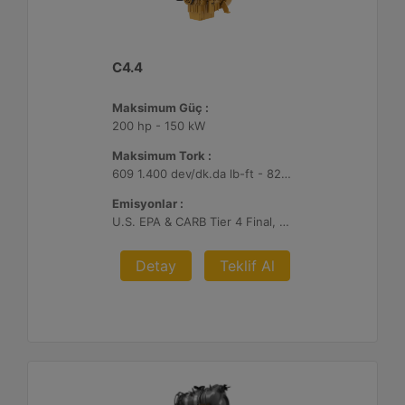
C4.4
Maksimum Güç :
200 hp - 150 kW
Maksimum Tork :
609 1.400 dev/dk.da lb-ft - 825 1.400 dev/dk.da Nm
Emisyonlar :
U.S. EPA & CARB Tier 4 Final, EU Stage V
Detay
Teklif Al