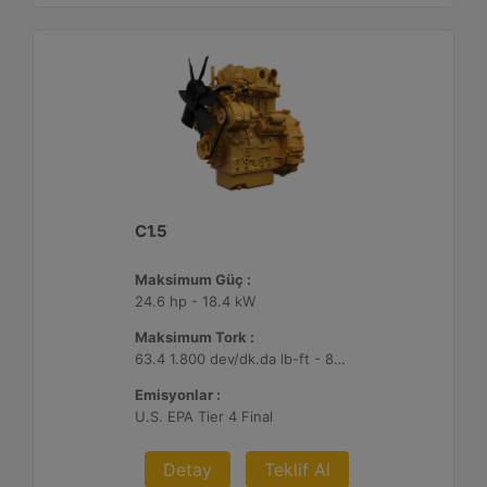
C1.5
Maksimum Güç :
24.6 hp - 18.4 kW
Maksimum Tork :
63.4 1.800 dev/dk.da lb-ft - 86 1.800 dev/dk.da Nm
Emisyonlar :
U.S. EPA Tier 4 Final
Detay
Teklif Al