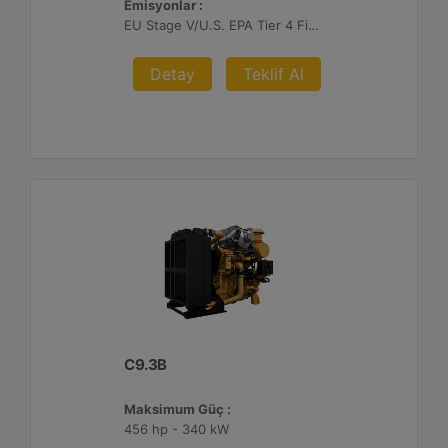
Emisyonlar :
EU Stage V/U.S. EPA Tier 4 Final/ Japan 2014 (Tier 4 Final)
Detay
Teklif Al
C9.3B
Maksimum Güç :
456 hp - 340 kW