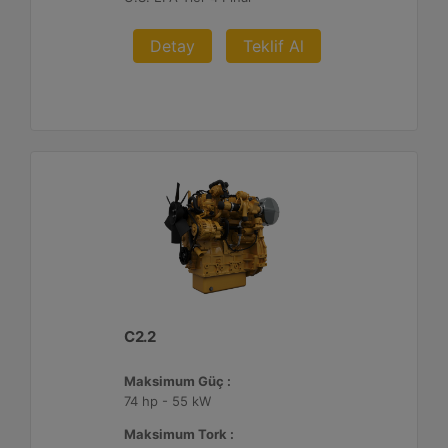
Detay
Teklif Al
C2.2
Maksimum Güç :
74 hp - 55 kW
Maksimum Tork :