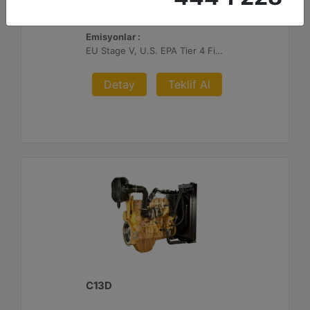
Maksimum Tork :
2360 1.300 dev/dk.da lb-ft - 3200 1.300 dev/dk.da Nm
Emisyonlar :
EU Stage V, U.S. EPA Tier 4 Final, Korea Stage V, Japan 2014, China NRIV
Detay
Teklif Al
C13D