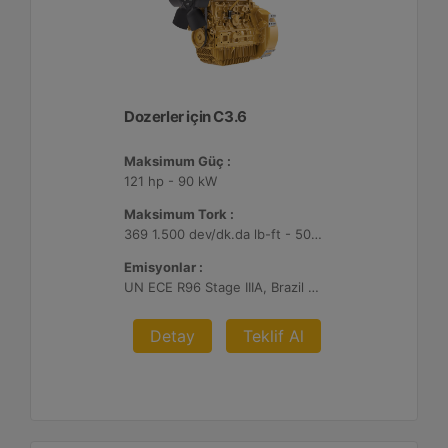
Dozerler için C3.6
Maksimum Güç :
121 hp - 90 kW
Maksimum Tork :
369 1.500 dev/dk.da lb-ft - 500 1.500 dev/dk.da Nm
Emisyonlar :
UN ECE R96 Stage IIIA, Brazil MAR-1
Detay
Teklif Al