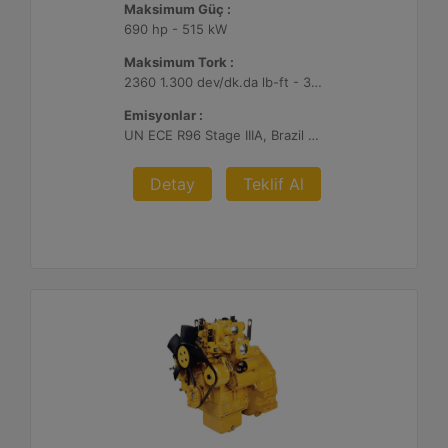
Maksimum Güç :
690 hp - 515 kW
Maksimum Tork :
2360 1.300 dev/dk.da lb-ft - 3200 1.300 dev/dk.da Nm
Emisyonlar :
UN ECE R96 Stage IIIA, Brazil Mar-1, Yönetmelik Bulunmayan Bölge
Detay
Teklif Al