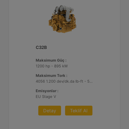
C32B
Maksimum Güç :
1200 hp - 895 kW
Maksimum Tork :
4056 1.200 dev/dk.da lb-ft - 5499 1.200 dev/dk.da Nm
Emisyonlar :
EU Stage V
Detay
Teklif Al