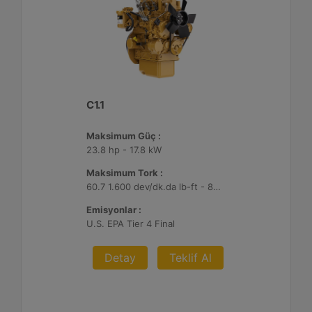
C1.1
Maksimum Güç :
23.8 hp - 17.8 kW
Maksimum Tork :
60.7 1.600 dev/dk.da lb-ft - 82.3 1.600 dev/dk.da Nm
Emisyonlar :
U.S. EPA Tier 4 Final
Detay
Teklif Al