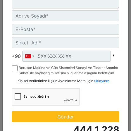
UN ECE R96 Stage IIIA, Brazil Mar-1, Yönetmelik Bulunmayan Bölge
Detay
Teklif Al
+90
*
Borusan Makina ve Güç Sistemleri Sanayi ve Ticaret Anonim
Şirketi ile paylaştığım iletişim bilgilerime aşağıda belirttiğim
kanallardan kampanya, etkinlik ve özel fırsatlar ile ilgili
Kişisel verilerinize ilişkin Aydınlatma Metni için
tıklayınız.
mesaj gönderilmesine izin veriyorum.
C13D
Maksimum Güç :
Gönder
690 hp - 515 kW
444 1 228