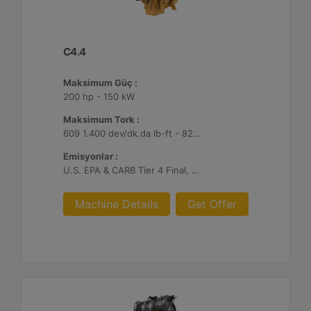
C4.4
Maksimum Güç :
200 hp - 150 kW
Maksimum Tork :
609 1.400 dev/dk.da lb-ft - 825 1.400 dev/dk.da Nm
Emisyonlar :
U.S. EPA & CARB Tier 4 Final, EU Stage V
Machine Details
Get Offer