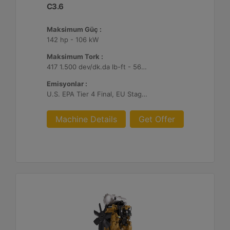
C3.6
Maksimum Güç :
142 hp - 106 kW
Maksimum Tork :
417 1.500 dev/dk.da lb-ft - 566 1.500 dev/dk.da Nm
Emisyonlar :
U.S. EPA Tier 4 Final, EU Stage V, Japan 2014
Machine Details
Get Offer