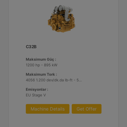
C32B
Maksimum Güç :
1200 hp - 895 kW
Maksimum Tork :
4056 1.200 dev/dk.da lb-ft - 5499 1.200 dev/dk.da Nm
Emisyonlar :
EU Stage V
Machine Details
Get Offer