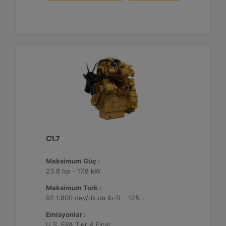
C1.7
Maksimum Güç :
23.8 hp - 17.8 kW
Maksimum Tork :
92 1.800 dev/dk.da lb-ft - 125 1.800 dev/dk.da Nm
Emisyonlar :
U.S. EPA Tier 4 Final