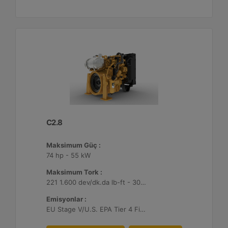
C2.8
Maksimum Güç :
74 hp - 55 kW
Maksimum Tork :
221 1.600 dev/dk.da lb-ft - 300 1.600 dev/dk.da Nm
Emisyonlar :
EU Stage V/U.S. EPA Tier 4 Final/ Japan 2014 (Tier 4 Final)