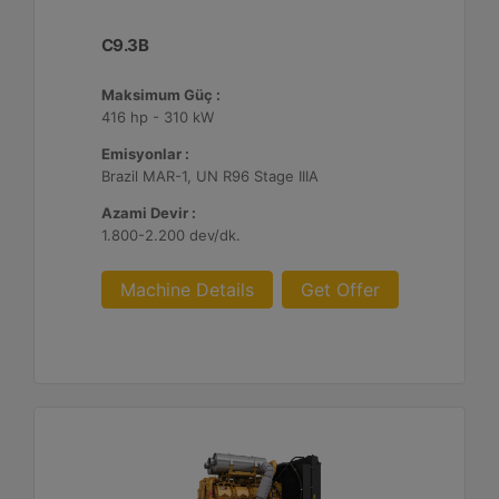
C9.3B
Maksimum Güç :
416 hp - 310 kW
Emisyonlar :
Brazil MAR-1, UN R96 Stage IIIA
Azami Devir :
1.800-2.200 dev/dk.
Machine Details
Get Offer