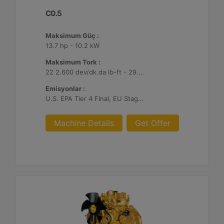
C0.5
Maksimum Güç :
13.7 hp - 10.2 kW
Maksimum Tork :
22 2.600 dev/dk.da lb-ft - 29.7 2.600 dev/dk.da Nm
Emisyonlar :
U.S. EPA Tier 4 Final, EU Stage V
Machine Details
Get Offer