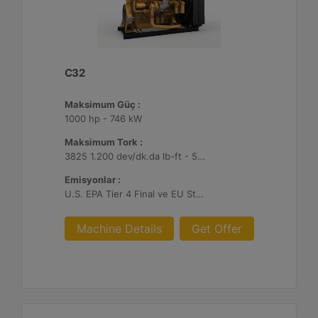
C32
Maksimum Güç :
1000 hp - 746 kW
Maksimum Tork :
3825 1.200 dev/dk.da lb-ft - 5186 1.200 dev/dk.da Nm
Emisyonlar :
U.S. EPA Tier 4 Final ve EU Stage V
Machine Details
Get Offer