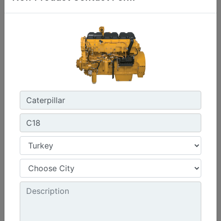
C13D
Maksimum Güç :
690 hp - 515 kW
Maksimum Tork :
2360 1.300 dev/dk.da lb-ft - 3200 1.300 dev/dk.da Nm
Emisyonlar :