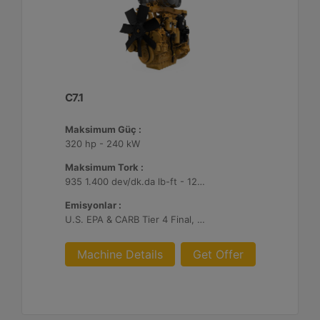
C7.1
Maksimum Güç :
320 hp - 240 kW
Maksimum Tork :
935 1.400 dev/dk.da lb-ft - 1268 1.400 dev/dk.da Nm
Emisyonlar :
U.S. EPA & CARB Tier 4 Final, EU Stage V
Machine Details
Get Offer