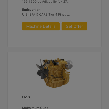
199 1.600 dev/dk.da lb-ft - 270 1.600 dev/dk.da Nm
Emisyonlar :
U.S. EPA & CARB Tier 4 Final, EU Stage V
Machine Details
Get Offer
C2.8
Maksimum Güç :