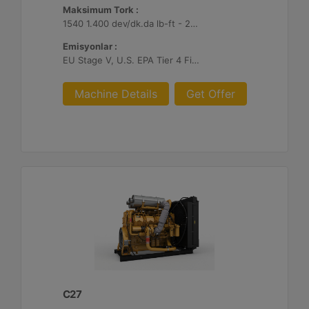
Maksimum Tork :
1540 1.400 dev/dk.da lb-ft - 2088 1.400 dev/dk.da Nm
Emisyonlar :
EU Stage V, U.S. EPA Tier 4 Final, Korea Stage V, Japan 2014 (Tier 4 Final) ve China Nonroad IV
Machine Details
Get Offer
C27