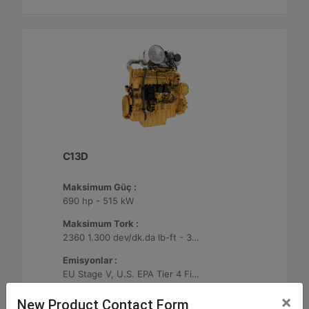
C13D
Maksimum Güç :
690 hp - 515 kW
Maksimum Tork :
2360 1.300 dev/dk.da lb-ft - 3200 1.300 dev/dk.da Nm
Emisyonlar :
EU Stage V, U.S. EPA Tier 4 Final, Korea Stage V, Japan 2014, China NRIV
×
New Product Contact Form
Machine Details
Get Offer