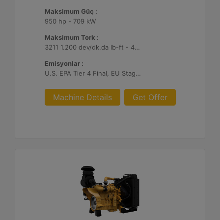
Maksimum Güç :
950 hp - 709 kW
Maksimum Tork :
3211 1.200 dev/dk.da lb-ft - 4354 1.200 dev/dk.da Nm
Emisyonlar :
U.S. EPA Tier 4 Final, EU Stage V
Machine Details
Get Offer