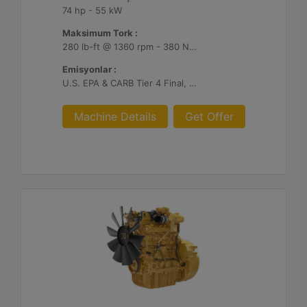
74 hp - 55 kW
Maksimum Tork :
280 lb-ft @ 1360 rpm - 380 Nm @ 1360 rpm
Emisyonlar :
U.S. EPA & CARB Tier 4 Final, EU Stage V
Machine Details
Get Offer