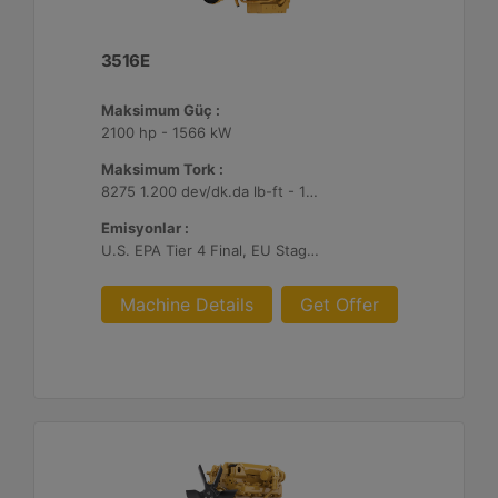
3516E
Maksimum Güç :
2100 hp - 1566 kW
Maksimum Tork :
8275 1.200 dev/dk.da lb-ft - 11220 1.200 dev/dk.da Nm
Emisyonlar :
U.S. EPA Tier 4 Final, EU Stage V
Machine Details
Get Offer