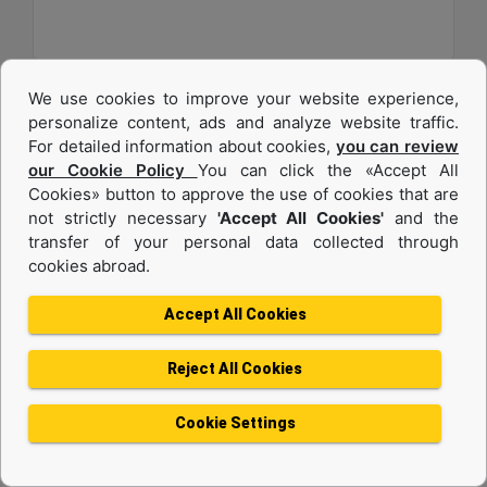
We use cookies to improve your website experience,
personalize content, ads and analyze website traffic.
For detailed information about cookies,
you can review
our Cookie Policy
You can click the «Accept All
Cookies» button to approve the use of cookies that are
not strictly necessary
'Accept All Cookies'
and the
transfer of your personal data collected through
cookies abroad.
C13B
Accept All Cookies
Maksimum Güç :
577 hp - 430 kW
Reject All Cookies
Maksimum Tork :
1943 1.400 dev/dk.da lb-ft - 2634 1.400 dev/dk.da Nm
Cookie Settings
Emisyonlar :
EU Stage V, U.S. EPA Tier 4 Final, Korea Stage V, Japan 2014, China NRIV