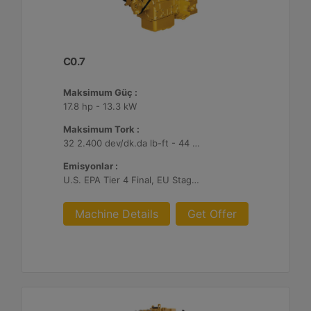
C0.7
Maksimum Güç :
17.8 hp - 13.3 kW
Maksimum Tork :
32 2.400 dev/dk.da lb-ft - 44 2.400 dev/dk.da Nm
Emisyonlar :
U.S. EPA Tier 4 Final, EU Stage V
Machine Details
Get Offer