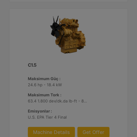
C1.5
Maksimum Güç :
24.6 hp - 18.4 kW
Maksimum Tork :
63.4 1.800 dev/dk.da lb-ft - 86 1.800 dev/dk.da Nm
Emisyonlar :
U.S. EPA Tier 4 Final
Machine Details
Get Offer