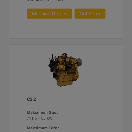
Machine Details
Get Offer
C2.2
Maksimum Güç :
74 hp - 55 kW
Maksimum Tork :