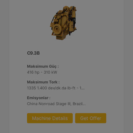
C9.3B
Maksimum Güç :
416 hp - 310 kW
Maksimum Tork :
1335 1.400 dev/dk.da lb-ft - 1810 1.400 dev/dk.da Nm
Emisyonlar :
China Nonroad Stage III, Brazil MAR-1, UN ECE R96 Stage IIIA
Machine Details
Get Offer