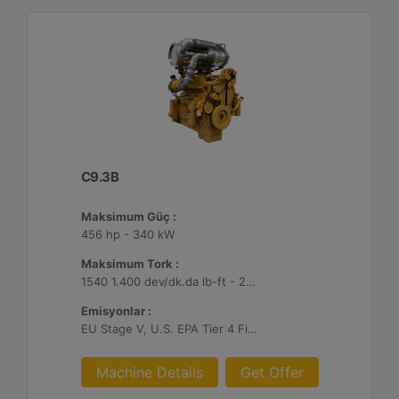
C9.3B
Maksimum Güç :
456 hp - 340 kW
Maksimum Tork :
1540 1.400 dev/dk.da lb-ft - 2088 1.400 dev/dk.da Nm
Emisyonlar :
EU Stage V, U.S. EPA Tier 4 Final, Korea Stage V, Japan 2014, China NRIV
Machine Details
Get Offer