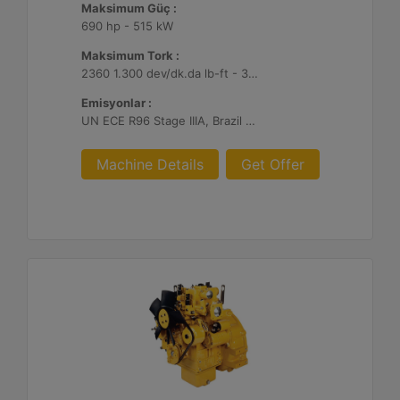
Maksimum Güç :
690 hp - 515 kW
Maksimum Tork :
2360 1.300 dev/dk.da lb-ft - 3200 1.300 dev/dk.da Nm
Emisyonlar :
UN ECE R96 Stage IIIA, Brazil Mar-1, Yönetmelik Bulunmayan Bölge
Machine Details
Get Offer