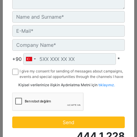
UN ECE R96 Stage IIIA, Brazil Mar-1, Yönetmelik Bulunmayan Bölge
Machine Details
Get Offer
+90
*
I give my consent for sending of messages about campaigns,
events and special opportunities through the channels I have
mentioned below to my contact information I share with
Kişisel verilerinize ilişkin Aydınlatma Metni için
tıklayınız.
Borusan Makina ve Güç Sistemleri Sanayi ve Ticaret Anonim
Sirketi.
C13D
Maksimum Güç :
Send
690 hp - 515 kW
444 1 228