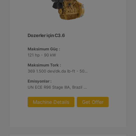
Dozerler için C3.6
Maksimum Güç :
121 hp - 90 kW
Maksimum Tork :
369 1.500 dev/dk.da lb-ft - 500 1.500 dev/dk.da Nm
Emisyonlar :
UN ECE R96 Stage IIIA, Brazil MAR-1
Machine Details
Get Offer