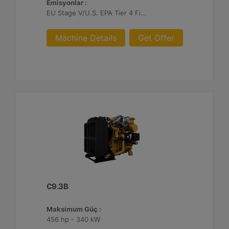
Emisyonlar :
EU Stage V/U.S. EPA Tier 4 Final/ Japan 2014 (Tier 4 Final)
Machine Details
Get Offer
C9.3B
Maksimum Güç :
456 hp - 340 kW