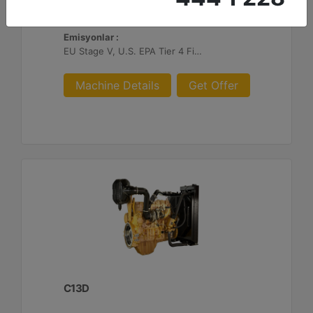
Maksimum Tork :
2360 1.300 dev/dk.da lb-ft - 3200 1.300 dev/dk.da Nm
Emisyonlar :
EU Stage V, U.S. EPA Tier 4 Final, Korea Stage V, Japan 2014, China NRIV
Machine Details
Get Offer
C13D