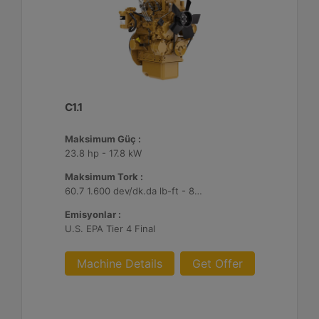
C1.1
Maksimum Güç :
23.8 hp - 17.8 kW
Maksimum Tork :
60.7 1.600 dev/dk.da lb-ft - 82.3 1.600 dev/dk.da Nm
Emisyonlar :
U.S. EPA Tier 4 Final
Machine Details
Get Offer