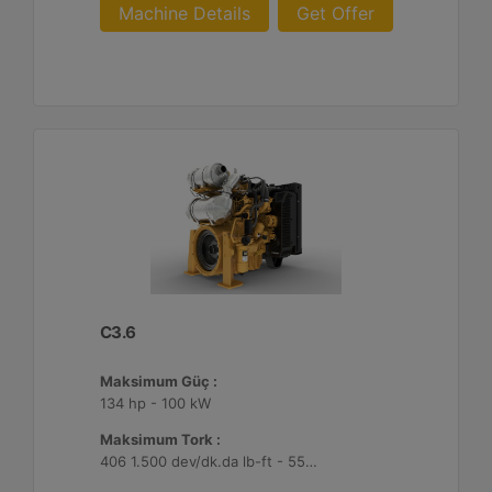
Machine Details
Get Offer
C3.6
Maksimum Güç :
134 hp - 100 kW
Maksimum Tork :
406 1.500 dev/dk.da lb-ft - 550 1.500 dev/dk.da Nm