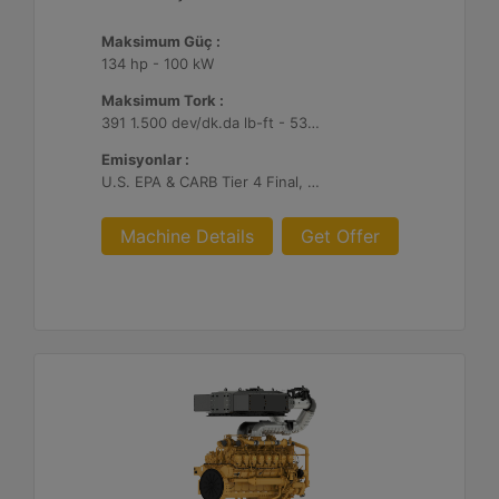
Maksimum Güç :
134 hp - 100 kW
Maksimum Tork :
391 1.500 dev/dk.da lb-ft - 530 1.500 dev/dk.da Nm
Emisyonlar :
U.S. EPA & CARB Tier 4 Final, EU Stage V
Machine Details
Get Offer