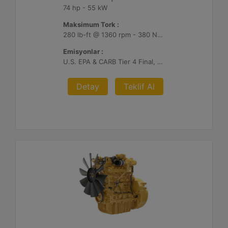
74 hp - 55 kW
Maksimum Tork :
280 lb-ft @ 1360 rpm - 380 Nm @ 1360 rpm
Emisyonlar :
U.S. EPA & CARB Tier 4 Final, EU Stage V
Detay
Teklif Al