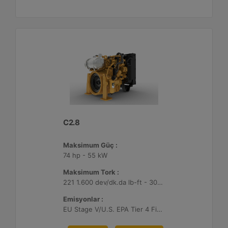
C2.8
Maksimum Güç :
74 hp - 55 kW
Maksimum Tork :
221 1.600 dev/dk.da lb-ft - 300 1.600 dev/dk.da Nm
Emisyonlar :
EU Stage V/U.S. EPA Tier 4 Final/ Japan 2014 (Tier 4 Final)