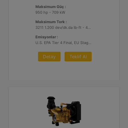
Maksimum Güç :
950 hp - 709 kW
Maksimum Tork :
3211 1.200 dev/dk.da lb-ft - 4354 1.200 dev/dk.da Nm
Emisyonlar :
U.S. EPA Tier 4 Final, EU Stage V
Detay
Teklif Al