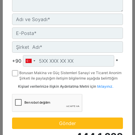
UN ECE R96 Stage IIIA, Brazil Mar-1, Yönetmelik Bulunmayan Bölge
Detay
Teklif Al
+90
*
Borusan Makina ve Güç Sistemleri Sanayi ve Ticaret Anonim
Şirketi ile paylaştığım iletişim bilgilerime aşağıda belirttiğim
kanallardan kampanya, etkinlik ve özel fırsatlar ile ilgili
Kişisel verilerinize ilişkin Aydınlatma Metni için
tıklayınız.
mesaj gönderilmesine izin veriyorum.
C13D
Maksimum Güç :
Gönder
690 hp - 515 kW