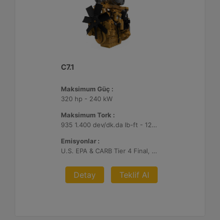
C7.1
Maksimum Güç :
320 hp - 240 kW
Maksimum Tork :
935 1.400 dev/dk.da lb-ft - 1268 1.400 dev/dk.da Nm
Emisyonlar :
U.S. EPA & CARB Tier 4 Final, EU Stage V
Detay
Teklif Al