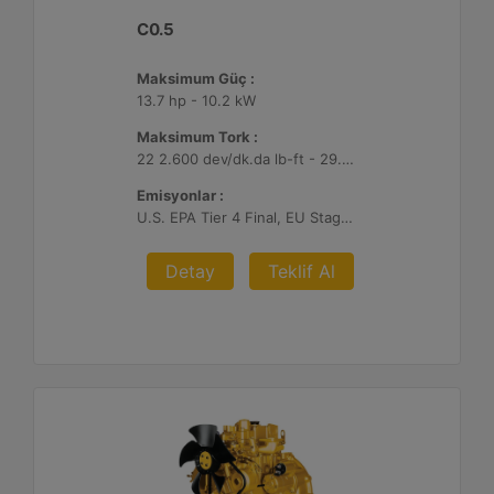
C0.5
Maksimum Güç :
13.7 hp - 10.2 kW
Maksimum Tork :
22 2.600 dev/dk.da lb-ft - 29.7 2.600 dev/dk.da Nm
Emisyonlar :
U.S. EPA Tier 4 Final, EU Stage V
Detay
Teklif Al