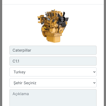
C13D
Maksimum Güç :
690 hp - 515 kW
Maksimum Tork :
2360 1.300 dev/dk.da lb-ft - 3200 1.300 dev/dk.da Nm
Emisyonlar :