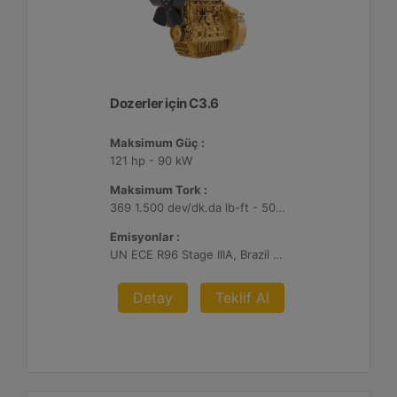
Dozerler için C3.6
Maksimum Güç :
121 hp - 90 kW
Maksimum Tork :
369 1.500 dev/dk.da lb-ft - 500 1.500 dev/dk.da Nm
Emisyonlar :
UN ECE R96 Stage IIIA, Brazil MAR-1
Detay
Teklif Al