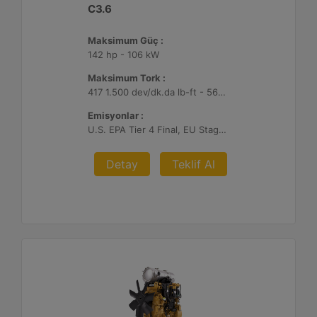
C3.6
Maksimum Güç :
142 hp - 106 kW
Maksimum Tork :
417 1.500 dev/dk.da lb-ft - 566 1.500 dev/dk.da Nm
Emisyonlar :
U.S. EPA Tier 4 Final, EU Stage V, Japan 2014
Detay
Teklif Al