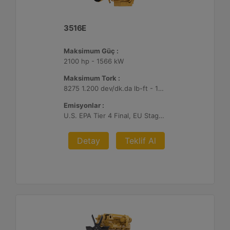
3516E
Maksimum Güç :
2100 hp - 1566 kW
Maksimum Tork :
8275 1.200 dev/dk.da lb-ft - 11220 1.200 dev/dk.da Nm
Emisyonlar :
U.S. EPA Tier 4 Final, EU Stage V
Detay
Teklif Al