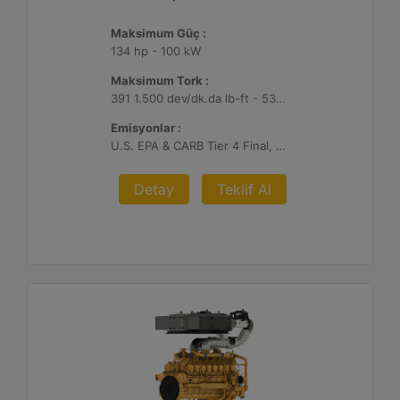
Maksimum Güç :
134 hp - 100 kW
Maksimum Tork :
391 1.500 dev/dk.da lb-ft - 530 1.500 dev/dk.da Nm
Emisyonlar :
U.S. EPA & CARB Tier 4 Final, EU Stage V
Detay
Teklif Al