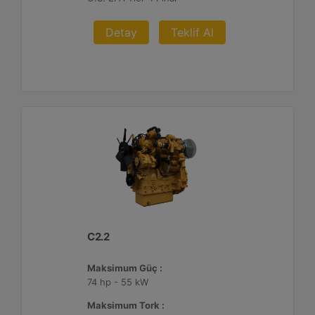
Detay
Teklif Al
C2.2
Maksimum Güç :
74 hp - 55 kW
Maksimum Tork :