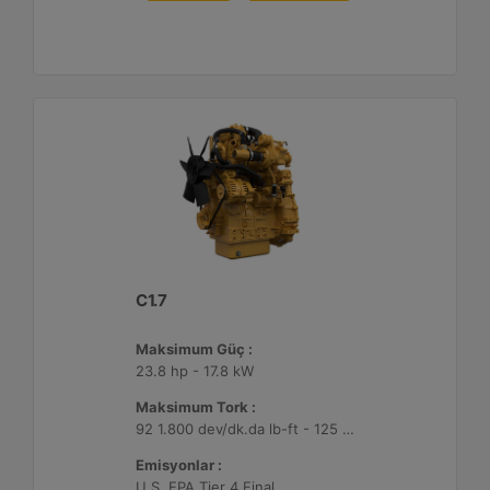
C1.7
Maksimum Güç :
23.8 hp - 17.8 kW
Maksimum Tork :
92 1.800 dev/dk.da lb-ft - 125 1.800 dev/dk.da Nm
Emisyonlar :
U.S. EPA Tier 4 Final