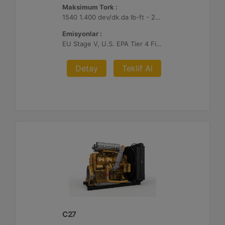
Maksimum Tork :
1540 1.400 dev/dk.da lb-ft - 2088 1.400 dev/dk.da Nm
Emisyonlar :
EU Stage V, U.S. EPA Tier 4 Final, Korea Stage V, Japan 2014 (Tier 4 Final) ve China Nonroad IV
Detay
Teklif Al
C27