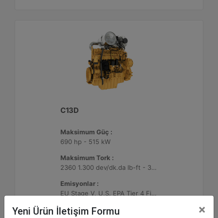
C13D
Maksimum Güç :
690 hp - 515 kW
Maksimum Tork :
2360 1.300 dev/dk.da lb-ft - 3200 1.300 dev/dk.da Nm
Emisyonlar :
EU Stage V, U.S. EPA Tier 4 Final, Korea Stage V, Japan 2014, China NRIV
×
Yeni Ürün İletişim Formu
Detay
Teklif Al