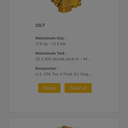
C0.7
Maksimum Güç :
17.8 hp - 13.3 kW
Maksimum Tork :
32 2.400 dev/dk.da lb-ft - 44 2.400 dev/dk.da Nm
Emisyonlar :
U.S. EPA Tier 4 Final, EU Stage V
Detay
Teklif Al