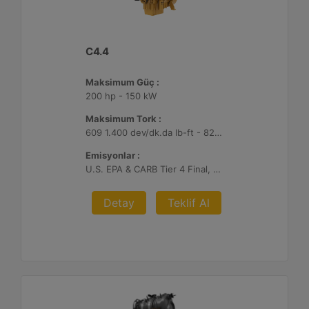
C4.4
Maksimum Güç :
200 hp - 150 kW
Maksimum Tork :
609 1.400 dev/dk.da lb-ft - 825 1.400 dev/dk.da Nm
Emisyonlar :
U.S. EPA & CARB Tier 4 Final, EU Stage V
Detay
Teklif Al