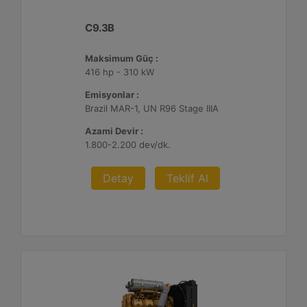
C9.3B
Maksimum Güç :
416 hp - 310 kW
Emisyonlar :
Brazil MAR-1, UN R96 Stage IIIA
Azami Devir :
1.800-2.200 dev/dk.
Detay
Teklif Al