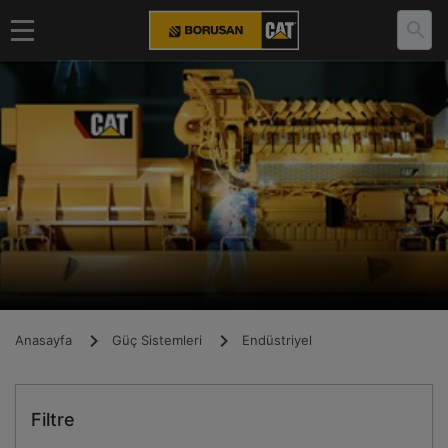
Anasayfa
Güç Sistemleri
Endüstriyel
Filtre