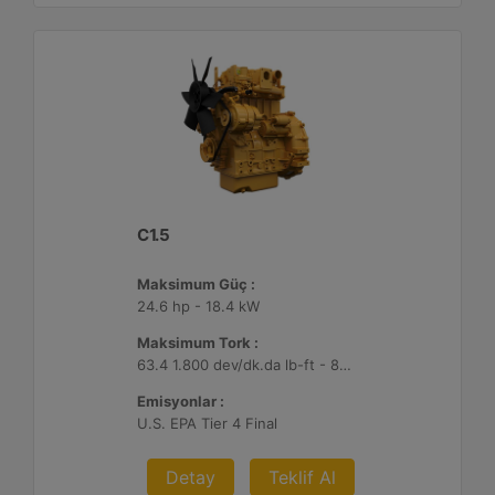
C1.5
Maksimum Güç :
24.6 hp - 18.4 kW
Maksimum Tork :
63.4 1.800 dev/dk.da lb-ft - 86 1.800 dev/dk.da Nm
Emisyonlar :
U.S. EPA Tier 4 Final
Detay
Teklif Al