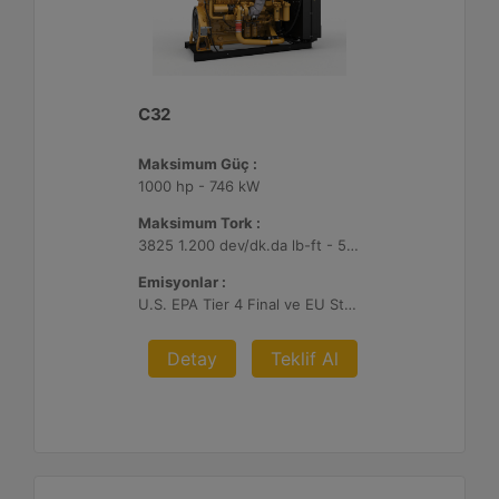
C32
Maksimum Güç :
1000 hp - 746 kW
Maksimum Tork :
3825 1.200 dev/dk.da lb-ft - 5186 1.200 dev/dk.da Nm
Emisyonlar :
U.S. EPA Tier 4 Final ve EU Stage V
Detay
Teklif Al