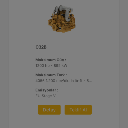
C32B
Maksimum Güç :
1200 hp - 895 kW
Maksimum Tork :
4056 1.200 dev/dk.da lb-ft - 5499 1.200 dev/dk.da Nm
Emisyonlar :
EU Stage V
Detay
Teklif Al