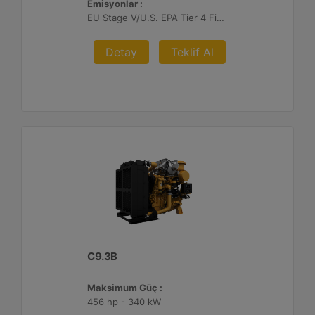
Emisyonlar :
EU Stage V/U.S. EPA Tier 4 Final/ Japan 2014 (Tier 4 Final)
Detay
Teklif Al
C9.3B
Maksimum Güç :
456 hp - 340 kW