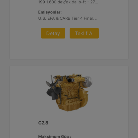
199 1.600 dev/dk.da lb-ft - 270 1.600 dev/dk.da Nm
Emisyonlar :
U.S. EPA & CARB Tier 4 Final, EU Stage V
Detay
Teklif Al
C2.8
Maksimum Güç :