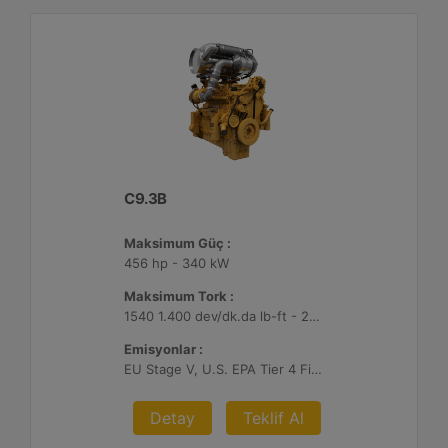
C9.3B
Maksimum Güç :
456 hp - 340 kW
Maksimum Tork :
1540 1.400 dev/dk.da lb-ft - 2088 1.400 dev/dk.da Nm
Emisyonlar :
EU Stage V, U.S. EPA Tier 4 Final, Korea Stage V, Japan 2014, China NRIV
Detay
Teklif Al