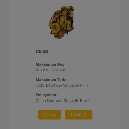
C9.3B
Maksimum Güç :
416 hp - 310 kW
Maksimum Tork :
1335 1.400 dev/dk.da lb-ft - 1810 1.400 dev/dk.da Nm
Emisyonlar :
China Nonroad Stage III, Brazil MAR-1, UN ECE R96 Stage IIIA
Detay
Teklif Al