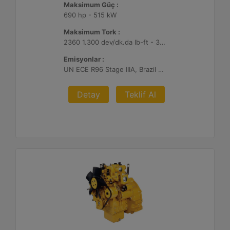
Maksimum Güç :
690 hp - 515 kW
Maksimum Tork :
2360 1.300 dev/dk.da lb-ft - 3200 1.300 dev/dk.da Nm
Emisyonlar :
UN ECE R96 Stage IIIA, Brazil Mar-1, Yönetmelik Bulunmayan Bölge
Detay
Teklif Al