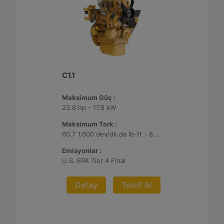
C1.1
Maksimum Güç :
23.8 hp - 17.8 kW
Maksimum Tork :
60.7 1.600 dev/dk.da lb-ft - 82.3 1.600 dev/dk.da Nm
Emisyonlar :
U.S. EPA Tier 4 Final
Detay
Teklif Al