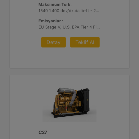
Maksimum Tork :
1540 1.400 dev/dk.da lb-ft - 2088 1.400 dev/dk.da Nm
Emisyonlar :
EU Stage V, U.S. EPA Tier 4 Final, Korea Stage V, Japan 2014 (Tier 4 Final) ve China Nonroad IV
Detay
Teklif Al
C27