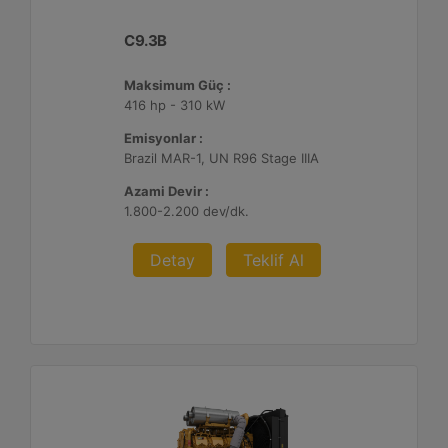
C9.3B
Maksimum Güç :
416 hp - 310 kW
Emisyonlar :
Brazil MAR-1, UN R96 Stage IIIA
Azami Devir :
1.800-2.200 dev/dk.
Detay
Teklif Al