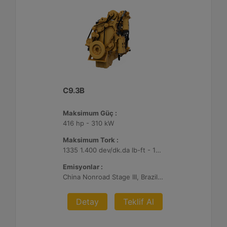
C9.3B
Maksimum Güç :
416 hp - 310 kW
Maksimum Tork :
1335 1.400 dev/dk.da lb-ft - 1810 1.400 dev/dk.da Nm
Emisyonlar :
China Nonroad Stage III, Brazil MAR-1, UN ECE R96 Stage IIIA
Detay
Teklif Al