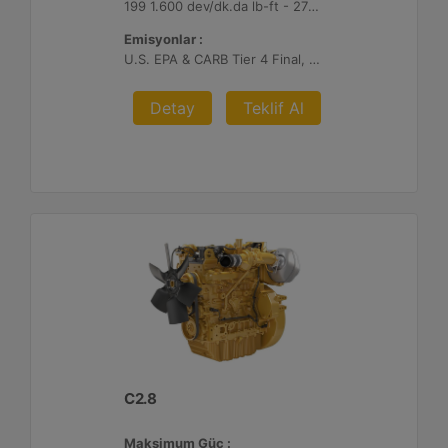
199 1.600 dev/dk.da lb-ft - 270 1.600 dev/dk.da Nm
Emisyonlar :
U.S. EPA & CARB Tier 4 Final, EU Stage V
Detay
Teklif Al
C2.8
Maksimum Güç :