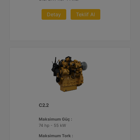
Detay
Teklif Al
C2.2
Maksimum Güç :
74 hp - 55 kW
Maksimum Tork :