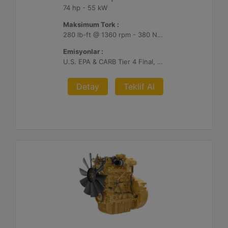
74 hp - 55 kW
Maksimum Tork :
280 lb-ft @ 1360 rpm - 380 Nm @ 1360 rpm
Emisyonlar :
U.S. EPA & CARB Tier 4 Final, EU Stage V
Detay
Teklif Al