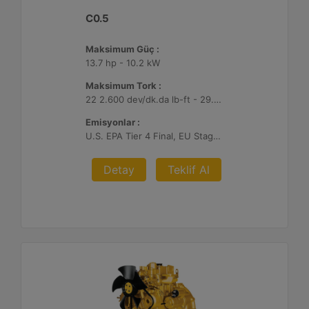
C0.5
Maksimum Güç :
13.7 hp - 10.2 kW
Maksimum Tork :
22 2.600 dev/dk.da lb-ft - 29.7 2.600 dev/dk.da Nm
Emisyonlar :
U.S. EPA Tier 4 Final, EU Stage V
Detay
Teklif Al