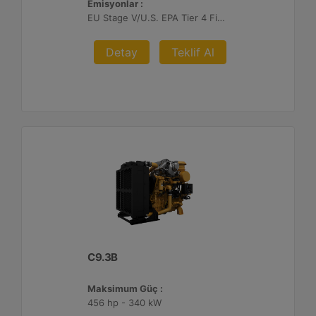
Emisyonlar :
EU Stage V/U.S. EPA Tier 4 Final/ Japan 2014 (Tier 4 Final)
Detay
Teklif Al
C9.3B
Maksimum Güç :
456 hp - 340 kW