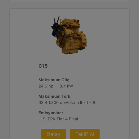
C1.5
Maksimum Güç :
24.6 hp - 18.4 kW
Maksimum Tork :
63.4 1.800 dev/dk.da lb-ft - 86 1.800 dev/dk.da Nm
Emisyonlar :
U.S. EPA Tier 4 Final
Detay
Teklif Al