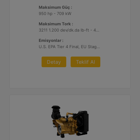
Maksimum Güç :
950 hp - 709 kW
Maksimum Tork :
3211 1.200 dev/dk.da lb-ft - 4354 1.200 dev/dk.da Nm
Emisyonlar :
U.S. EPA Tier 4 Final, EU Stage V
Detay
Teklif Al