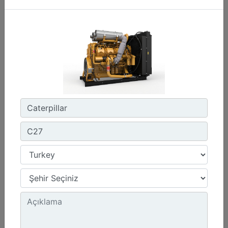
C13D
Maksimum Güç :
690 hp - 515 kW
Maksimum Tork :
2360 1.300 dev/dk.da lb-ft - 3200 1.300 dev/dk.da Nm
Emisyonlar :