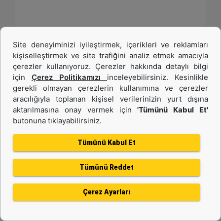
Site deneyiminizi iyileştirmek, içerikleri ve reklamları
kişiselleştirmek ve site trafiğini analiz etmek amacıyla
çerezler kullanıyoruz. Çerezler hakkında detaylı bilgi
için
Çerez Politikamızı
inceleyebilirsiniz. Kesinlikle
gerekli olmayan çerezlerin kullanımına ve çerezler
aracılığıyla toplanan kişisel verilerinizin yurt dışına
aktarılmasına onay vermek için
'Tümünü Kabul Et'
butonuna tıklayabilirsiniz.
C13B
Tümünü Kabul Et
Maksimum Güç :
577 hp - 430 kW
Tümünü Reddet
Maksimum Tork :
1943 1.400 dev/dk.da lb-ft - 2634 1.400 dev/dk.da Nm
Çerez Ayarları
Emisyonlar :
EU Stage V, U.S. EPA Tier 4 Final, Korea Stage V, Japan 2014, China NRIV