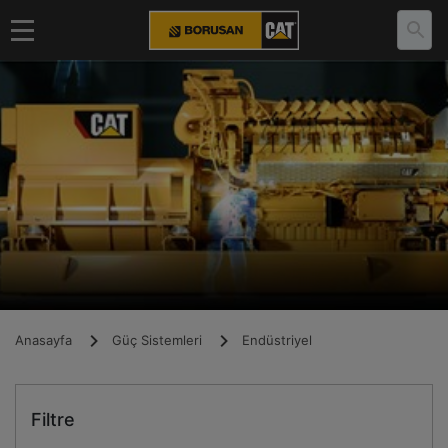
Anasayfa
Güç Sistemleri
Endüstriyel
Filtre