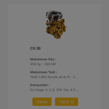
C9.3B
Maksimum Güç :
456 hp - 340 kW
Maksimum Tork :
1540 1.400 dev/dk.da lb-ft - 2088 1.400 dev/dk.da Nm
Emisyonlar :
EU Stage V, U.S. EPA Tier 4 Final, Korea Stage V, Japan 2014, China NRIV
Detay
Teklif Al