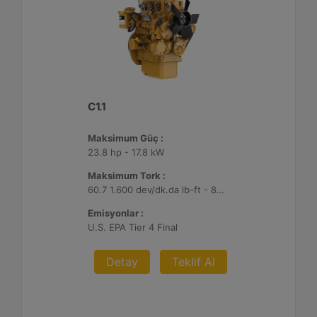
C1.1
Maksimum Güç :
23.8 hp - 17.8 kW
Maksimum Tork :
60.7 1.600 dev/dk.da lb-ft - 82.3 1.600 dev/dk.da Nm
Emisyonlar :
U.S. EPA Tier 4 Final
Detay
Teklif Al