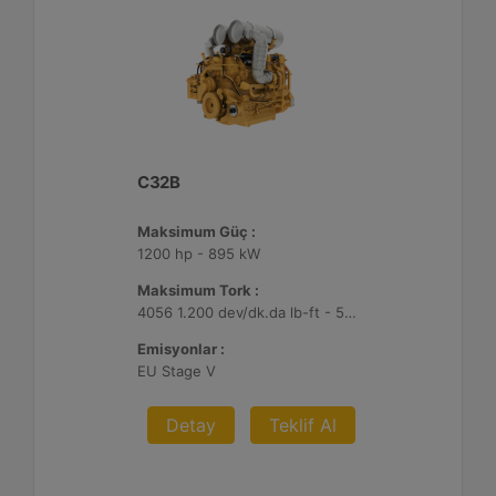
C32B
Maksimum Güç :
1200 hp - 895 kW
Maksimum Tork :
4056 1.200 dev/dk.da lb-ft - 5499 1.200 dev/dk.da Nm
Emisyonlar :
EU Stage V
Detay
Teklif Al