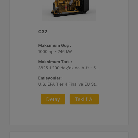
C32
Maksimum Güç :
1000 hp - 746 kW
Maksimum Tork :
3825 1.200 dev/dk.da lb-ft - 5186 1.200 dev/dk.da Nm
Emisyonlar :
U.S. EPA Tier 4 Final ve EU Stage V
Detay
Teklif Al