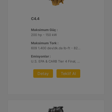
C4.4
Maksimum Güç :
200 hp - 150 kW
Maksimum Tork :
609 1.400 dev/dk.da lb-ft - 825 1.400 dev/dk.da Nm
Emisyonlar :
U.S. EPA & CARB Tier 4 Final, EU Stage V
Detay
Teklif Al