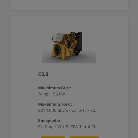
C2.8
Maksimum Güç :
74 hp - 55 kW
Maksimum Tork :
221 1.600 dev/dk.da lb-ft - 300 1.600 dev/dk.da Nm
Emisyonlar :
EU Stage V/U.S. EPA Tier 4 Final/ Japan 2014 (Tier 4 Final)