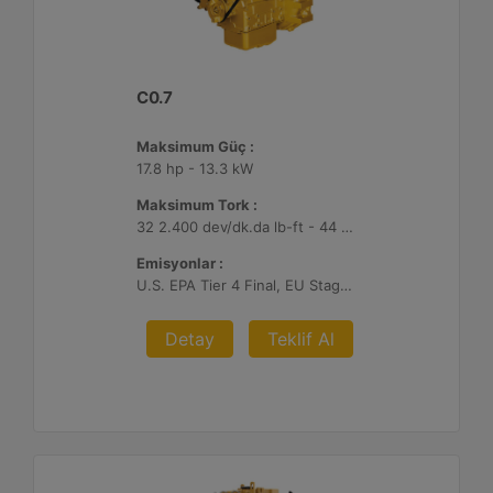
C0.7
Maksimum Güç :
17.8 hp - 13.3 kW
Maksimum Tork :
32 2.400 dev/dk.da lb-ft - 44 2.400 dev/dk.da Nm
Emisyonlar :
U.S. EPA Tier 4 Final, EU Stage V
Detay
Teklif Al