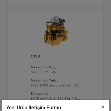
C13D
Maksimum Güç :
690 hp - 515 kW
Maksimum Tork :
2360 1.300 dev/dk.da lb-ft - 3200 1.300 dev/dk.da Nm
Emisyonlar :
EU Stage V, U.S. EPA Tier 4 Final, Korea Stage V, Japan 2014, China NRIV
×
Yeni Ürün İletişim Formu
Detay
Teklif Al