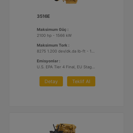
3516E
Maksimum Güç :
2100 hp - 1566 kW
Maksimum Tork :
8275 1.200 dev/dk.da lb-ft - 11220 1.200 dev/dk.da Nm
Emisyonlar :
U.S. EPA Tier 4 Final, EU Stage V
Detay
Teklif Al