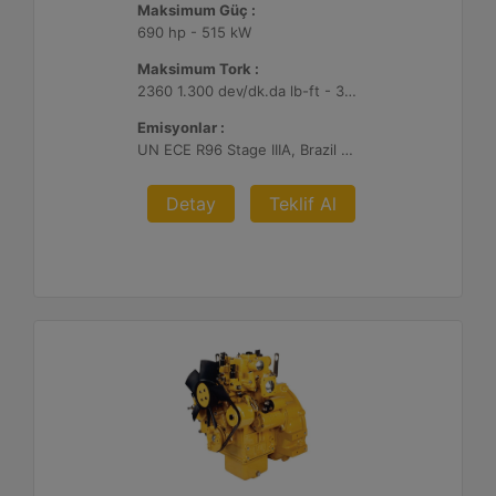
Maksimum Güç :
690 hp - 515 kW
Maksimum Tork :
2360 1.300 dev/dk.da lb-ft - 3200 1.300 dev/dk.da Nm
Emisyonlar :
UN ECE R96 Stage IIIA, Brazil Mar-1, Yönetmelik Bulunmayan Bölge
Detay
Teklif Al