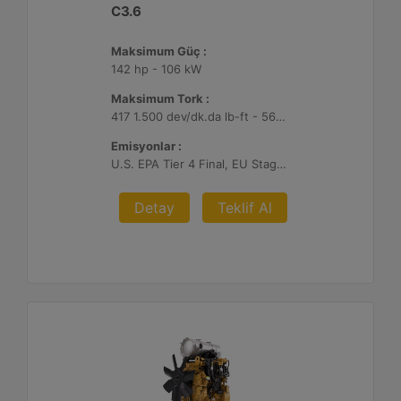
C3.6
Maksimum Güç :
142 hp - 106 kW
Maksimum Tork :
417 1.500 dev/dk.da lb-ft - 566 1.500 dev/dk.da Nm
Emisyonlar :
U.S. EPA Tier 4 Final, EU Stage V, Japan 2014
Detay
Teklif Al