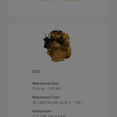
C1.7
Maksimum Güç :
23.8 hp - 17.8 kW
Maksimum Tork :
92 1.800 dev/dk.da lb-ft - 125 1.800 dev/dk.da Nm
Emisyonlar :
U.S. EPA Tier 4 Final