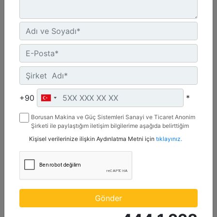
UN ECE R96 Stage IIIA, Brazil Mar-1, Yönetmelik Bulunmayan Bölge
Detay
Teklif Al
+90
*
Borusan Makina ve Güç Sistemleri Sanayi ve Ticaret Anonim
Şirketi ile paylaştığım iletişim bilgilerime aşağıda belirttiğim
kanallardan kampanya, etkinlik ve özel fırsatlar ile ilgili
Kişisel verilerinize ilişkin Aydınlatma Metni için
tıklayınız.
mesaj gönderilmesine izin veriyorum.
C13D
Maksimum Güç :
Gönder
690 hp - 515 kW