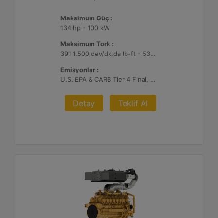
Maksimum Güç :
134 hp - 100 kW
Maksimum Tork :
391 1.500 dev/dk.da lb-ft - 530 1.500 dev/dk.da Nm
Emisyonlar :
U.S. EPA & CARB Tier 4 Final, EU Stage V
Detay
Teklif Al