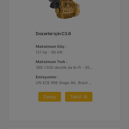
Dozerler için C3.6
Maksimum Güç :
121 hp - 90 kW
Maksimum Tork :
369 1.500 dev/dk.da lb-ft - 500 1.500 dev/dk.da Nm
Emisyonlar :
UN ECE R96 Stage IIIA, Brazil MAR-1
Detay
Teklif Al