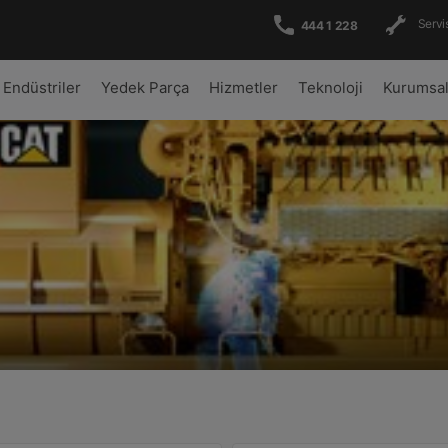
Servis
444 1 228
Endüstriler
Yedek Parça
Hizmetler
Teknoloji
Kurumsa