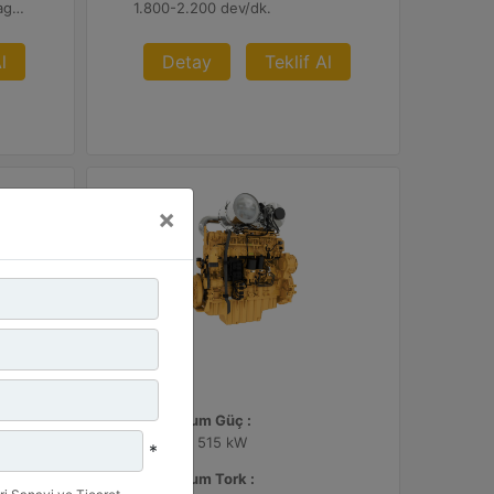
U.S. EPA Tier 4 Final, EU Stage V
1.800-2.200 dev/dk.
l
Detay
Teklif Al
×
C13D
Maksimum Güç :
690 hp - 515 kW
*
Maksimum Tork :