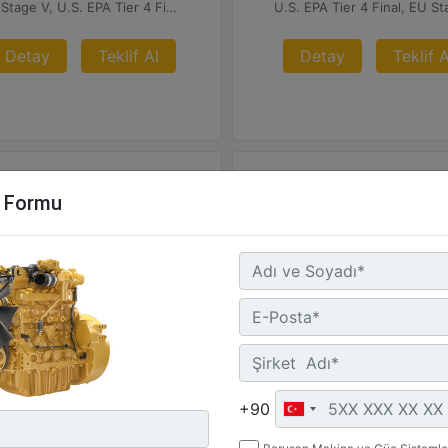
EU Stage V, U.S. EPA Tier 4 Final, Korea Stage V, Japan 2014 (Tier 4 Final) ve China Nonroad IV
Detay
Teklif Al
Detay
Teklif A
m Formu
2
C32B
ksimum Güç :
Maksimum Güç :
0 hp - 746 kW
1200 hp - 895 kW
+90
ksimum Tork :
Maksimum Tork :