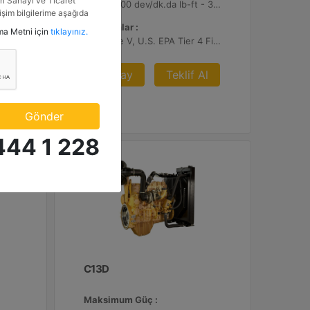
i Sanayi ve Ticaret
4056 1.200 dev/dk.da lb-ft - 5499 1.200 dev/dk.da Nm
2360 1.300 dev/dk.da lb-ft - 3200 1.300 dev/dk.da Nm
tişim bilgilerime aşağıda
etkinlik ve özel fırsatlar
Emisyonlar :
tma Metni için
tıklayınız.
n veriyorum.
EU Stage V, U.S. EPA Tier 4 Final, Korea Stage V, Japan 2014, China NRIV
l
Detay
Teklif Al
Gönder
444 1 228
C13D
Maksimum Güç :