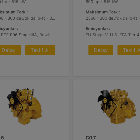
 hp - 515 kW
690 hp - 515 kW
ksimum Tork :
Maksimum Tork :
2360 1.300 dev/dk.da lb-ft - 3200 1.300 dev/dk.da Nm
syonlar :
Emisyonlar :
UN ECE R96 Stage IIIA, Brazil Mar-1, Yönetmelik Bulunmayan Bölge
Detay
Teklif Al
Detay
Teklif A
.5
C0.7