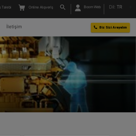
Dil:
TR
Boom Web
 Talebi
Online Alışveriş
l
İletişim
Biz Sizi Arayalım