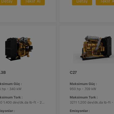
Detay
Teklif Al
Detay
Teklif A
.3B
C27
ksimum Güç :
Maksimum Güç :
6 hp - 340 kW
950 hp - 709 kW
ksimum Tork :
Maksimum Tork :
1540 1.400 dev/dk.da lb-ft - 2088 1.400 dev/dk.da Nm
syonlar :
Emisyonlar :