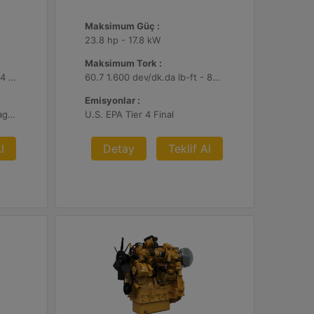
Maksimum Güç :
23.8 hp - 17.8 kW
Maksimum Tork :
32 2.400 dev/dk.da lb-ft - 44 2.400 dev/dk.da Nm
60.7 1.600 dev/dk.da lb-ft - 82.3 1.600 dev/dk.da Nm
Emisyonlar :
U.S. EPA Tier 4 Final, EU Stage V
U.S. EPA Tier 4 Final
l
Detay
Teklif Al