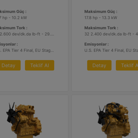
ksimum Güç :
Maksimum Güç :
7 hp - 10.2 kW
17.8 hp - 13.3 kW
ksimum Tork :
Maksimum Tork :
22 2.600 dev/dk.da lb-ft - 29.7 2.600 dev/dk.da Nm
syonlar :
Emisyonlar :
U.S. EPA Tier 4 Final, EU Stage V
Detay
Teklif Al
Detay
Teklif A