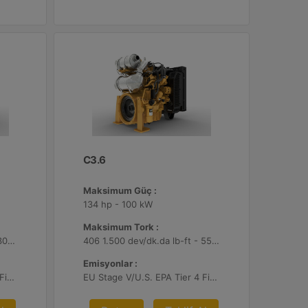
C3.6
Maksimum Güç :
134 hp - 100 kW
Maksimum Tork :
221 1.600 dev/dk.da lb-ft - 300 1.600 dev/dk.da Nm
406 1.500 dev/dk.da lb-ft - 550 1.500 dev/dk.da Nm
Emisyonlar :
EU Stage V/U.S. EPA Tier 4 Final/ Japan 2014 (Tier 4 Final)
EU Stage V/U.S. EPA Tier 4 Final/ Japan 2014 (Tier 4 Final)