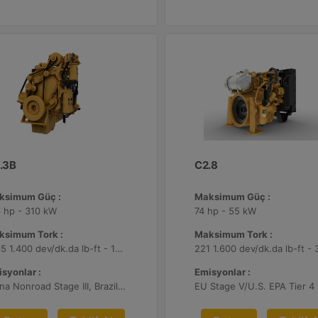
.3B
C2.8
ksimum Güç :
Maksimum Güç :
 hp - 310 kW
74 hp - 55 kW
ksimum Tork :
Maksimum Tork :
1335 1.400 dev/dk.da lb-ft - 1810 1.400 dev/dk.da Nm
syonlar :
Emisyonlar :
China Nonroad Stage III, Brazil MAR-1, UN ECE R96 Stage IIIA