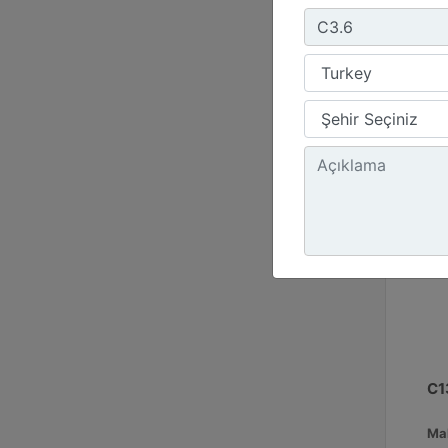
Emi
C1
Ma