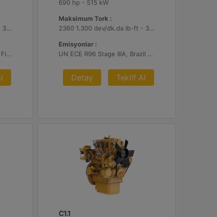
690 hp - 515 kW
Maksimum Tork :
2360 1.300 dev/dk.da lb-ft - 3200 1.300 dev/dk.da Nm
2360 1.300 dev/dk.da lb-ft - 3200 1.300 dev/dk.da Nm
Emisyonlar :
EU Stage V, U.S. EPA Tier 4 Final, Korea Stage V, Japan 2014, China NRIV
UN ECE R96 Stage IIIA, Brazil Mar-1, Yönetmelik Bulunmayan Bölge
l
Detay
Teklif Al
C1.1