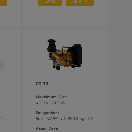
l
Detay
Teklif Al
C9.3B
Maksimum Güç :
416 hp - 310 kW
Emisyonlar :
3211 1.200 dev/dk.da lb-ft - 4354 1.200 dev/dk.da Nm
Brazil MAR-1, UN R96 Stage IIIA
Azami Devir :