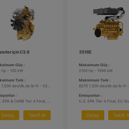
erler için C3.6
3516E
ksimum Güç :
Maksimum Güç :
 hp - 100 kW
2100 hp - 1566 kW
ksimum Tork :
Maksimum Tork :
391 1.500 dev/dk.da lb-ft - 530 1.500 dev/dk.da Nm
syonlar :
Emisyonlar :
U.S. EPA & CARB Tier 4 Final, EU Stage V
Detay
Teklif Al
Detay
Teklif A