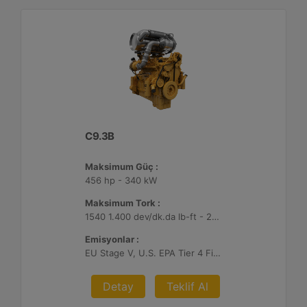
C9.3B
Maksimum Güç :
456 hp - 340 kW
Maksimum Tork :
1540 1.400 dev/dk.da lb-ft - 2088 1.400 dev/dk.da Nm
Emisyonlar :
EU Stage V, U.S. EPA Tier 4 Final, Korea Stage V, Japan 2014, China NRIV
Detay
Teklif Al