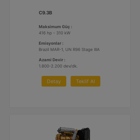
C9.3B
Maksimum Güç :
416 hp - 310 kW
Emisyonlar :
Brazil MAR-1, UN R96 Stage IIIA
Azami Devir :
1.800-2.200 dev/dk.
Detay
Teklif Al