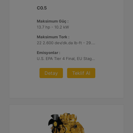
C0.5
Maksimum Güç :
13.7 hp - 10.2 kW
Maksimum Tork :
22 2.600 dev/dk.da lb-ft - 29.7 2.600 dev/dk.da Nm
Emisyonlar :
U.S. EPA Tier 4 Final, EU Stage V
Detay
Teklif Al