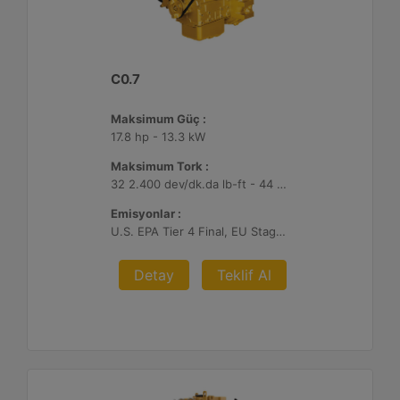
C0.7
Maksimum Güç :
17.8 hp - 13.3 kW
Maksimum Tork :
32 2.400 dev/dk.da lb-ft - 44 2.400 dev/dk.da Nm
Emisyonlar :
U.S. EPA Tier 4 Final, EU Stage V
Detay
Teklif Al