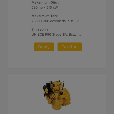
Maksimum Güç :
690 hp - 515 kW
Maksimum Tork :
2360 1.300 dev/dk.da lb-ft - 3200 1.300 dev/dk.da Nm
Emisyonlar :
UN ECE R96 Stage IIIA, Brazil Mar-1, Yönetmelik Bulunmayan Bölge
Detay
Teklif Al