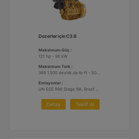
Dozerler için C3.6
Maksimum Güç :
121 hp - 90 kW
Maksimum Tork :
369 1.500 dev/dk.da lb-ft - 500 1.500 dev/dk.da Nm
Emisyonlar :
UN ECE R96 Stage IIIA, Brazil MAR-1
Detay
Teklif Al