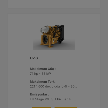
C2.8
Maksimum Güç :
74 hp - 55 kW
Maksimum Tork :
221 1.600 dev/dk.da lb-ft - 300 1.600 dev/dk.da Nm
Emisyonlar :
EU Stage V/U.S. EPA Tier 4 Final/ Japan 2014 (Tier 4 Final)