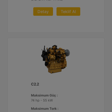
Detay
Teklif Al
C2.2
Maksimum Güç :
74 hp - 55 kW
Maksimum Tork :