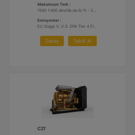
Maksimum Tork :
1540 1.400 dev/dk.da lb-ft - 2088 1.400 dev/dk.da Nm
Emisyonlar :
EU Stage V, U.S. EPA Tier 4 Final, Korea Stage V, Japan 2014 (Tier 4 Final) ve China Nonroad IV
Detay
Teklif Al
C27