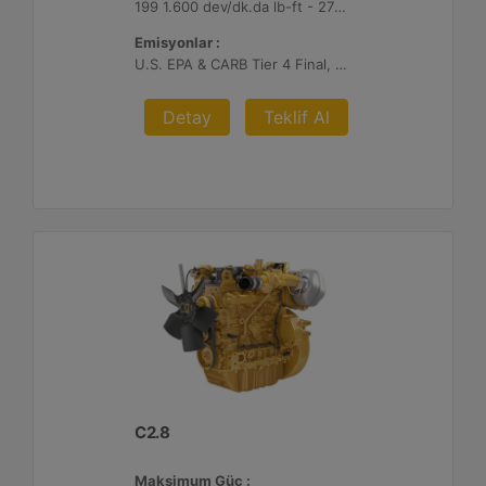
199 1.600 dev/dk.da lb-ft - 270 1.600 dev/dk.da Nm
Emisyonlar :
U.S. EPA & CARB Tier 4 Final, EU Stage V
Detay
Teklif Al
C2.8
Maksimum Güç :