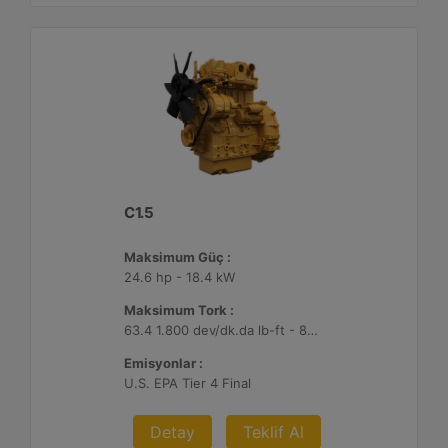
C1.5
Maksimum Güç :
24.6 hp - 18.4 kW
Maksimum Tork :
63.4 1.800 dev/dk.da lb-ft - 86 1.800 dev/dk.da Nm
Emisyonlar :
U.S. EPA Tier 4 Final
Detay
Teklif Al