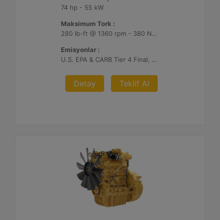
74 hp - 55 kW
Maksimum Tork :
280 lb-ft @ 1360 rpm - 380 Nm @ 1360 rpm
Emisyonlar :
U.S. EPA & CARB Tier 4 Final, EU Stage V
Detay
Teklif Al