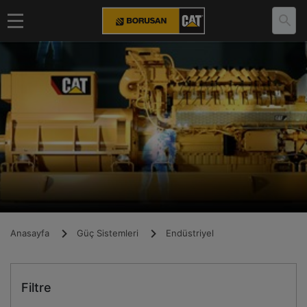
Anasayfa
Güç Sistemleri
Endüstriyel
Filtre