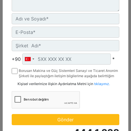
UN ECE R96 Stage IIIA, Brazil Mar-1, Yönetmelik Bulunmayan Bölge
Detay
Teklif Al
+90
*
Borusan Makina ve Güç Sistemleri Sanayi ve Ticaret Anonim
Şirketi ile paylaştığım iletişim bilgilerime aşağıda belirttiğim
kanallardan kampanya, etkinlik ve özel fırsatlar ile ilgili
Kişisel verilerinize ilişkin Aydınlatma Metni için
tıklayınız.
mesaj gönderilmesine izin veriyorum.
C13D
Maksimum Güç :
Gönder
690 hp - 515 kW