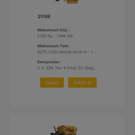
3516E
Maksimum Güç :
2100 hp - 1566 kW
Maksimum Tork :
8275 1.200 dev/dk.da lb-ft - 11220 1.200 dev/dk.da Nm
Emisyonlar :
U.S. EPA Tier 4 Final, EU Stage V
Detay
Teklif Al