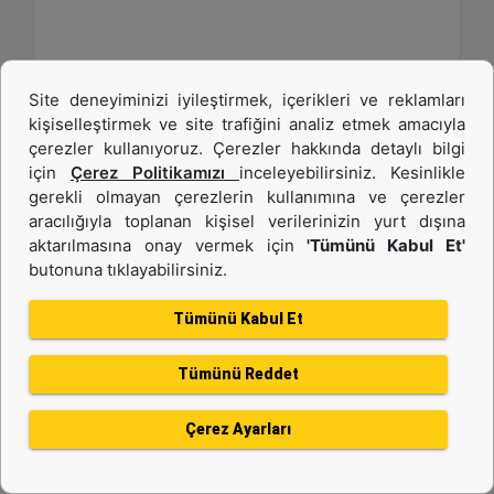
Site deneyiminizi iyileştirmek, içerikleri ve reklamları
kişiselleştirmek ve site trafiğini analiz etmek amacıyla
çerezler kullanıyoruz. Çerezler hakkında detaylı bilgi
için
Çerez Politikamızı
inceleyebilirsiniz. Kesinlikle
gerekli olmayan çerezlerin kullanımına ve çerezler
aracılığıyla toplanan kişisel verilerinizin yurt dışına
aktarılmasına onay vermek için
'Tümünü Kabul Et'
butonuna tıklayabilirsiniz.
C13B
Tümünü Kabul Et
Maksimum Güç :
577 hp - 430 kW
Tümünü Reddet
Maksimum Tork :
1943 1.400 dev/dk.da lb-ft - 2634 1.400 dev/dk.da Nm
Çerez Ayarları
Emisyonlar :
EU Stage V, U.S. EPA Tier 4 Final, Korea Stage V, Japan 2014, China NRIV