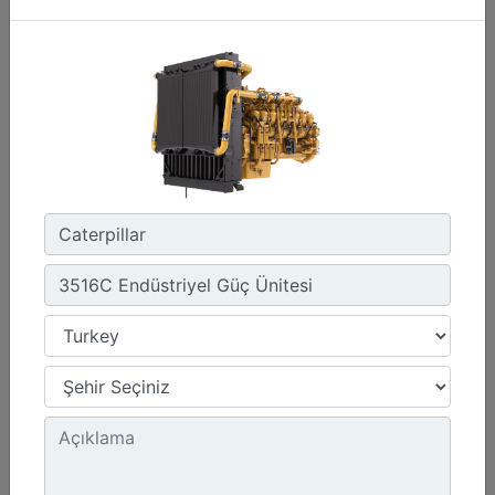
C13D
Maksimum Güç :
690 hp - 515 kW
Maksimum Tork :
2360 1.300 dev/dk.da lb-ft - 3200 1.300 dev/dk.da Nm
Emisyonlar :