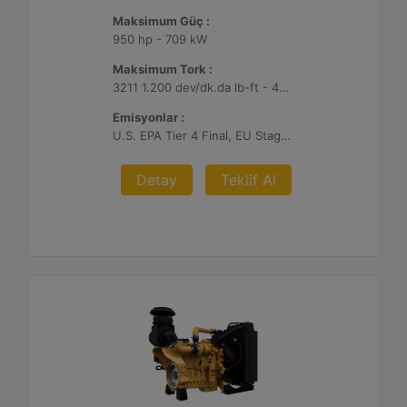
Maksimum Güç :
950 hp - 709 kW
Maksimum Tork :
3211 1.200 dev/dk.da lb-ft - 4354 1.200 dev/dk.da Nm
Emisyonlar :
U.S. EPA Tier 4 Final, EU Stage V
Detay
Teklif Al