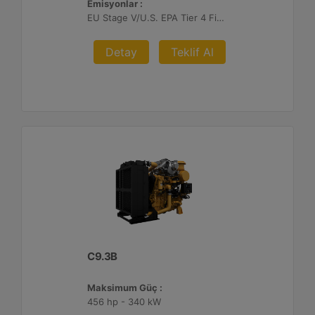
Emisyonlar :
EU Stage V/U.S. EPA Tier 4 Final/ Japan 2014 (Tier 4 Final)
Detay
Teklif Al
C9.3B
Maksimum Güç :
456 hp - 340 kW