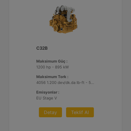
C32B
Maksimum Güç :
1200 hp - 895 kW
Maksimum Tork :
4056 1.200 dev/dk.da lb-ft - 5499 1.200 dev/dk.da Nm
Emisyonlar :
EU Stage V
Detay
Teklif Al