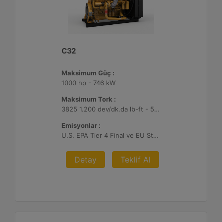
C32
Maksimum Güç :
1000 hp - 746 kW
Maksimum Tork :
3825 1.200 dev/dk.da lb-ft - 5186 1.200 dev/dk.da Nm
Emisyonlar :
U.S. EPA Tier 4 Final ve EU Stage V
Detay
Teklif Al