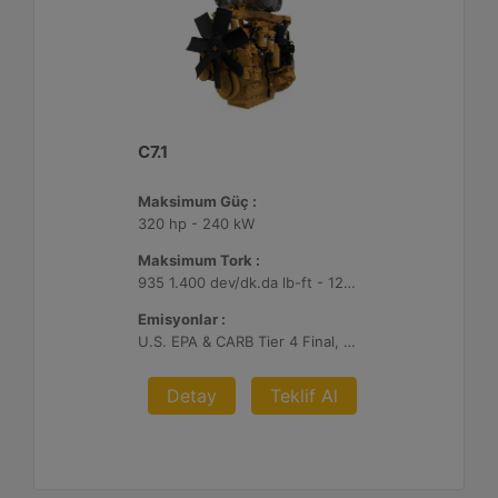
C7.1
Maksimum Güç :
320 hp - 240 kW
Maksimum Tork :
935 1.400 dev/dk.da lb-ft - 1268 1.400 dev/dk.da Nm
Emisyonlar :
U.S. EPA & CARB Tier 4 Final, EU Stage V
Detay
Teklif Al