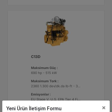
C13D
Maksimum Güç :
690 hp - 515 kW
Maksimum Tork :
2360 1.300 dev/dk.da lb-ft - 3200 1.300 dev/dk.da Nm
Emisyonlar :
EU Stage V, U.S. EPA Tier 4 Final, Korea Stage V, Japan 2014, China NRIV
×
Yeni Ürün İletişim Formu
Detay
Teklif Al