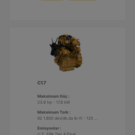
C1.7
Maksimum Güç :
23.8 hp - 17.8 kW
Maksimum Tork :
92 1.800 dev/dk.da lb-ft - 125 1.800 dev/dk.da Nm
Emisyonlar :
U.S. EPA Tier 4 Final