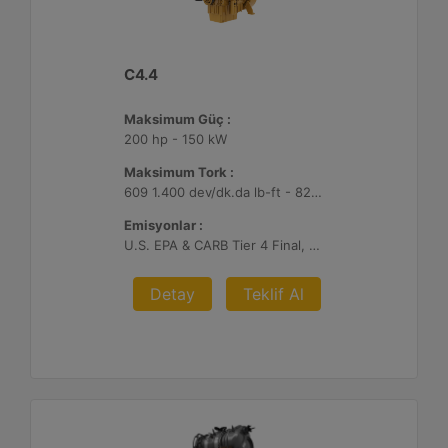
C4.4
Maksimum Güç :
200 hp - 150 kW
Maksimum Tork :
609 1.400 dev/dk.da lb-ft - 825 1.400 dev/dk.da Nm
Emisyonlar :
U.S. EPA & CARB Tier 4 Final, EU Stage V
Detay
Teklif Al