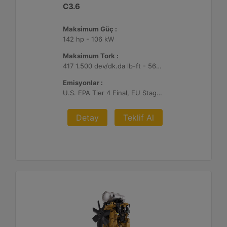
C3.6
Maksimum Güç :
142 hp - 106 kW
Maksimum Tork :
417 1.500 dev/dk.da lb-ft - 566 1.500 dev/dk.da Nm
Emisyonlar :
U.S. EPA Tier 4 Final, EU Stage V, Japan 2014
Detay
Teklif Al