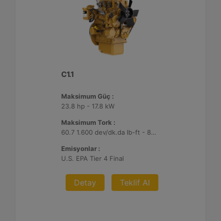
C1.1
Maksimum Güç :
23.8 hp - 17.8 kW
Maksimum Tork :
60.7 1.600 dev/dk.da lb-ft - 82.3 1.600 dev/dk.da Nm
Emisyonlar :
U.S. EPA Tier 4 Final
Detay
Teklif Al