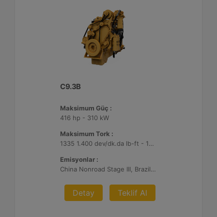
C9.3B
Maksimum Güç :
416 hp - 310 kW
Maksimum Tork :
1335 1.400 dev/dk.da lb-ft - 1810 1.400 dev/dk.da Nm
Emisyonlar :
China Nonroad Stage III, Brazil MAR-1, UN ECE R96 Stage IIIA
Detay
Teklif Al